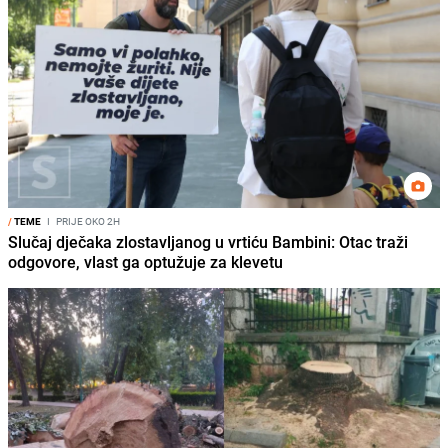
/
TEME
I
PRIJE OKO 2H
Slučaj dječaka zlostavljanog u vrtiću Bambini: Otac traži
odgovore, vlast ga optužuje za klevetu