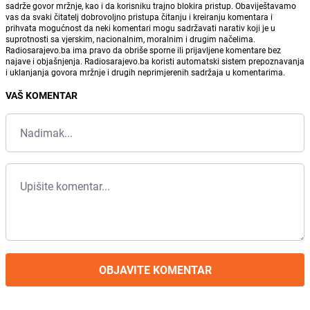
sadrže govor mržnje, kao i da korisniku trajno blokira pristup. Obaviještavamo
vas da svaki čitatelj dobrovoljno pristupa čitanju i kreiranju komentara i
prihvata mogućnost da neki komentari mogu sadržavati narativ koji je u
suprotnosti sa vjerskim, nacionalnim, moralnim i drugim načelima.
Radiosarajevo.ba ima pravo da obriše sporne ili prijavljene komentare bez
najave i objašnjenja. Radiosarajevo.ba koristi automatski sistem prepoznavanja
i uklanjanja govora mržnje i drugih neprimjerenih sadržaja u komentarima.
VAŠ KOMENTAR
OBJAVITE KOMENTAR