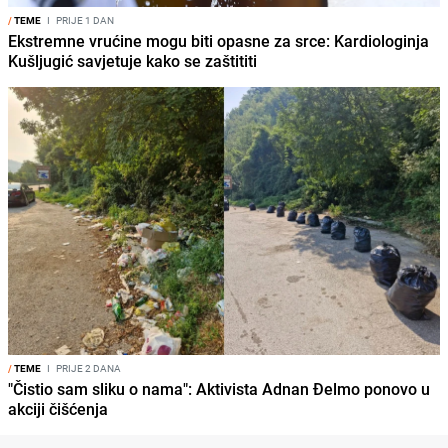
/
TEME
I
PRIJE 1 DAN
Ekstremne vrućine mogu biti opasne za srce: Kardiologinja
Kušljugić savjetuje kako se zaštititi
/
TEME
I
PRIJE 2 DANA
"Čistio sam sliku o nama": Aktivista Adnan Đelmo ponovo u
akciji čišćenja