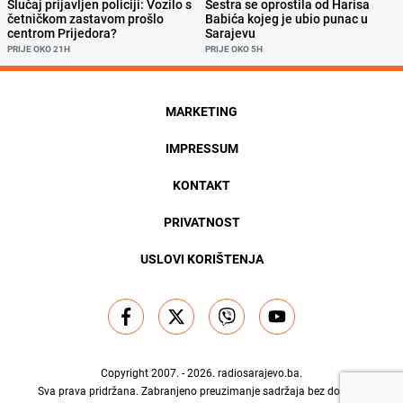
Slučaj prijavljen policiji: Vozilo s
Sestra se oprostila od Harisa
četničkom zastavom prošlo
Babića kojeg je ubio punac u
centrom Prijedora?
Sarajevu
PRIJE OKO 21H
PRIJE OKO 5H
MARKETING
IMPRESSUM
KONTAKT
PRIVATNOST
USLOVI KORIŠTENJA
Copyright 2007. - 2026.
radiosarajevo.ba
.
Sva prava pridržana. Zabranjeno preuzimanje sadržaja bez dozvole