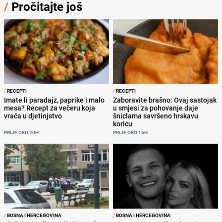
/
Pročitajte još
/
RECEPTI
/
RECEPTI
Imate li paradajz, paprike i malo
Zaboravite brašno: Ovaj sastojak
mesa? Recept za večeru koja
u smjesi za pohovanje daje
vraća u djetinjstvo
šniclama savršeno hrskavu
koricu
PRIJE OKO 20H
PRIJE OKO 16H
/
BOSNA I HERCEGOVINA
/
BOSNA I HERCEGOVINA