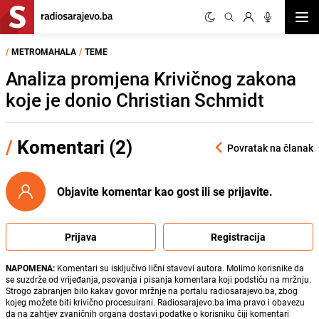
Otvor
/
METROMAHALA
/
TEME
Analiza promjena Krivičnog zakona
koje je donio Christian Schmidt
/
Komentari (2)
Povratak na članak
Objavite komentar kao gost ili se prijavite.
Prijava
Registracija
NAPOMENA:
Komentari su isključivo lični stavovi autora. Molimo korisnike da
se suzdrže od vrijeđanja, psovanja i pisanja komentara koji podstiču na mržnju.
Strogo zabranjen bilo kakav govor mržnje na portalu radiosarajevo.ba, zbog
kojeg možete biti krivično procesuirani. Radiosarajevo.ba ima pravo i obavezu
da na zahtjev zvaničnih organa dostavi podatke o korisniku čiji komentari