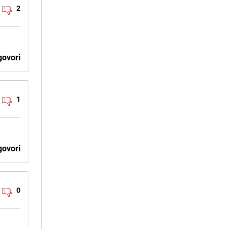
2
ovori
1
ovori
0