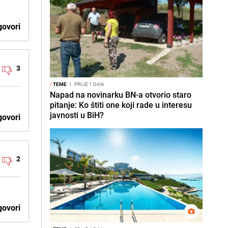
ovori
3
/
TEME
I
PRIJE 1 DAN
Napad na novinarku BN-a otvorio staro
pitanje: Ko štiti one koji rade u interesu
javnosti u BiH?
ovori
2
ovori