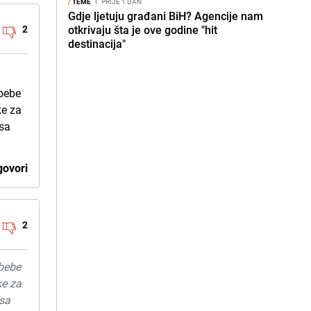
/
TEME
I
PRIJE 1 DAN
Gdje ljetuju građani BiH? Agencije nam
2
otkrivaju šta je ove godine "hit
destinacija"
 bebe
ke za
usa
ovori
2
 bebe
ke za
usa