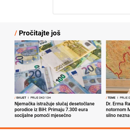
/
Pročitajte još
/
SVIJET
I
PRIJE OKO 13H
/
TEME
I
PRIJE 
Njemačka istražuje slučaj desetočlane
Dr. Erma Ra
porodice iz BiH: Primaju 7.300 eura
notornom M
socijalne pomoći mjesečno
silno nezna