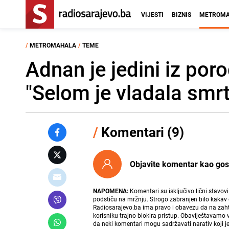
VIJESTI
BIZNIS
METROMA
/
METROMAHALA
/
TEME
Adnan je jedini iz por
"Selom je vladala smrt
/
Komentari (9)
Objavite komentar kao gost i
NAPOMENA:
Komentari su isključivo lični stavov
podstiču na mržnju. Strogo zabranjen bilo kakav 
Radiosarajevo.ba ima pravo i obavezu da na zahtj
korisniku trajno blokira pristup. Obaviještavamo 
da neki komentari mogu sadržavati narativ koji j