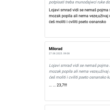
potpisati treba munodajwci ruke do
Lojavi smrad vidi se nemaš pojma št
mozak popila ali nema veze,uživaj
ćeš moliti i cviliti pseto osnansko
Milorad
27.08.2025. 09:08
Lojavi smrad vidi se nemaš pojma št
mozak popila ali nema veze,uživaj
ćeš moliti i cviliti pseto osnansko 
... ... 23,7!!!