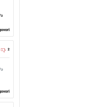
Pa
ovori
2
Pa
ovori