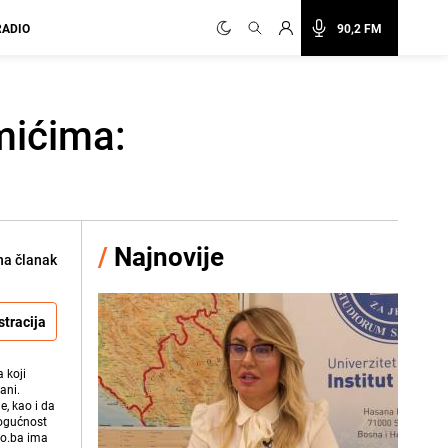
RADIO
90,2 FM
hmićima:
/
Najnovije
na članak
stracija
 koji
ani.
e, kao i da
mogućnost
vo.ba ima