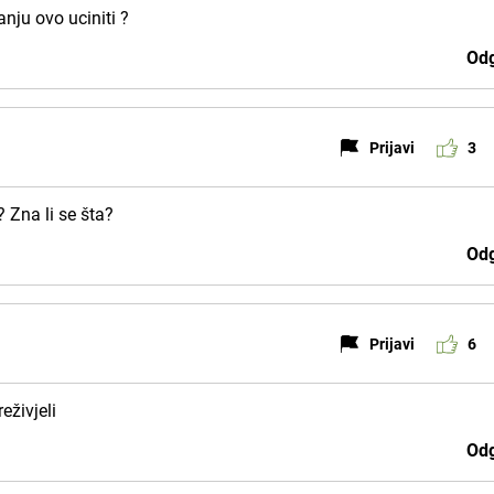
anju ovo uciniti ?
Odg
Prijavi
3
? Zna li se šta?
Odg
Prijavi
6
eživjeli
Odg