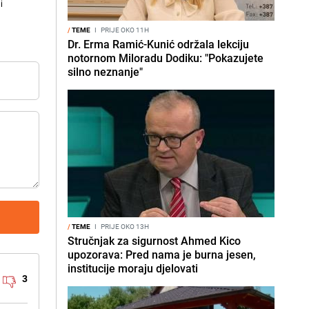
i
/
TEME
I
PRIJE OKO 11H
Dr. Erma Ramić-Kunić održala lekciju
notornom Miloradu Dodiku: "Pokazujete
silno neznanje"
/
TEME
I
PRIJE OKO 13H
Stručnjak za sigurnost Ahmed Kico
upozorava: Pred nama je burna jesen,
institucije moraju djelovati
3