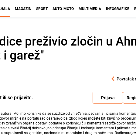
HALA
MAGAZIN
SPORT
AUTO-MOTO
MULTIMEDIA
INFOGRAFIKE
odice preživio zločin u A
 i garež"
Povratak 
li se prijavite.
Prijava
Regi
i autora. Molimo korisnike da se suzdrže od vrijeđanja, psovanja i pisanja komentara
govor mržnje na portalu radiosarajevo.ba, zbog kojeg možete biti krivično procesuir
ev zvaničnih organa dostavi podatke o korisniku čiji komentari sadrže govor mržnj
vas da svaki čitatelj dobrovoljno pristupa čitanju i kreiranju komentara i prihvata 
e u suprotnosti sa vjerskim, nacionalnim, moralnim i drugim načelima. Radiosaraje