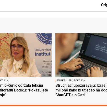
Odg
OKO 11H
/
SVIJET
I
PRIJE OKO 15H
mić-Kunić održala lekciju
Stručnjaci upozoravaju: Izrael
iloradu Dodiku: "Pokazujete
milione kako bi utjecao na od
nje"
ChatGPT-a o Gazi