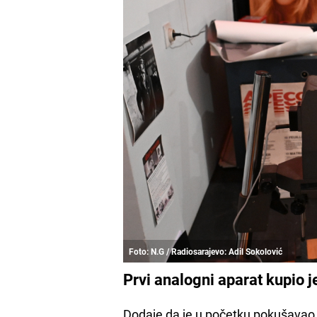
Foto: N.G / Radiosarajevo: Adil Sokolović
Prvi analogni aparat kupio j
Dodaje da je u početku pokušavao a