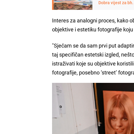
Dobra vijest za bh
Interes za analogni proces, kako ob
objektive i estetiku fotografije koj
"Sjećam se da sam prvi put adaptira
taj specifičan estetski izgled, ne
istraživati koje su objektive koristi
fotografije, posebno ‘street’ fotogra