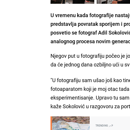
U vremenu kada fotografije nastaj
predstavlja povratak sporijem i pr
posvetio se fotograf Adil Sokolović,
analognog procesa novim generaci
Njegov put u fotografiju počeo je 
da će jednog dana ozbiljno ući u svi
"U fotografiju sam ušao još kao ti
fotoaparatom koji je moj otac tada i
eksperimentisanje. Upravo tu sam sh
kaže Sokolović u razgovoru za por
TRENDING