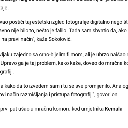
aje.
postići taj estetski izgled fotografije digitalno nego 
vno nije bilo to, nešto je falilo. Tada sam shvatio da, ako
i na pravi način", kaže Sokolović.
vljaku zajedno sa crno-bijelim filmom, ali je ubrzo naišao 
lm. Upravo ga je taj problem, kako kaže, doveo do mračne k
afiji.
ja kako da to izvedem sam i tu se sve promijenilo. Analo
vi način razmišljanja i pristupa fotografiji", govori on.
e prvi put ušao u mračnu komoru kod umjetnika
Kemala