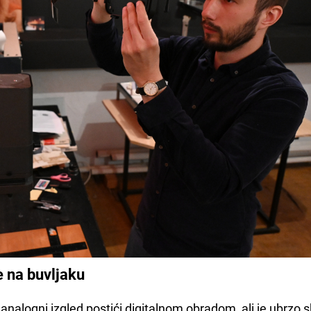
e na buvljaku
nalogni izgled postići digitalnom obradom, ali je ubrzo s