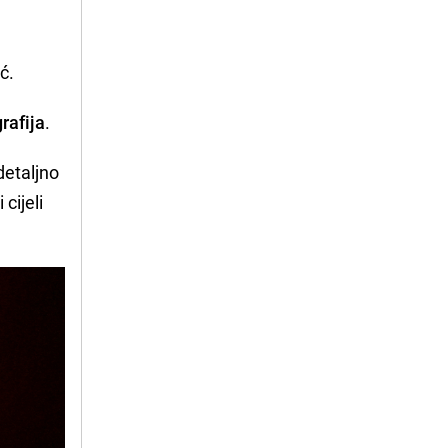
u
ć.
rafija
.
detaljno
cijeli