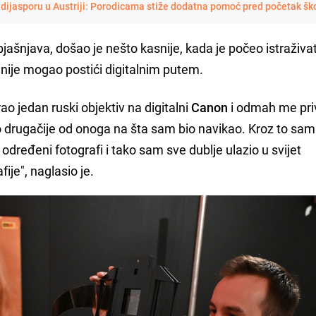
. dijasporu u Austriji: Porodicama stiže dodatna pomoć pred početak šk
jašnjava, došao je nešto kasnije, kada je počeo istraživat
u nije mogao postići digitalnim putem.
o jedan ruski objektiv na digitalni
Canon
i odmah me pr
što drugačije od onoga na šta sam bio navikao. Kroz to sa
li određeni fotografi i tako sam sve dublje ulazio u svijet
fije", naglasio je.