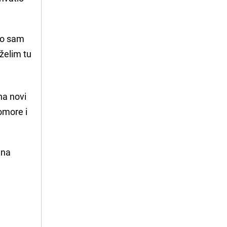
što sam
 želim tu
na novi
omore i
gna