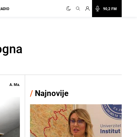
RADIO
90,2 FM
logna
A. Ma.
/
Najnovije