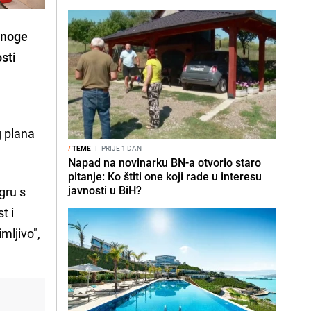
mnoge
sti
g plana
/
TEME
I
PRIJE 1 DAN
Napad na novinarku BN-a otvorio staro
pitanje: Ko štiti one koji rade u interesu
javnosti u BiH?
gru s
t i
mljivo",