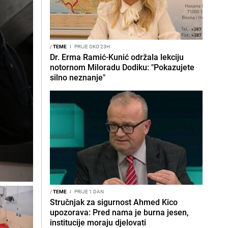
/
TEME
I
PRIJE OKO 23H
Dr. Erma Ramić-Kunić održala lekciju
notornom Miloradu Dodiku: "Pokazujete
silno neznanje"
/
TEME
I
PRIJE 1 DAN
Stručnjak za sigurnost Ahmed Kico
upozorava: Pred nama je burna jesen,
institucije moraju djelovati