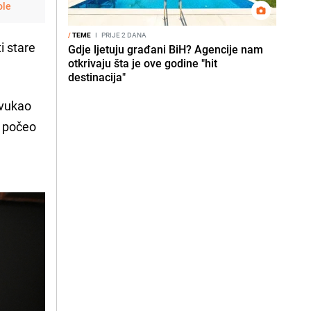
ole
/
TEME
I
PRIJE 2 DANA
i stare
Gdje ljetuju građani BiH? Agencije nam
otkrivaju šta je ove godine "hit
destinacija"
ivukao
m počeo