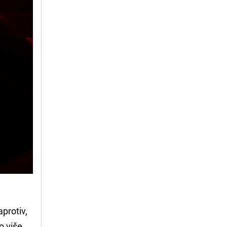
aprotiv,
o više