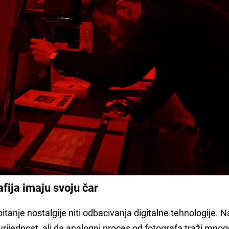
afija imaju svoju čar
itanje nostalgije niti odbacivanja digitalne tehnologije. N
rijednost, ali da analogni proces od fotografa traži mnog