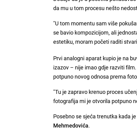
da mu u tom procesu nešto nedost
"U tom momentu sam više pokušavao 
se bavio kompozicijom, ali jednosta
estetiku, moram početi raditi stvar
Prvi analogni aparat kupio je na bu
izazov – nije imao gdje razviti fi
potpuno novog odnosa prema fotogr
"Tu je zapravo krenuo proces učen
fotografija mi je otvorila potpuno no
Posebno se sjeća trenutka kada j
Mehmedovića
.