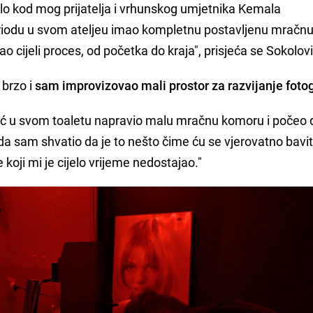
bilo kod mog prijatelja i vrhunskog umjetnika Kemala
riodu u svom ateljeu imao kompletnu postavljenu mračn
 cijeli proces, od početka do kraja", prisjeća se Sokolovi
 brzo i
sam improvizovao mali prostor za razvijanje fotog
ć u svom toaletu napravio malu mračnu komoru i počeo 
da sam shvatio da je to nešto čime ću se vjerovatno baviti 
je koji mi je cijelo vrijeme nedostajao."