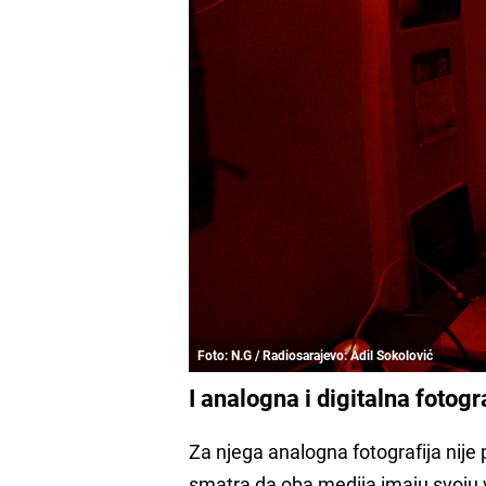
Foto: N.G / Radiosarajevo: Adil Sokolović
I analogna i digitalna fotogr
Za njega analogna fotografija nije p
smatra da oba medija imaju svoju v