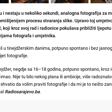
u i nestaju u nekoliko sekundi, analogna fotografija za 
omišljenijem procesu stvaranja slike. Upravo toj umjetno
 koji kroz svoj rad i radionice pokušava približiti ljepotu
jama fotografa i umjetnika.
još u tinejdžerskim danima, potpuno spontano i bez jasno
jet fotografije.
nejdžer, negdje sa 16–18 godina, potpuno spontano, kroz i
mao. Nije tu bilo nekog plana ili ambicije, više radoznalos
vatio da volim praviti fotografije i da mi je to nešto zani
tal
Radiosarajevo.ba
.