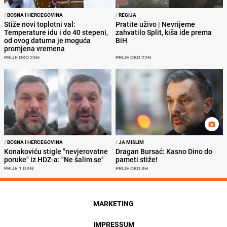
/
BOSNA I HERCEGOVINA
/
REGIJA
Stiže novi toplotni val:
Pratite uživo | Nevrijeme
Temperature idu i do 40 stepeni,
zahvatilo Split, kiša ide prema
od ovog datuma je moguća
BiH
promjena vremena
PRIJE OKO 23H
PRIJE OKO 22H
/
BOSNA I HERCEGOVINA
/
JA MISLIM
Konakoviću stigle "nevjerovatne
Dragan Bursać: Kasno Dino do
poruke" iz HDZ-a: "Ne šalim se"
pameti stiže!
PRIJE 1 DAN
PRIJE OKO 8H
MARKETING
IMPRESSUM