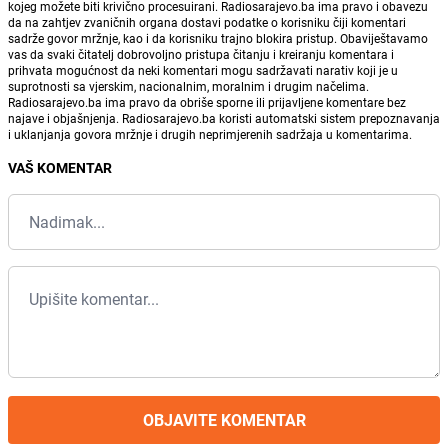
kojeg možete biti krivično procesuirani. Radiosarajevo.ba ima pravo i obavezu
da na zahtjev zvaničnih organa dostavi podatke o korisniku čiji komentari
sadrže govor mržnje, kao i da korisniku trajno blokira pristup. Obaviještavamo
vas da svaki čitatelj dobrovoljno pristupa čitanju i kreiranju komentara i
prihvata mogućnost da neki komentari mogu sadržavati narativ koji je u
suprotnosti sa vjerskim, nacionalnim, moralnim i drugim načelima.
Radiosarajevo.ba ima pravo da obriše sporne ili prijavljene komentare bez
najave i objašnjenja. Radiosarajevo.ba koristi automatski sistem prepoznavanja
i uklanjanja govora mržnje i drugih neprimjerenih sadržaja u komentarima.
VAŠ KOMENTAR
OBJAVITE KOMENTAR