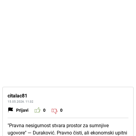
citalac81
15.05.2026. 11:32
Prijavi
0
0
"Pravna nesigurnost stvara prostor za sumnjive
ugovore" — Duraković. Pravno čisti, ali ekonomski upitni