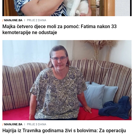
/
MANJINE.BA
I
PRIJE 2 DANA
Majka četvero djece moli za pomoć: Fatima nakon 33
kemoterapije ne odustaje
/
MANJINE.BA
I
PRIJE 3 DANA
Hajrija iz Travnika godinama živi s bolovima: Za operaciju