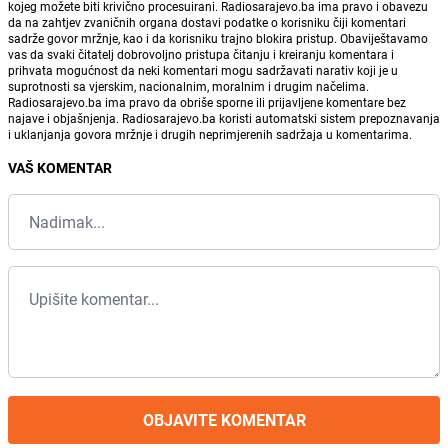
kojeg možete biti krivično procesuirani. Radiosarajevo.ba ima pravo i obavezu
da na zahtjev zvaničnih organa dostavi podatke o korisniku čiji komentari
sadrže govor mržnje, kao i da korisniku trajno blokira pristup. Obaviještavamo
vas da svaki čitatelj dobrovoljno pristupa čitanju i kreiranju komentara i
prihvata mogućnost da neki komentari mogu sadržavati narativ koji je u
suprotnosti sa vjerskim, nacionalnim, moralnim i drugim načelima.
Radiosarajevo.ba ima pravo da obriše sporne ili prijavljene komentare bez
najave i objašnjenja. Radiosarajevo.ba koristi automatski sistem prepoznavanja
i uklanjanja govora mržnje i drugih neprimjerenih sadržaja u komentarima.
VAŠ KOMENTAR
OBJAVITE KOMENTAR