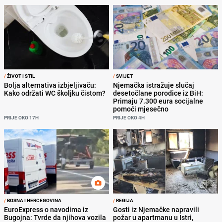
/
ŽIVOT I STIL
/
SVIJET
Bolja alternativa izbjeljivaču:
Njemačka istražuje slučaj
Kako održati WC školjku čistom?
desetočlane porodice iz BiH:
Primaju 7.300 eura socijalne
pomoći mjesečno
PRIJE OKO 17H
PRIJE OKO 4H
/
BOSNA I HERCEGOVINA
/
REGIJA
EuroExpress o navodima iz
Gosti iz Njemačke napravili
Bugojna: Tvrde da njihova vozila
požar u apartmanu u Istri,