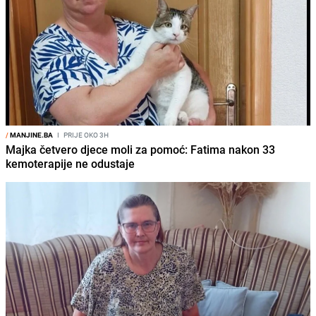
/
MANJINE.BA
I
PRIJE OKO 3H
Majka četvero djece moli za pomoć: Fatima nakon 33
kemoterapije ne odustaje