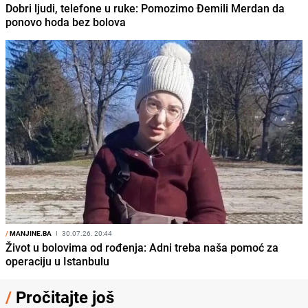
Dobri ljudi, telefone u ruke: Pomozimo Đemili Merdan da
ponovo hoda bez bolova
/
MANJINE.BA
I
30.07.26. 20:44
Život u bolovima od rođenja: Adni treba naša pomoć za
operaciju u Istanbulu
/
Pročitajte još