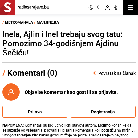
Otvor
/
METROMAHALA
/
MANJINE.BA
Inela, Ajlin i Inel trebaju svog tatu:
Pomozimo 34-godišnjem Ajdinu
Šečiću!
/
Komentari (0)
Povratak na članak
Objavite komentar kao gost ili se prijavite.
Prijava
Registracija
NAPOMENA:
Komentari su isključivo lični stavovi autora. Molimo korisnike da
se suzdrže od vrijeđanja, psovanja i pisanja komentara koji podstiču na mržnju.
Strogo zabranjen bilo kakav govor mržnje na portalu radiosarajevo.ba, zbog