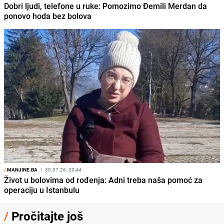
Dobri ljudi, telefone u ruke: Pomozimo Đemili Merdan da
ponovo hoda bez bolova
/
MANJINE.BA
I
30.07.26. 20:44
Život u bolovima od rođenja: Adni treba naša pomoć za
operaciju u Istanbulu
/
Pročitajte još