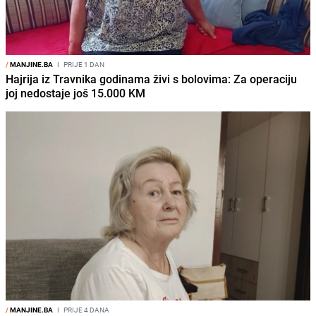
/
MANJINE.BA
I
PRIJE 1 DAN
Hajrija iz Travnika godinama živi s bolovima: Za operaciju
joj nedostaje još 15.000 KM
/
MANJINE.BA
I
PRIJE 4 DANA