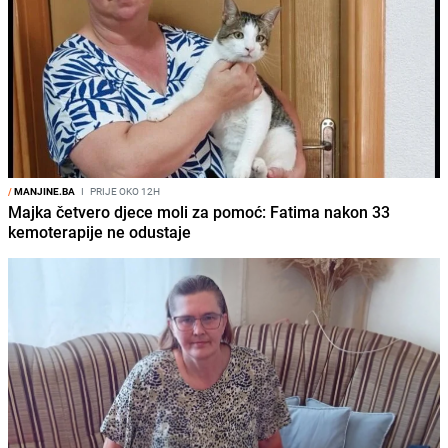
/
MANJINE.BA
I
PRIJE OKO 12H
Majka četvero djece moli za pomoć: Fatima nakon 33
kemoterapije ne odustaje