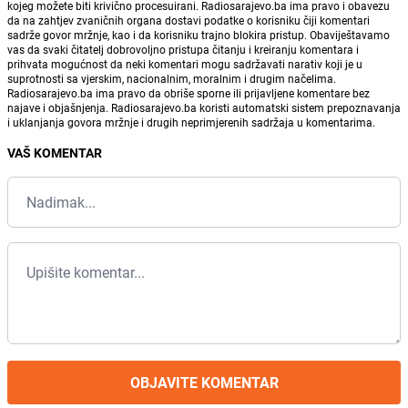
kojeg možete biti krivično procesuirani. Radiosarajevo.ba ima pravo i obavezu
da na zahtjev zvaničnih organa dostavi podatke o korisniku čiji komentari
sadrže govor mržnje, kao i da korisniku trajno blokira pristup. Obaviještavamo
vas da svaki čitatelj dobrovoljno pristupa čitanju i kreiranju komentara i
prihvata mogućnost da neki komentari mogu sadržavati narativ koji je u
suprotnosti sa vjerskim, nacionalnim, moralnim i drugim načelima.
Radiosarajevo.ba ima pravo da obriše sporne ili prijavljene komentare bez
najave i objašnjenja. Radiosarajevo.ba koristi automatski sistem prepoznavanja
i uklanjanja govora mržnje i drugih neprimjerenih sadržaja u komentarima.
VAŠ KOMENTAR
OBJAVITE KOMENTAR