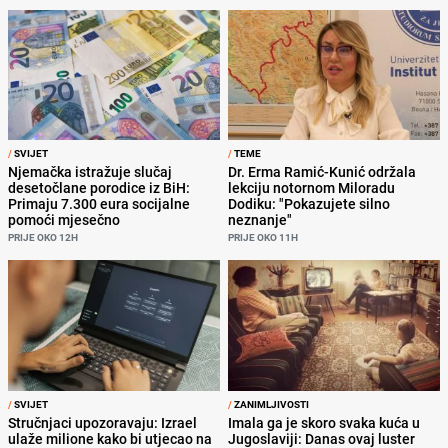
/
SVIJET
/
TEME
Njemačka istražuje slučaj
Dr. Erma Ramić-Kunić održala
desetočlane porodice iz BiH:
lekciju notornom Miloradu
Primaju 7.300 eura socijalne
Dodiku: "Pokazujete silno
pomoći mjesečno
neznanje"
PRIJE OKO 12H
PRIJE OKO 11H
/
SVIJET
/
ZANIMLJIVOSTI
Stručnjaci upozoravaju: Izrael
Imala ga je skoro svaka kuća u
ulaže milione kako bi utjecao na
Jugoslaviji: Danas ovaj luster