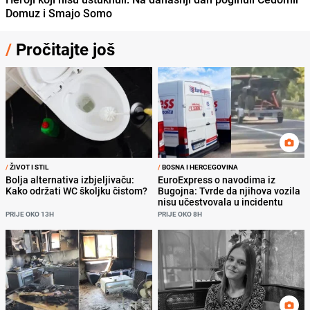
Domuz i Smajo Somo
/
Pročitajte još
/
ŽIVOT I STIL
/
BOSNA I HERCEGOVINA
Bolja alternativa izbjeljivaču:
EuroExpress o navodima iz
Kako održati WC školjku čistom?
Bugojna: Tvrde da njihova vozila
nisu učestvovala u incidentu
PRIJE OKO 13H
PRIJE OKO 8H