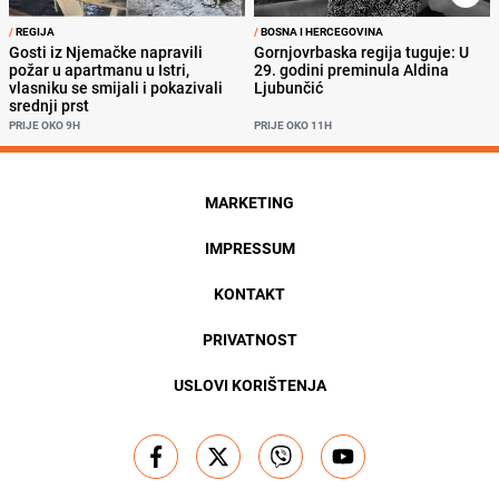
/
REGIJA
/
BOSNA I HERCEGOVINA
Gosti iz Njemačke napravili
Gornjovrbaska regija tuguje: U
požar u apartmanu u Istri,
29. godini preminula Aldina
vlasniku se smijali i pokazivali
Ljubunčić
srednji prst
PRIJE OKO 9H
PRIJE OKO 11H
MARKETING
IMPRESSUM
KONTAKT
PRIVATNOST
USLOVI KORIŠTENJA