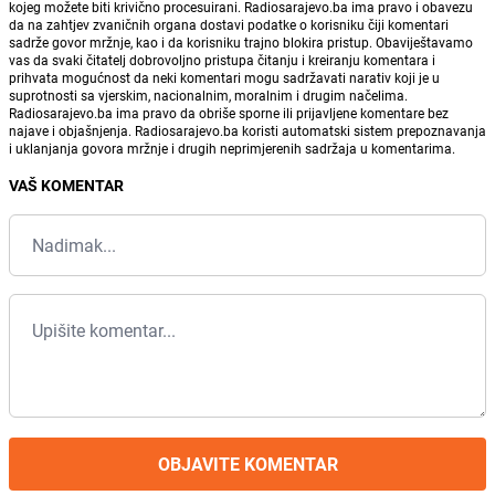
kojeg možete biti krivično procesuirani. Radiosarajevo.ba ima pravo i obavezu
da na zahtjev zvaničnih organa dostavi podatke o korisniku čiji komentari
sadrže govor mržnje, kao i da korisniku trajno blokira pristup. Obaviještavamo
vas da svaki čitatelj dobrovoljno pristupa čitanju i kreiranju komentara i
prihvata mogućnost da neki komentari mogu sadržavati narativ koji je u
suprotnosti sa vjerskim, nacionalnim, moralnim i drugim načelima.
Radiosarajevo.ba ima pravo da obriše sporne ili prijavljene komentare bez
najave i objašnjenja. Radiosarajevo.ba koristi automatski sistem prepoznavanja
i uklanjanja govora mržnje i drugih neprimjerenih sadržaja u komentarima.
VAŠ KOMENTAR
OBJAVITE KOMENTAR