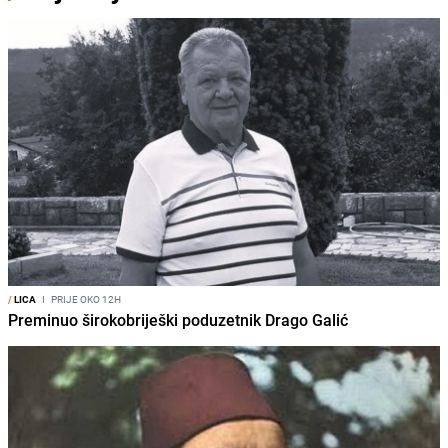
/
LICA
I
PRIJE OKO 12H
Preminuo širokobriješki poduzetnik Drago Galić