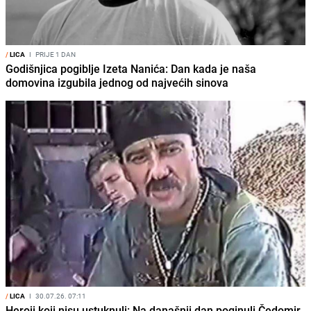
/
LICA
I
PRIJE 1 DAN
Godišnjica pogiblje Izeta Nanića: Dan kada je naša
domovina izgubila jednog od najvećih sinova
/
LICA
I
30.07.26. 07:11
Heroji koji nisu ustuknuli: Na današnji dan poginuli Čedomir