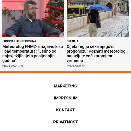
/
BOSNA I HERCEGOVINA
/
REGIJA
Meteorolog FHMZ-a najavio kišu
Cijela regija čeka njegovu
i pad temperatura: "Jedno od
progonozu: Poznati meteorolog
najsvježijih ljeta posljednjih
najavljuje veću promjenu
godina"
vremena
PRIJE OKO 11H
PRIJE OKO 7H
MARKETING
IMPRESSUM
KONTAKT
PRIVATNOST