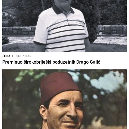
/
LICA
I
PRIJE 1 DAN
Preminuo širokobriješki poduzetnik Drago Galić