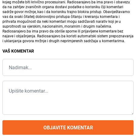
kojeg možete biti krivično procesuirani. Radiosarajevo.ba ima pravo i obavezu
da na zahtjev zvaničnih organa dostavi podatke o korisniku čiji komentari
sadrže govor mržnje, kao i da korisniku trajno blokira pristup. Obaviještavamo
vas da svaki čitatelj dobrovoljno pristupa čitanju i kreiranju komentara i
prihvata mogućnost da neki komentari mogu sadržavati narativ koji je u
suprotnosti sa vjerskim, nacionalnim, moralnim i drugim načelima.
Radiosarajevo.ba ima pravo da obriše sporne ili prijavljene komentare bez
najave i objašnjenja. Radiosarajevo.ba koristi automatski sistem prepoznavanja
i uklanjanja govora mržnje i drugih neprimjerenih sadržaja u komentarima.
VAŠ KOMENTAR
OBJAVITE KOMENTAR