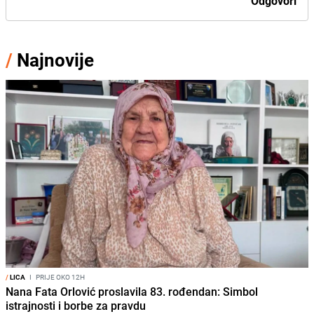
Odgovori
/
Najnovije
/
LICA
I
PRIJE OKO 12H
Nana Fata Orlović proslavila 83. rođendan: Simbol
istrajnosti i borbe za pravdu