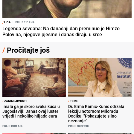
/
LICA
I
PRIJE 2 DANA
Legenda sevdaha: Na današnji dan preminuo je Himzo
Polovina, njegove pjesme i danas diraju u srce
/
Pročitajte još
/
ZANIMLJIVOSTI
/
TEME
Imala ga je skoro svaka kuća u
Dr. Erma Ramić-Kunić održala
Jugoslaviji: Danas ovaj luster
lekciju notornom Miloradu
vrijedi i nekoliko hiljada eura
Dodiku: "Pokazujete silno
neznanje"
PRIJE OKO 16H
PRIJE OKO 23H