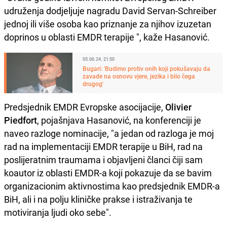
udruženja dodjeljuje nagradu David Servan-Schreiber
jednoj ili više osoba kao priznanje za njihov izuzetan
doprinos u oblasti EMDR terapije ", kaže Hasanović.
05.06.24. 21:50
Bugari: 'Budimo protiv onih koji pokušavaju da
zavade na osnovu vjere, jezika i bilo čega
drugog'
Predsjednik EMDR Evropske asocijacije,
Olivier
Piedfort
, pojašnjava Hasanović, na konferenciji je
naveo razloge nominacije, "a jedan od razloga je moj
rad na implementaciji EMDR terapije u BiH, rad na
poslijeratnim traumama i objavljeni članci čiji sam
koautor iz oblasti EMDR-a koji pokazuje da se bavim
organizacionim aktivnostima kao predsjednik EMDR-a
BiH, ali i na polju kliničke prakse i istraživanja te
motiviranja ljudi oko sebe".