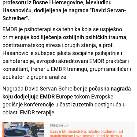
profesoru iz Bosne i Hercegovine, Mevludinu
Hasanoviću, dodijeljena je nagrada "David Servan-
Schreiber".
EMDR je psihoterapijska tehnika koja se uspješno
primjenjuje
kod liječenja ozbiljnih psihičkih trauma
,
posttraumatskog stresa i drugih stanja, a prof.
Hasanović je subspecijalista socijalne psihijatrije i
psihoterapije, evropski akreditovani EMDR praktičar i
konsultant, trener u EMDR treningu, grupni analitičar i
edukator iz grupne analize.
Nagrada David Servan-Schreiber
je počasna nagrada
koju dodjeljuje EMDR
Europe tokom Evropske
godišnje konferencije u čast izuzetnih dostignuća u
oblasti EMDR terapije.
TRENDING
Užas u bh. susjedstvu, mladići bludničili nad
maloljetnicom i sve snimali: "Stari te gleda u