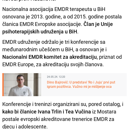
Nacionalna asocijacija EMDR terapeuta u BiH
osnovana je 2013. godine, a od 2015. godine postala
članica EMDR Evropske asocijacije.
Član je Unije
psihoterapijskih udruženja u BiH
.
EMDR udruženje održalo je tri konferencije sa
međunarodnim učešćem u BiH, a osnovan je i
Nacionalni EMDR komitet za akreditaciju
, priznat od
EMDR Europe, za akreditaciju svojih članova.
24.05.24. 12:20
Dino Bajrović: U predstavi 'Ro i Juju' prvi put
igram pozitivca. Važno mi je mišljenje oca
Konferencije i treninzi organizirani su, pored ostalog, i
kako bi članice Ivana Trlin i Tea Vučina
iz Mostara
postale evropski akreditovane trenerice EMDR za
djecu i adolescente.