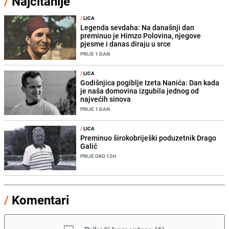
/
Najčitanije
/
LICA
Legenda sevdaha: Na današnji dan
preminuo je Himzo Polovina, njegove
pjesme i danas diraju u srce
PRIJE 1 DAN
/
LICA
Godišnjica pogiblje Izeta Nanića: Dan kada
je naša domovina izgubila jednog od
najvećih sinova
PRIJE 1 DAN
/
LICA
Preminuo širokobriješki poduzetnik Drago
Galić
PRIJE OKO 12H
/
Komentari