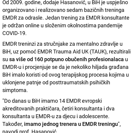
Od 2009. godine, dodaje Hasanović, u BiH je uspješno
organizovano i realizovano sedam bazičnih treninga
EMDR za odrasle. Jedan trening za EMDR konsultante
je održan online u složenim okolnostima pandemije
COVID-19.
EMDR treninzi za stručnjake za mentalno zdravlje u
BiH, uz pomoć EMDR Trauma Aid UK (TAUK), rezultirali
su
sa više od 160 potpuno obučenih profesionalaca
u
EMDR-u i procjenjuje se da je nekoliko hiljada građana
BiH imalo koristi od ovog terapijskog procesa kojima u
uklonjene patnje od posttraumatskih psihičkih
simptoma.
"Do danas u BiH imamo 14 EMDR evropski
akreditovanih praktičara, četiri konsultanta i dva
konsultanta u EMDR-u za djecu i adolescente.
Također,
imamo jednog trenera u EMDR treningu
",
navodi prof. Hasanović.