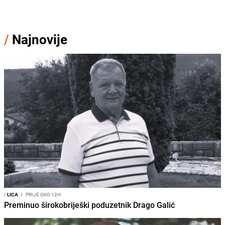
/
Najnovije
/
LICA
I
PRIJE OKO 12H
Preminuo širokobriješki poduzetnik Drago Galić