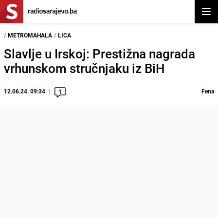
Otvor
/
METROMAHALA
/
LICA
Slavlje u Irskoj: Prestižna nagrada
vrhunskom stručnjaku iz BiH
12.06.24. 09:34
Fena
1