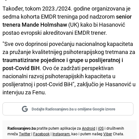
Također, tokom 2023./2024. godine organizovana je
sedma kohorta EMDR treninga pod nadzorom
senior
trenera Mande Holmshaw
(UK) kako bi Hasanović
postao evropski akreditovani EMDR trener.
"Sve ovo doprinosi povećanju nacionalnog kapaciteta
za pružanje kvalitetnijeg psihoterapijskog tretmana za
traumatizirane pojedince i grupe u poslijeratnoj i
post-Covid BiH
. Ovo će zadržati perspektivan
nacionalni razvoj psihoterapijskih kapaciteta u
poslijeratnoj i post-Covid BiH", zaključio je Hasanović u
intervjuu za Fenu.
Dodajte Radiosarajevo.ba u omiljene Google izvore
Radiosarajevo.ba
pratite putem aplikacije za
Android
|
iOS
i društvenih
mreža
Twitter
|
Facebook
|
Instagram
, kao i putem našeg
Viber
Chata.