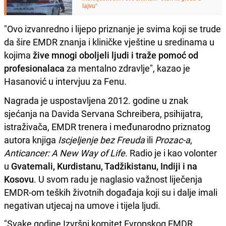
lajvu"
"Ovo izvanredno i lijepo priznanje je svima koji se trude
da šire EMDR znanja i kliničke vještine u sredinama u
kojima
žive mnogi oboljeli ljudi i traže pomoć od
profesionalaca
za mentalno zdravlje", kazao je
Hasanović u intervjuu za Fenu.
Nagrada je uspostavljena 2012. godine u znak
sjećanja na Davida Servana Schreibera, psihijatra,
istraživača, EMDR trenera i međunarodno priznatog
autora knjiga
Iscjeljenje bez Freuda
ili
Prozac-a
,
Anticancer: A New Way of Life
. Radio je i kao volonter
u
Gvatemali, Kurdistanu, Tadžikistanu, Indiji i na
Kosovu
. U svom radu je naglasio važnost liječenja
EMDR-om teških životnih događaja koji su i dalje imali
negativan utjecaj na umove i tijela ljudi.
"Svake godine Izvršni komitet Evropskog EMDR