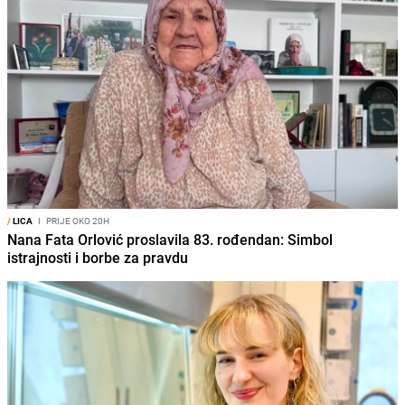
/
LICA
I
PRIJE OKO 20H
Nana Fata Orlović proslavila 83. rođendan: Simbol
istrajnosti i borbe za pravdu