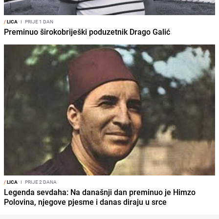
/
LICA
I
PRIJE 1 DAN
Preminuo širokobriješki poduzetnik Drago Galić
/
LICA
I
PRIJE 2 DANA
Legenda sevdaha: Na današnji dan preminuo je Himzo
Polovina, njegove pjesme i danas diraju u srce