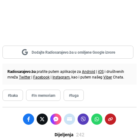
Dodajte Radiosarajevo.ba u omiljene Google izvore
Radiosarajevo.ba
pratite putem aplikacije za
Android
|
iOS
i društvenih
mreža
Twitter
|
Facebook
|
Instagram
, kao i putem našeg
Viber
Chata.
#baka
#In memoriam
#tuga
242
Dijeljenja