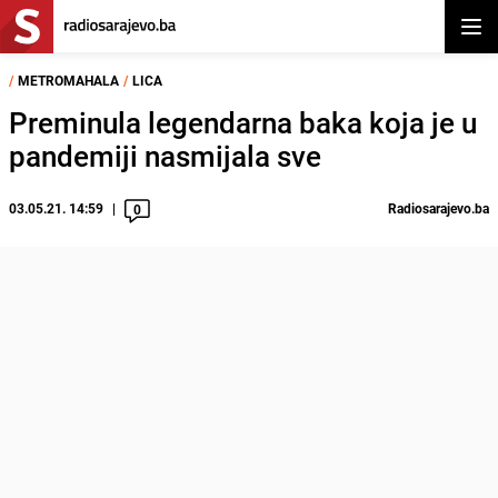
Otvor
/
METROMAHALA
/
LICA
Preminula legendarna baka koja je u
pandemiji nasmijala sve
03.05.21. 14:59
Radiosarajevo.ba
0