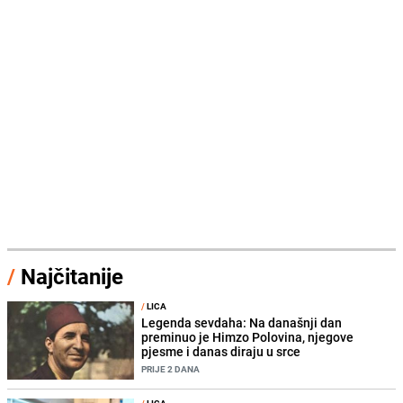
/
Najčitanije
/
LICA
Legenda sevdaha: Na današnji dan
preminuo je Himzo Polovina, njegove
pjesme i danas diraju u srce
PRIJE 2 DANA
/
LICA