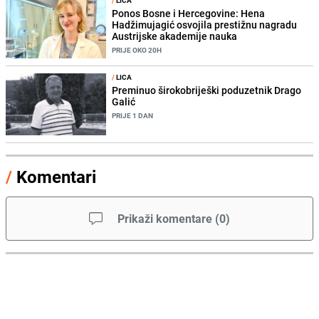
Ponos Bosne i Hercegovine: Hena
Hadžimujagić osvojila prestižnu nagradu
Austrijske akademije nauka
PRIJE OKO 20H
/
LICA
Preminuo širokobriješki poduzetnik Drago
Galić
PRIJE 1 DAN
/
Komentari
Prikaži komentare
(
0
)