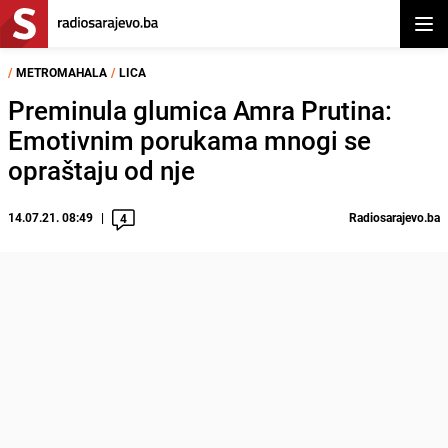
Otvor
/
METROMAHALA
/
LICA
Preminula glumica Amra Prutina:
Emotivnim porukama mnogi se
opraštaju od nje
14.07.21. 08:49
Radiosarajevo.ba
4