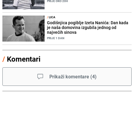
PRIJE OKO 20H
/
LICA
Godišnjica pogiblje Izeta Nanića: Dan kada
je naša domovina izgubila jednog od
najvećih sinova
PRIJE 1 DAN
/
Komentari
Prikaži komentare
(
4
)