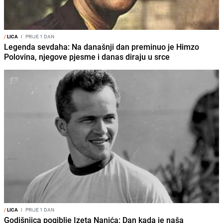
/
LICA
I
PRIJE 1 DAN
Legenda sevdaha: Na današnji dan preminuo je Himzo
Polovina, njegove pjesme i danas diraju u srce
/
LICA
I
PRIJE 1 DAN
Godišnjica pogiblje Izeta Nanića: Dan kada je naša