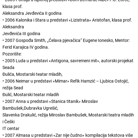
klasa prof.
Aleksandra Jevđevića II godina
• 2006 Kalonika i Stara u predstavi «Lizistrata» Aristofan, klasa prof.
Aleksandra
Jevđevića III godina
• 2007 Gospođa Smith, „Ćelava pjevačica“ Eugene Ionesko, Mentor:
Ferid Karajica IV godina.
Pozorište:
• 2005 Luda u predstavi «Antigona, savremeni mit», autorski projekat
Seada
Đulića, Mostarski teatar mladih,
• 2006 Neimar u predstavi «Mimar» Refik Hamzić – Ljubica Ostojić,
režija Sead
Đulić, Mostarski teatar mladih
• 2007 Anna u predstavi «Stanica titanik» Miroslav
Bambušek,Dubravka Ugrešić,
Slavenka Drakulić, režija Miroslav Bambušek, Mostarski teatra mladih
i Češki
IT centar
• 2007 Almasa u predstavi «Zar nije čudno» kompilacija tekstova više