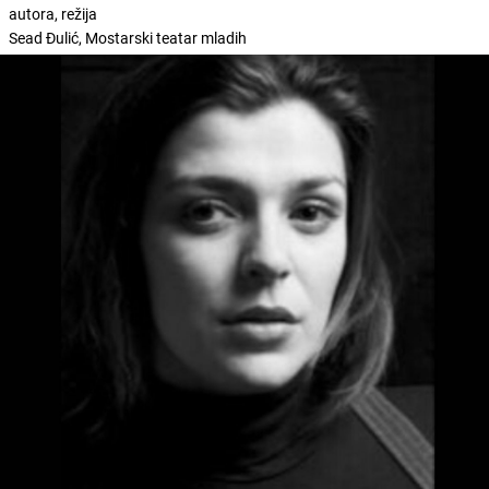
autora, režija
Sead Đulić, Mostarski teatar mladih