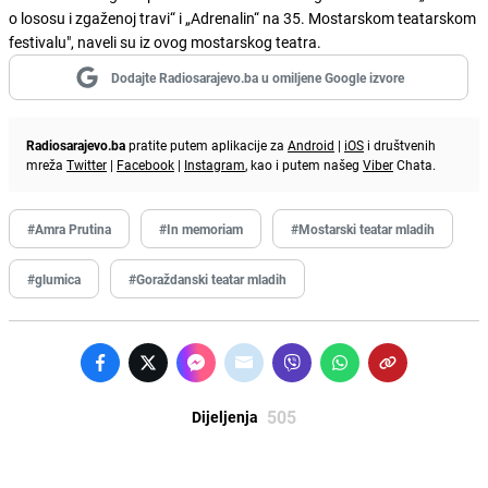
o lososu i zgaženoj travi“ i „Adrenalin“ na 35. Mostarskom teatarskom
festivalu", naveli su iz ovog mostarskog teatra.
Dodajte Radiosarajevo.ba u omiljene Google izvore
Radiosarajevo.ba
pratite putem aplikacije za
Android
|
iOS
i društvenih
mreža
Twitter
|
Facebook
|
Instagram
, kao i putem našeg
Viber
Chata.
#Amra Prutina
#In memoriam
#Mostarski teatar mladih
#glumica
#Goraždanski teatar mladih
505
Dijeljenja