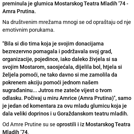
preminula je glumica Mostarskog Teatra Mladih '74 -
Amra Prutina.
Na društvenim mrežama mnogi se od opraštaju od nje
emotivnim porukama.
"Bila si dio tima koja je svojim donacijama
bezrezervno pomagala i podržavala svoj grad,
organizacije, pojedince, iako daleko živjela si sa
svojim Mostarom, saosjećala, dijelila bol, htjela si
željela pomoći, ne tako davno si me
zamolila da
pokrenem akciju pomoći
jednom našem
sugrađaninu... J
utros me zateče vijest o tvom
odlasku
. Počivaj u miru Amrice (Amra Prutina)", samo
je jedan od komentara za ovu mladu glumicu koja je
dala veliki doprinos i u Goraždanskom teatru mladih
.
Od Amre Prutine su se
oprostili i iz
Mostarskog Teatra
Mladih ‘74
.