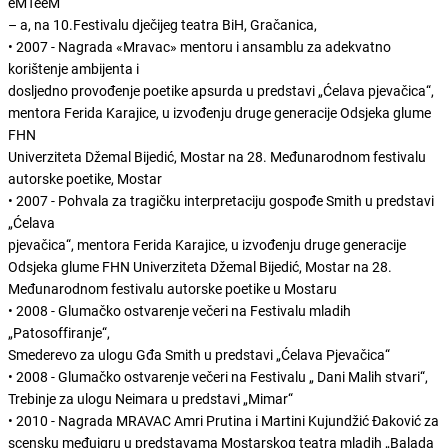
eMTeeM
– a, na 10.Festivalu dječijeg teatra BiH, Gračanica,
• 2007 - Nagrada «Mravac» mentoru i ansamblu za adekvatno
korištenje ambijenta i
dosljedno provođenje poetike apsurda u predstavi „Ćelava pjevačica“,
mentora Ferida Karajice, u izvođenju druge generacije Odsjeka glume
FHN
Univerziteta Džemal Bijedić, Mostar na 28. Međunarodnom festivalu
autorske poetike, Mostar
• 2007 - Pohvala za tragičku interpretaciju gospođe Smith u predstavi
„Ćelava
pjevačica“, mentora Ferida Karajice, u izvođenju druge generacije
Odsjeka glume FHN Univerziteta Džemal Bijedić, Mostar na 28.
Međunarodnom festivalu autorske poetike u Mostaru
• 2008 - Glumačko ostvarenje večeri na Festivalu mladih
„Patosoffiranje“,
Smederevo za ulogu Gđa Smith u predstavi „Ćelava Pjevačica“
• 2008 - Glumačko ostvarenje večeri na Festivalu „ Dani Malih stvari“,
Trebinje za ulogu Neimara u predstavi „Mimar“
• 2010 - Nagrada MRAVAC Amri Prutina i Martini Kujundžić Đaković za
scensku međuigru u predstavama Mostarskog teatra mladih „Balada