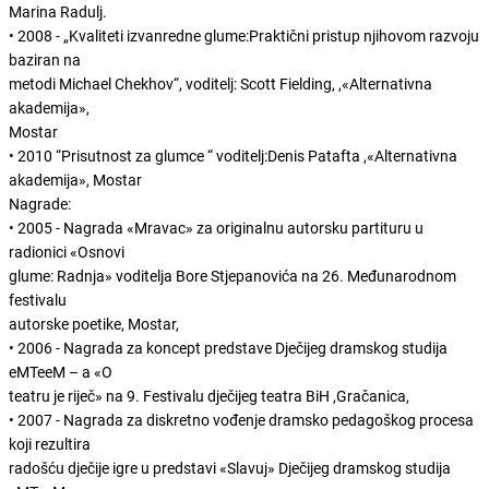
Marina Radulj.
• 2008 - „Kvaliteti izvanredne glume:Praktični pristup njihovom razvoju
baziran na
metodi Michael Chekhov“, voditelj: Scott Fielding, ,«Alternativna
akademija»,
Mostar
• 2010 “Prisutnost za glumce “ voditelj:Denis Patafta ,«Alternativna
akademija», Mostar
Nagrade:
• 2005 - Nagrada «Mravac» za originalnu autorsku partituru u
radionici «Osnovi
glume: Radnja» voditelja Bore Stjepanovića na 26. Međunarodnom
festivalu
autorske poetike, Mostar,
• 2006 - Nagrada za koncept predstave Dječijeg dramskog studija
eMTeeM – a «O
teatru je riječ» na 9. Festivalu dječijeg teatra BiH ,Gračanica,
• 2007 - Nagrada za diskretno vođenje dramsko pedagoškog procesa
koji rezultira
radošću dječije igre u predstavi «Slavuj» Dječijeg dramskog studija