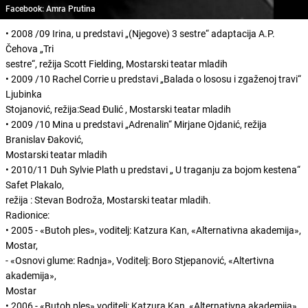
Facebook: Amra Prutina
• 2008 /09 Irina, u predstavi „(Njegove) 3 sestre“ adaptacija A.P.
Čehova „Tri
sestre“, režija Scott Fielding, Mostarski teatar mladih
• 2009 /10 Rachel Corrie u predstavi „Balada o lososu i zgaženoj travi“
Ljubinka
Stojanović, režija:Sead Đulić , Mostarski teatar mladih
• 2009 /10 Mina u predstavi „Adrenalin“ Mirjane Ojdanić, režija
Branislav Đaković,
Mostarski teatar mladih
• 2010/11 Duh Sylvie Plath u predstavi „ U traganju za bojom kestena“
Safet Plakalo,
režija : Stevan Bodroža, Mostarski teatar mladih.
Radionice:
• 2005 - «Butoh ples», voditelj: Katzura Kan, «Alternativna akademija»,
Mostar,
- «Osnovi glume: Radnja», Voditelj: Boro Stjepanović, «Altertivna
akademija»,
Mostar
• 2006 - «Butoh ples» voditelj: Katzura Kan, «Alternativna akademija»,