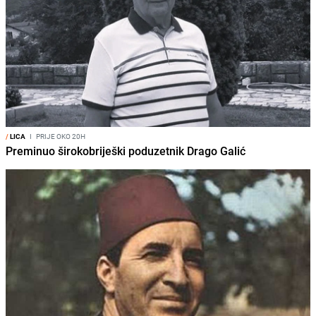
/
LICA
I
PRIJE OKO 20H
Preminuo širokobriješki poduzetnik Drago Galić