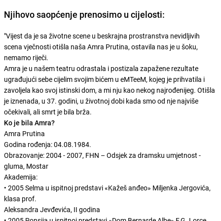
Njihovo saopćenje prenosimo u cijelosti:
"Vijest da je sa životne scene u beskrajna prostranstva nevidljivih
scena vječnosti otišla naša Amra Prutina, ostavila nas je u šoku,
nemamo riječi.
Amra je u našem teatru odrastala i postizala zapažene rezultate
ugrađujući sebe cijelim svojim bićem u eMTeeM, kojeg je prihvatila i
zavoljela kao svoj istinski dom, a mi nju kao nekog najrođenijeg. Otišla
je iznenada, u 37. godini, u životnoj dobi kada smo od nje najviše
očekivali, ali smrt je bila brža.
Ko je bila Amra?
Amra Prutina
Godina rođenja: 04.08.1984.
Obrazovanje: 2004 - 2007, FHN – Odsjek za dramsku umjetnost -
gluma, Mostar
Akademija:
• 2005 Selma u ispitnoj predstavi «Kažeš anđeo» Miljenka Jergovića,
klasa prof.
Aleksandra Jevđevića, II godina
• 2005 Ponsija u ispitnoj predstavi «Dom Bernarde Albe» F.G. Lorce,