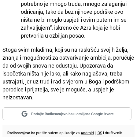
potrebno je mnogo truda, mnogo zalaganja i
odricanja, tako da bez njihove podrške ovo
ništa ne bi moglo uspjeti i ovim putem im se
zahvaljujem“, iskreno će Azra koja je hobi
pretvorila u ozbiljan posao.
Stoga svim mladima, koji su na raskršću svojih želja,
znanja i mogućnosti za ostvarivanje ambicija, poručuje
da od svojih snova ne odustaju. Upozorava da
ispočetka ništa nije lako, ali kako naglašava,
treba
ustrajati
, jer uz trud i rad s vjerom u Boga i podrškom
porodice i prijatelja, sve je moguće, a uspjeh je
neizostavan.
Dodajte Radiosarajevo.ba u omiljene Google izvore
Radiosarajevo.ba
pratite putem aplikacije za
Android
|
iOS
i društvenih