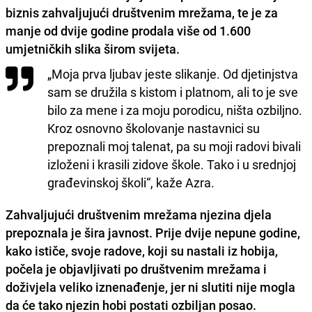
biznis zahvaljujući društvenim mrežama, te je za
manje od dvije godine prodala više od 1.600
umjetničkih slika širom svijeta.
„Moja prva ljubav jeste slikanje. Od djetinjstva
sam se družila s kistom i platnom, ali to je sve
bilo za mene i za moju porodicu, ništa ozbiljno.
Kroz osnovno školovanje nastavnici su
prepoznali moj talenat, pa su moji radovi bivali
izloženi i krasili zidove škole. Tako i u srednjoj
građevinskoj školi“, kaže Azra.
Zahvaljujući društvenim mrežama njezina djela
prepoznala je šira javnost.
Prije dvije nepune godine,
kako ističe, svoje radove, koji su nastali iz hobija,
počela je objavljivati po društvenim mrežama i
doživjela veliko iznenađenje, jer ni slutiti nije mogla
da će tako njezin hobi postati ozbiljan posao.