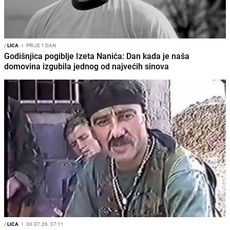
/
LICA
I
PRIJE 1 DAN
Godišnjica pogiblje Izeta Nanića: Dan kada je naša
domovina izgubila jednog od najvećih sinova
/
LICA
I
30.07.26. 07:11