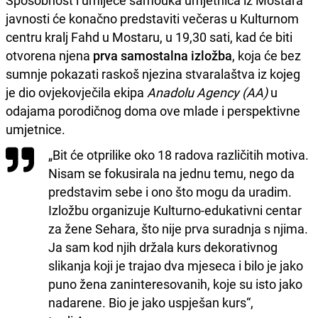
Sposobnost i umijeće samouka umjetnica iz Mostara
javnosti će konačno predstaviti večeras u Kulturnom
centru kralj Fahd u Mostaru, u 19,30 sati, kad će biti
otvorena njena
prva samostalna izložba
, koja će bez
sumnje pokazati raskoš njezina stvaralaštva iz kojeg
je dio ovjekovječila ekipa
Anadolu Agency (AA)
u
odajama porodičnog doma ove mlade i perspektivne
umjetnice.
„Bit će otprilike oko 18 radova različitih motiva.
Nisam se fokusirala na jednu temu, nego da
predstavim sebe i ono što mogu da uradim.
Izložbu organizuje Kulturno-edukativni centar
za žene Sehara, što nije prva suradnja s njima.
Ja sam kod njih držala kurs dekorativnog
slikanja koji je trajao dva mjeseca i bilo je jako
puno žena zaninteresovanih, koje su isto jako
nadarene. Bio je jako uspješan kurs“,