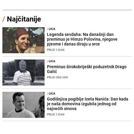
/
Najčitanije
/
LICA
Legenda sevdaha: Na današnji dan
preminuo je Himzo Polovina, njegove
pjesme i danas diraju u srce
PRIJE 1 DAN
/
LICA
Preminuo širokobriješki poduzetnik Drago
Galić
PRIJE OKO 20H
/
LICA
Godišnjica pogiblje Izeta Nanića: Dan kada
je naša domovina izgubila jednog od
najvećih sinova
PRIJE 1 DAN