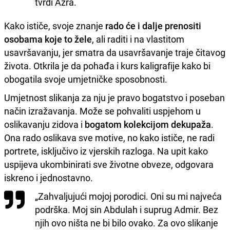
tvrdi Azra.
Kako ističe, svoje znanje
rado će i dalje prenositi
osobama koje to žele
, ali raditi i na vlastitom
usavršavanju, jer smatra da usavršavanje traje čitavog
života. Otkrila je da pohađa i kurs kaligrafije kako bi
obogatila svoje umjetničke sposobnosti.
Umjetnost slikanja za nju je pravo bogatstvo i poseban
način izražavanja. Može se pohvaliti uspjehom u
oslikavanju zidova i
bogatom kolekcijom dekupaža
.
Ona rado oslikava sve motive, no kako ističe, ne radi
portrete, isključivo iz vjerskih razloga. Na upit kako
uspijeva ukombinirati sve životne obveze, odgovara
iskreno i jednostavno.
„Zahvaljujući mojoj porodici. Oni su mi najveća
podrška. Moj sin Abdulah i suprug Admir. Bez
njih ovo ništa ne bi bilo ovako. Za ovo slikanje