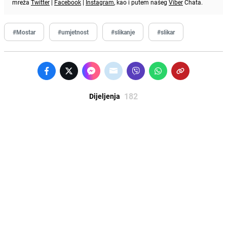
mreža
Twitter
|
Facebook
|
Instagram
, kao i putem našeg
Viber
Chata.
#Mostar
#umjetnost
#slikanje
#slikar
182
Dijeljenja