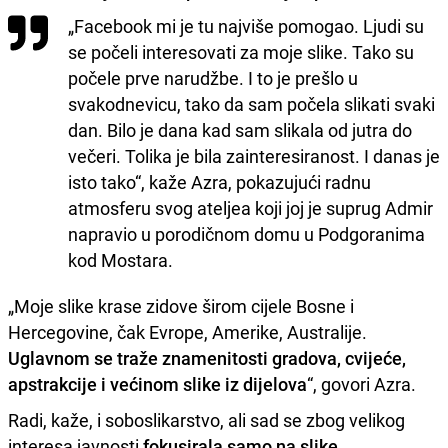
„Facebook mi je tu najviše pomogao. Ljudi su
se počeli interesovati za moje slike. Tako su
počele prve narudžbe. I to je prešlo u
svakodnevicu, tako da sam počela slikati svaki
dan. Bilo je dana kad sam slikala od jutra do
večeri. Tolika je bila zainteresiranost. I danas je
isto tako“, kaže Azra, pokazujući radnu
atmosferu svog ateljea koji joj je suprug Admir
napravio u porodičnom domu u Podgoranima
kod Mostara.
„Moje slike krase zidove širom cijele Bosne i
Hercegovine, čak Evrope, Amerike, Australije.
Uglavnom se traže znamenitosti gradova, cvijeće,
apstrakcije i većinom slike iz dijelova
“, govori Azra.
Radi, kaže, i soboslikarstvo, ali sad se zbog velikog
interesa javnosti
fokusirala samo na slike
.