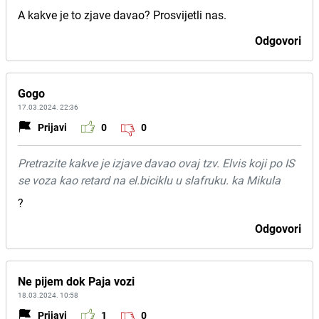
A kakve je to zjave davao? Prosvijetli nas.
Odgovori
Gogo
17.03.2024. 22:36
Prijavi
0
0
Pretrazite kakve je izjave davao ovaj tzv. Elvis koji po IS
se voza kao retard na el.biciklu u slafruku. ka Mikula
?
Odgovori
Ne pijem dok Paja vozi
18.03.2024. 10:58
Prijavi
1
0