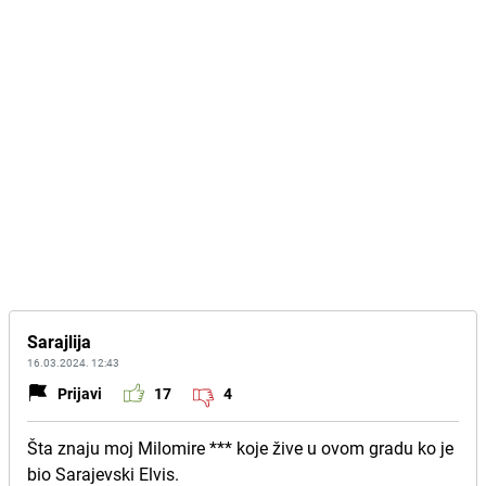
Sarajlija
16.03.2024. 12:43
Prijavi
17
4
Šta znaju moj Milomire *** koje žive u ovom gradu ko je
bio Sarajevski Elvis.