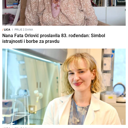
/
LICA
I
PRIJE 2 DANA
Nana Fata Orlović proslavila 83. rođendan: Simbol
istrajnosti i borbe za pravdu