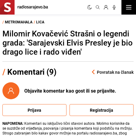
Otvor
/
METROMAHALA
/
LICA
Milomir Kovačević Strašni o legendi
grada: 'Sarajevski Elvis Presley je bio
drago lice i rado viđen'
/
Komentari (9)
Povratak na članak
Objavite komentar kao gost ili se prijavite.
Prijava
Registracija
NAPOMENA:
Komentari su isključivo lični stavovi autora. Molimo korisnike da
se suzdrže od vrijeđanja, psovanja i pisanja komentara koji podstiču na mržnju.
Strogo zabranjen bilo kakav govor mržnje na portalu radiosarajevo.ba, zbog