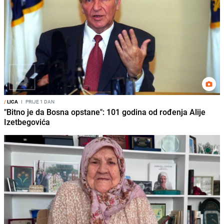
/
LICA
I
PRIJE 1 DAN
"Bitno je da Bosna opstane": 101 godina od rođenja Alije
Izetbegovića