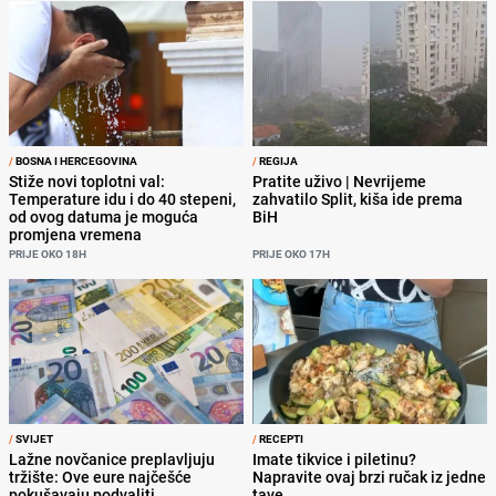
/
BOSNA I HERCEGOVINA
/
REGIJA
Stiže novi toplotni val:
Pratite uživo | Nevrijeme
Temperature idu i do 40 stepeni,
zahvatilo Split, kiša ide prema
od ovog datuma je moguća
BiH
promjena vremena
PRIJE OKO 18H
PRIJE OKO 17H
/
SVIJET
/
RECEPTI
Lažne novčanice preplavljuju
Imate tikvice i piletinu?
tržište: Ove eure najčešće
Napravite ovaj brzi ručak iz jedne
pokušavaju podvaliti
tave