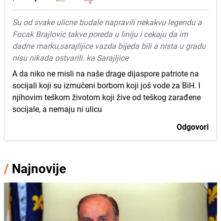
Su od svake ulicne budale napravili nekakvu legendu a
Focak Brajlovic takve poreda u liniju i cekaju da im
dadne marku,sarajlijice vazda bijeda bili a nista u gradu
nisu nikada ostvarili. ka Sarajljice
A da niko ne misli na naše drage dijaspore patriote na
socijali koji su izmučeni borbom koji još vode za BiH. I
njihovim teškom životom koji žive od teškog zarađene
socijale, a nemaju ni ulicu
Odgovori
/
Najnovije