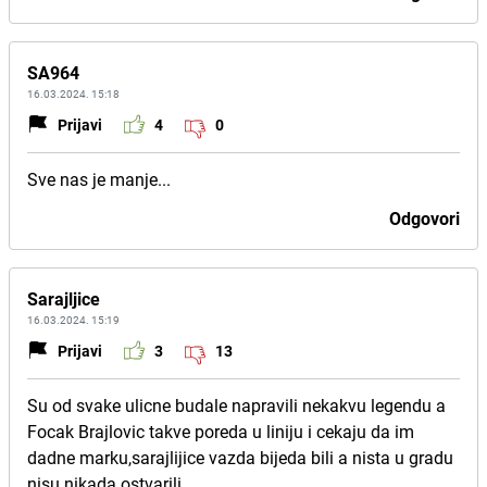
SA964
16.03.2024. 15:18
Prijavi
4
0
Sve nas je manje...
Odgovori
Sarajljice
16.03.2024. 15:19
Prijavi
3
13
Su od svake ulicne budale napravili nekakvu legendu a
Focak Brajlovic takve poreda u liniju i cekaju da im
dadne marku,sarajlijice vazda bijeda bili a nista u gradu
nisu nikada ostvarili.