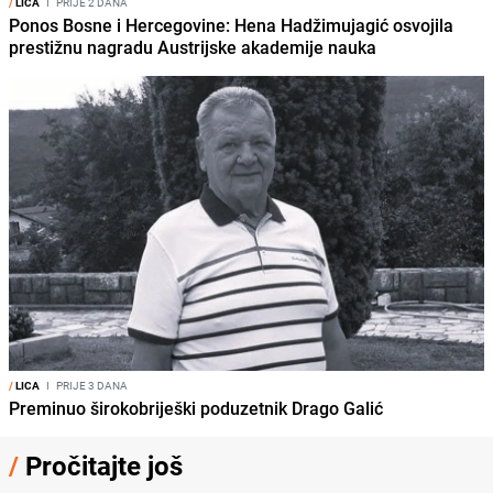
/
LICA
I
PRIJE 2 DANA
Ponos Bosne i Hercegovine: Hena Hadžimujagić osvojila
prestižnu nagradu Austrijske akademije nauka
/
LICA
I
PRIJE 3 DANA
Preminuo širokobriješki poduzetnik Drago Galić
/
Pročitajte još