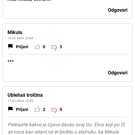
Odgovori
Mikula
16.03.2024. 23:43
Prijavi
0
3
***
Odgovori
Ublehaš trolčina
17.03.2024. 15:53
Prijavi
3
0
Pretrazite kakve je izjave davao ovaj tzv. Elvis koji po IS
se voza kao retard na el.biciklu u slafruku. ka Mikula