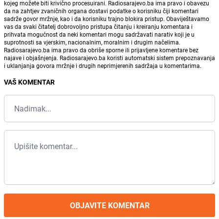
kojeg možete biti krivično procesuirani. Radiosarajevo.ba ima pravo i obavezu
da na zahtjev zvaničnih organa dostavi podatke o korisniku čiji komentari
sadrže govor mržnje, kao i da korisniku trajno blokira pristup. Obaviještavamo
vas da svaki čitatelj dobrovoljno pristupa čitanju i kreiranju komentara i
prihvata mogućnost da neki komentari mogu sadržavati narativ koji je u
suprotnosti sa vjerskim, nacionalnim, moralnim i drugim načelima.
Radiosarajevo.ba ima pravo da obriše sporne ili prijavljene komentare bez
najave i objašnjenja. Radiosarajevo.ba koristi automatski sistem prepoznavanja
i uklanjanja govora mržnje i drugih neprimjerenih sadržaja u komentarima.
VAŠ KOMENTAR
OBJAVITE KOMENTAR