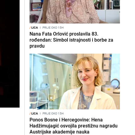
/
LICA
I
PRIJE OKO 15H
Nana Fata Orlović proslavila 83.
rođendan: Simbol istrajnosti i borbe za
pravdu
/
LICA
I
PRIJE OKO 15H
Ponos Bosne i Hercegovine: Hena
Hadžimujagić osvojila prestižnu nagradu
Austrijske akademije nauka