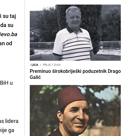
 su taj
r da su
jevo.ba
dan od
/
LICA
I
PRIJE 1 DAN
Preminuo širokobriješki poduzetnik Drago
Galić
DBiH u
s lidera
ije ga