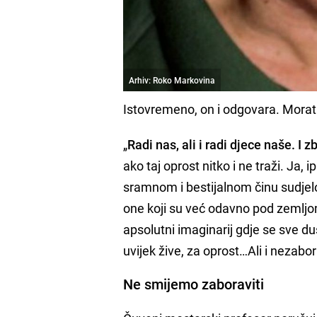
Arhiv: Roko Markovina
Istovremeno, on i odgovara. Morat 
„
Radi nas, ali i radi djece naše. I
ako taj oprost nitko i ne traži. Ja
sramnom i bestijalnom činu sudjelova
one koji su već odavno pod zemljom
apsolutni imaginarij gdje se sve du
uvijek žive, za oprost…Ali i nezabor
Ne smijemo zaboraviti