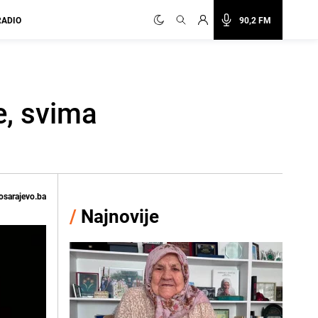
RADIO
90,2 FM
e, svima
osarajevo.ba
/
Najnovije