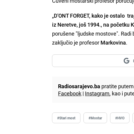
Čuveni mostarski profesor poručuj
„
D'ONT FORGET, kako je ostalo t
iz Neretve, još 1994., na početku 
porušene "ljudske mostove". Radi bu
zaključio je profesor
Markovina
.
Radiosarajevo.ba
pratite putem 
Facebook
|
Instagram
, kao i p
#Stari most
#Mostar
#HVO