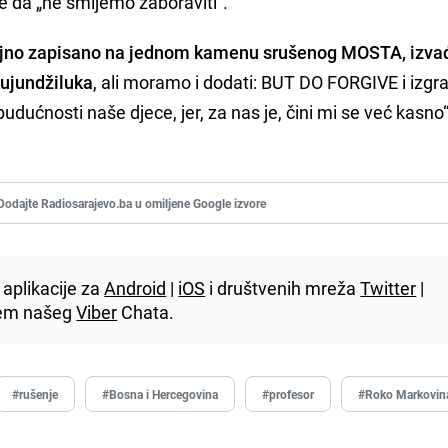
e da „ne smijemo zaboraviti“.
rajno zapisano na jednom kamenu srušenog MOSTA, iz
Kujundžiluka
, ali moramo i dodati: BUT DO FORGIVE i izgra
dućnosti naše djece, jer, za nas je, čini mi se već kasno“
Dodajte Radiosarajevo.ba u omiljene Google izvore
aplikacije za
Android
|
iOS
i društvenih mreža
Twitter
|
utem našeg
Viber
Chata.
#rušenje
#Bosna i Hercegovina
#profesor
#Roko Markovin