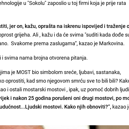
hnologije u "Sokolu" zaposlio u toj firmi koja je prije rata
ti, jer on, kažu, oprašta na iskrenu ispovijed i traženje 
prost grijeha. Ali , kažu i da će svima "suditi kada dođe s
isano. Svakome prema zaslugama“, kazao je Markovina.
i i svima nama brojna otvorena pitanja.
kojima je MOST bio simbolom sreće, ljubavi, sastanaka,
ko oprostiti, kad smo njegovom smrću sve to bili bili? Kak
 kao i ostali mostarski mostovi , ipak, uz pomoć dobrih ljudi
 uvijek i nakon 25 godina porušeni oni drugi mostovi, po
udućnost...Ljudski mostovi. Kako njih obnoviti?“,
kazao j