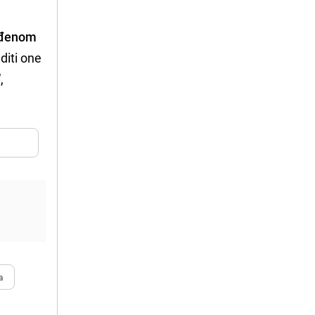
vađenom
diti one
,
a