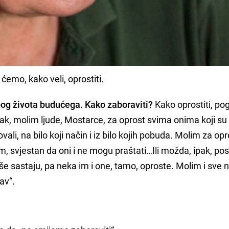
ćemo, kako veli, oprostiti.
 zbog života budućega. Kako zaboraviti?
Kako oprostiti, po
, ipak, molim ljude, Mostarce, za oprost svima onima koji s
li, na bilo koji način i iz bilo kojih pobuda. Molim za opr
, svjestan da oni i ne mogu praštati…Ili možda, ipak, post
še sastaju, pa neka im i one, tamo, oproste. Molim i sve n
av“.