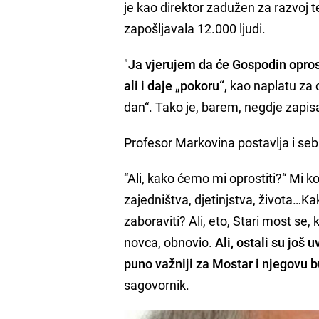
je kao direktor zadužen za razvoj te
zapošljavala 12.000 ljudi.
"
Ja vjerujem da će Gospodin oprosti
ali i daje „pokoru“,
kao naplatu za o
dan“. Tako je, barem, negdje zap
Profesor Markovina postavlja i seb
“Ali, kako ćemo mi oprostiti?“ Mi 
zajedništva, djetinjstva, života…Ka
zaboraviti? Ali, eto, Stari most se,
novca, obnovio.
Ali, ostali su još
puno važniji za Mostar i njegovu b
sagovornik.