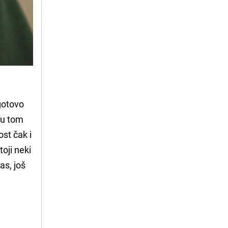
gotovo
u u tom
ost čak i
oji neki
as, još