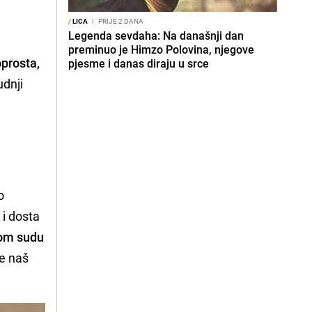
/
LICA
I
PRIJE 2 DANA
Legenda sevdaha: Na današnji dan
preminuo je Himzo Polovina, njegove
oprosta,
pjesme i danas diraju u srce
udnji
o
 i dosta
 mom sudu
e naš