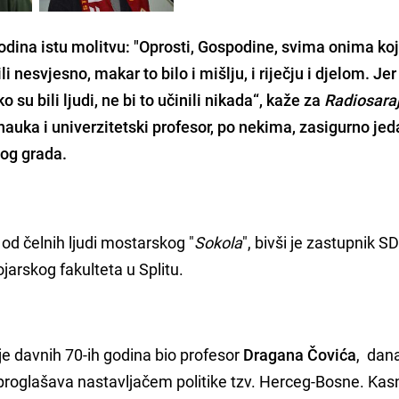
odina istu molitvu: "
Oprosti, Gospodine, svima onima koji
ili nesvjesno
, makar to bilo i mišlju, i riječju i djelom. Je
o su bili ljudi, ne bi to učinili nikada“, kaže za
Radiosara
 nauka i univerzitetski profesor, po nekima, zasigurno je
tog grada.
od čelnih ljudi mostarskog "
Sokola
", bivši je zastupnik S
jarskog fakulteta u Splitu.
je davnih 70-ih godina bio profesor
Dragana Čovića
, dana
proglašava nastavljačem politike tzv. Herceg-Bosne. Kasn