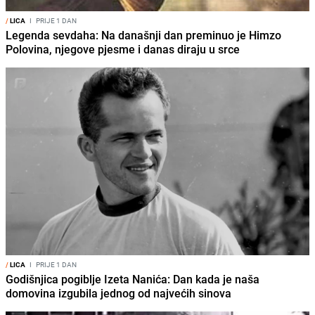
/
LICA
I
PRIJE 1 DAN
Legenda sevdaha: Na današnji dan preminuo je Himzo
Polovina, njegove pjesme i danas diraju u srce
/
LICA
I
PRIJE 1 DAN
Godišnjica pogiblje Izeta Nanića: Dan kada je naša
domovina izgubila jednog od najvećih sinova