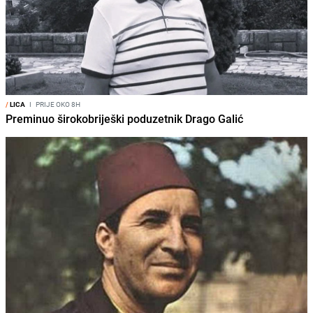
/
LICA
I
PRIJE OKO 8H
Preminuo širokobriješki poduzetnik Drago Galić