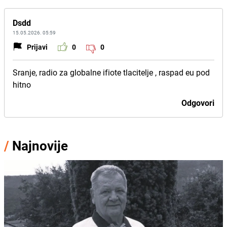
Dsdd
15.05.2026. 05:59
Prijavi
0
0
Sranje, radio za globalne ifiote tlacitelje , raspad eu pod
hitno
Odgovori
/
Najnovije