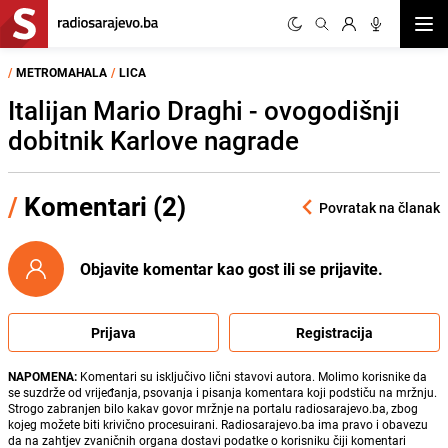
Otvor
/
METROMAHALA
/
LICA
Italijan Mario Draghi - ovogodišnji
dobitnik Karlove nagrade
/
Komentari (2)
Povratak na članak
Objavite komentar kao gost ili se prijavite.
Prijava
Registracija
NAPOMENA:
Komentari su isključivo lični stavovi autora. Molimo korisnike da
se suzdrže od vrijeđanja, psovanja i pisanja komentara koji podstiču na mržnju.
Strogo zabranjen bilo kakav govor mržnje na portalu radiosarajevo.ba, zbog
kojeg možete biti krivično procesuirani. Radiosarajevo.ba ima pravo i obavezu
da na zahtjev zvaničnih organa dostavi podatke o korisniku čiji komentari