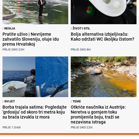
/
REGIJA
/
ŽIVOT I STIL
Pratite uživo | Nevrijeme
Bolja alternativa izbjeljivaču:
zahvatilo Sloveniju, oluje idu
Kako održati WC školjku čistom?
prema Hrvatskoj
PRIJE OKO 23H
PRIJE OKO 8H
/
SVIJET
/
TEME
Borba trajala satima: Pogledajte
Otkriće naučnika iz Austrije:
'grdosiju' od skoro tri metra koju
Neretva u gornjem toku
su braća izvukla iz mora
promijenila boju, traži se
nezavisna istraga
PRIJE 1 DAN
PRIJE OKO 22H