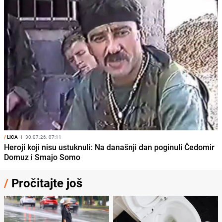
/
LICA
I
30.07.26. 07:11
Heroji koji nisu ustuknuli: Na današnji dan poginuli Čedomir
Domuz i Smajo Somo
/
Pročitajte još