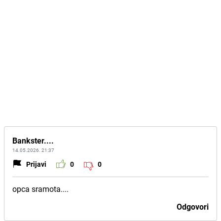
Bankster....
14.05.2026. 21:37
Prijavi
0
0
opca sramota....
Odgovori