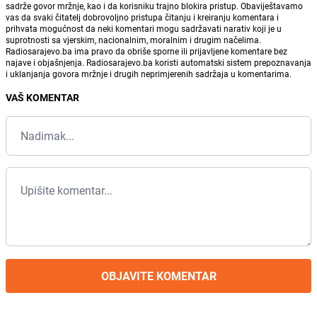
sadrže govor mržnje, kao i da korisniku trajno blokira pristup. Obaviještavamo
vas da svaki čitatelj dobrovoljno pristupa čitanju i kreiranju komentara i
prihvata mogućnost da neki komentari mogu sadržavati narativ koji je u
suprotnosti sa vjerskim, nacionalnim, moralnim i drugim načelima.
Radiosarajevo.ba ima pravo da obriše sporne ili prijavljene komentare bez
najave i objašnjenja. Radiosarajevo.ba koristi automatski sistem prepoznavanja
i uklanjanja govora mržnje i drugih neprimjerenih sadržaja u komentarima.
VAŠ KOMENTAR
OBJAVITE KOMENTAR