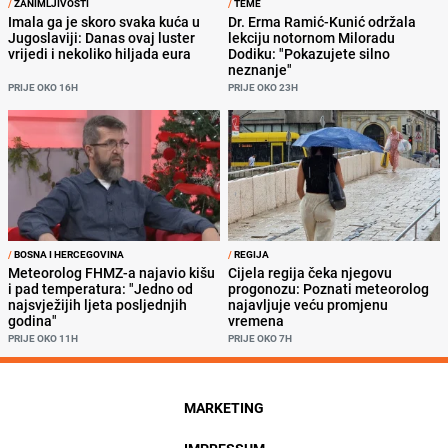
/
ZANIMLJIVOSTI
/
TEME
Imala ga je skoro svaka kuća u
Dr. Erma Ramić-Kunić održala
Jugoslaviji: Danas ovaj luster
lekciju notornom Miloradu
vrijedi i nekoliko hiljada eura
Dodiku: "Pokazujete silno
neznanje"
PRIJE OKO 16H
PRIJE OKO 23H
/
BOSNA I HERCEGOVINA
/
REGIJA
Meteorolog FHMZ-a najavio kišu
Cijela regija čeka njegovu
i pad temperatura: "Jedno od
progonozu: Poznati meteorolog
najsvježijih ljeta posljednjih
najavljuje veću promjenu
godina"
vremena
PRIJE OKO 11H
PRIJE OKO 7H
MARKETING