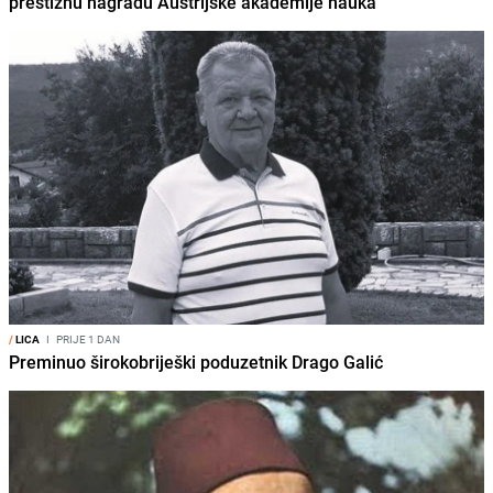
prestižnu nagradu Austrijske akademije nauka
/
LICA
I
PRIJE 1 DAN
Preminuo širokobriješki poduzetnik Drago Galić