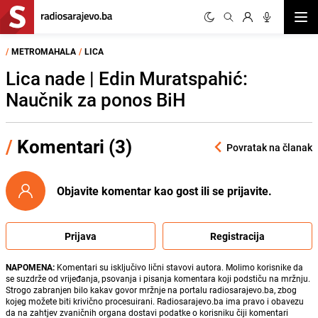
Otvor
/
METROMAHALA
/
LICA
Lica nade | Edin Muratspahić:
Naučnik za ponos BiH
/
Komentari (3)
Povratak na članak
Objavite komentar kao gost ili se prijavite.
Prijava
Registracija
NAPOMENA:
Komentari su isključivo lični stavovi autora. Molimo korisnike da
se suzdrže od vrijeđanja, psovanja i pisanja komentara koji podstiču na mržnju.
Strogo zabranjen bilo kakav govor mržnje na portalu radiosarajevo.ba, zbog
kojeg možete biti krivično procesuirani. Radiosarajevo.ba ima pravo i obavezu
da na zahtjev zvaničnih organa dostavi podatke o korisniku čiji komentari