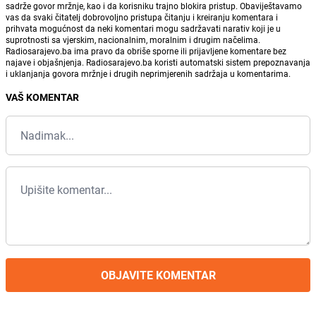
sadrže govor mržnje, kao i da korisniku trajno blokira pristup. Obaviještavamo
vas da svaki čitatelj dobrovoljno pristupa čitanju i kreiranju komentara i
prihvata mogućnost da neki komentari mogu sadržavati narativ koji je u
suprotnosti sa vjerskim, nacionalnim, moralnim i drugim načelima.
Radiosarajevo.ba ima pravo da obriše sporne ili prijavljene komentare bez
najave i objašnjenja. Radiosarajevo.ba koristi automatski sistem prepoznavanja
i uklanjanja govora mržnje i drugih neprimjerenih sadržaja u komentarima.
VAŠ KOMENTAR
OBJAVITE KOMENTAR