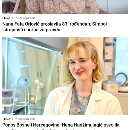
/
LICA
I
PRIJE OKO 12H
Nana Fata Orlović proslavila 83. rođendan: Simbol
istrajnosti i borbe za pravdu
/
LICA
I
PRIJE OKO 12H
Ponos Bosne i Hercegovine: Hena Hadžimujagić osvojila