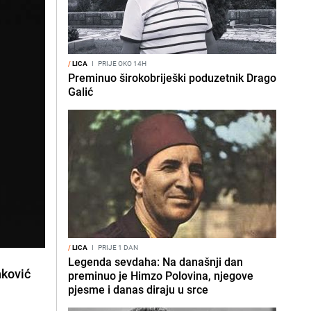
/
LICA
I
PRIJE OKO 14H
Preminuo širokobriješki poduzetnik Drago
Galić
/
LICA
I
PRIJE 1 DAN
Legenda sevdaha: Na današnji dan
nković
preminuo je Himzo Polovina, njegove
pjesme i danas diraju u srce