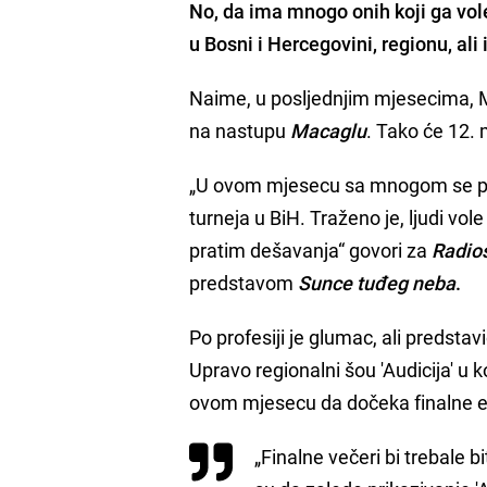
No, da ima mnogo onih koji ga vol
u Bosni i Hercegovini, regionu, ali i
Naime, u posljednjim mjesecima,
na nastupu
Macaglu
. Tako će 12. 
„U ovom mjesecu sa mnogom se pu
turneja u BiH. Traženo je, ljudi vole
pratim dešavanja“ govori za
Radio
predstavom
Sunce tuđeg neba
.
Po profesiji je glumac, ali predstavio
Upravo regionalni šou 'Audicija' u ko
ovom mjesecu da dočeka finalne e
„Finalne večeri bi trebale bit