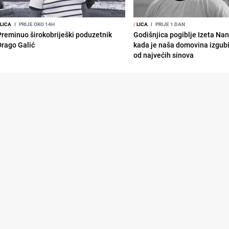
LICA
I
PRIJE OKO 14H
/
LICA
I
PRIJE 1 DAN
Preminuo širokobriješki poduzetnik
Godišnjica pogiblje Izeta Nan
Drago Galić
kada je naša domovina izgub
od najvećih sinova