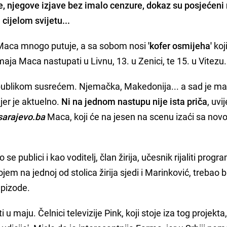
e, njegove izjave bez imalo cenzure, dokaz su posjećeni
 cijelom svijetu...
 Maca mnogo putuje, a sa sobom nosi
'kofer osmijeha'
koji
maja Maca nastupati u Livnu, 13. u Zenici, te 15. u Vitezu.
blikom susrećem. Njemačka, Makedonija... a sad je ma
 jer je aktuelno.
Ni na jednom nastupu nije ista priča
, uvi
sarajevo.ba
Maca, koji će na jesen na scenu izaći sa no
 se publici i kao voditelj, član žirija, učesnik rijaliti progra
jem na jednoj od stolica žirija sjedi i Marinković, trebao b
pizode.
i u maju. Čelnici televizije Pink, koji stoje iza tog projekta,