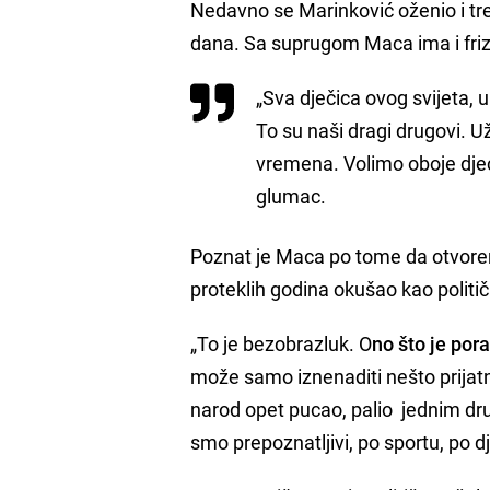
Nedavno se Marinković oženio i tre
dana. Sa suprugom Maca ima i friz
„Sva dječica ovog svijeta, 
To su naši dragi drugovi. 
vremena. Volimo oboje dje
glumac.
Poznat je Maca po tome da otvoreno 
proteklih godina okušao kao politič
„To je bezobrazluk. O
no što je por
može samo iznenaditi nešto prijatno
narod opet pucao, palio jednim dru
smo prepoznatljivi, po sportu, po d