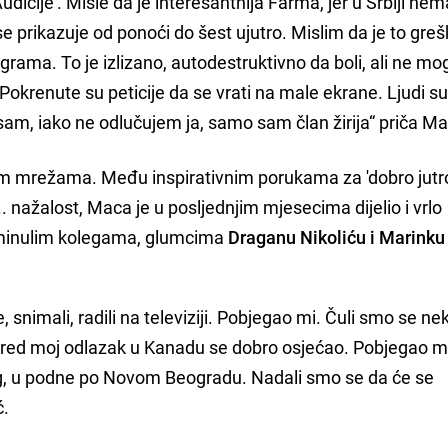
udicije'. Misle da je interesantnija Farma, jer u Srbiji nem
e prikazuje od ponoći do šest ujutro. Mislim da je to greš
rama. To je izlizano, autodestruktivno da boli, ali ne mog
Pokrenute su peticije da se vrati na male ekrane. Ljudi su 
am, iako ne odlučujem ja, samo sam član žirija“ priča M
im mrežama. Među inspirativnim porukama za 'dobro jutro
. nažalost, Maca je u posljednjim mjesecima dijelio i vrlo
minulim kolegama, glumcima
Draganu Nikoliću i Marinku
nimali, radili na televiziji. Pobjegao mi. Čuli smo se ne
pred moj odlazak u Kanadu se dobro osjećao. Pobjegao mi
ug, u podne po Novom Beogradu. Nadali smo se da će se
ć.