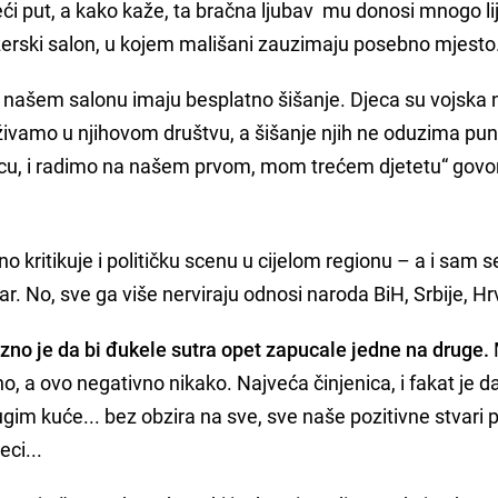
ći put, a kako kaže, ta bračna ljubav mu donosi mnogo li
erski salon, u kojem mališani zauzimaju posebno mjesto
u našem salonu imaju besplatno šišanje. Djeca su vojska 
Uživamo u njihovom društvu, a šišanje njih ne oduzima pu
cu, i radimo na našem prvom, mom trećem djetetu“ govor
kritikuje i političku scenu u cijelom regionu – a i sam s
ar. No, sve ga više nerviraju odnosi naroda BiH, Srbije, Hr
azno je da bi đukele sutra opet zapucale jedne na druge.
, a ovo negativno nikako. Najveća činjenica, i fakat je d
gim kuće... bez obzira na sve, sve naše pozitivne stvari 
jeci...