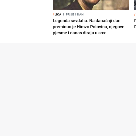
/
LICA
I
PRIJE 1 DAN
/
Legenda sevdaha: Na današnji dan
preminuo je Himzo Polovina, njegove
pjesme i danas diraju u srce