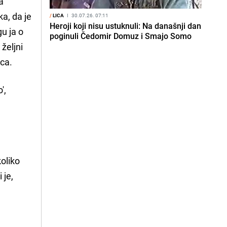
a
ka, da je
/
LICA
I
30.07.26. 07:11
Heroji koji nisu ustuknuli: Na današnji dan
u ja o
poginuli Čedomir Domuz i Smajo Somo
željni
aca.
',
koliko
 je,