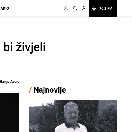
RADIO
90,2 FM
i živjeli
Hajrija Avdić
/
Najnovije