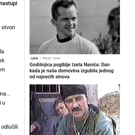
 nastupi
 otvori
la
/
LICA
I
PRIJE 1 DAN
jek
Godišnjica pogiblje Izeta Nanića: Dan
vom
kada je naša domovina izgubila jednog
od najvećih sinova
ma...
i u
 odlučili