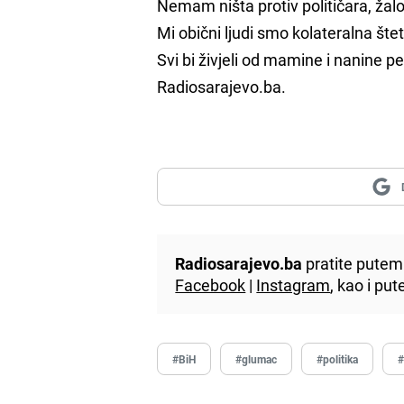
Nemam ništa protiv političara, žal
Mi obični ljudi smo kolateralna štet
Svi bi živjeli od mamine i nanine 
Radiosarajevo.ba.
Radiosarajevo.ba
pratite putem 
Facebook
|
Instagram
, kao i p
#BiH
#glumac
#politika
#