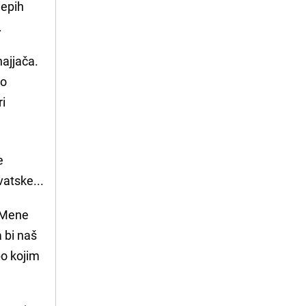
jepih
.
najjača.
no
i
e
vatske...
Mene
a bi naš
po kojim