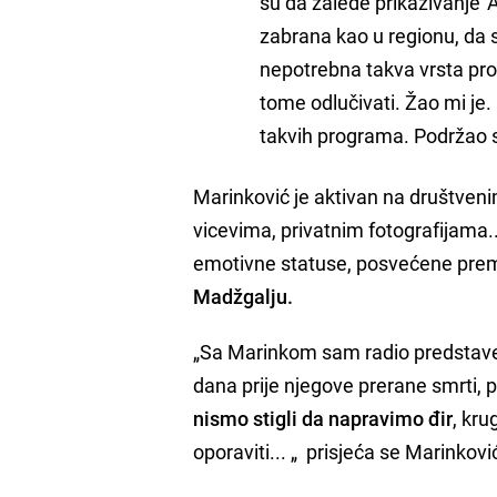
su da zalede prikazivanje 'A
zabrana kao u regionu, da s
nepotrebna takva vrsta prog
tome odlučivati. Žao mi je. 
takvih programa. Podržao s
Marinković je aktivan na društven
vicevima, privatnim fotografijama..
emotivne statuse, posvećene pre
Madžgalju.
„Sa Marinkom sam radio predstave, s
dana prije njegove prerane smrti, 
nismo stigli da napravimo đir
, kr
oporaviti... „ prisjeća se Marinkovi