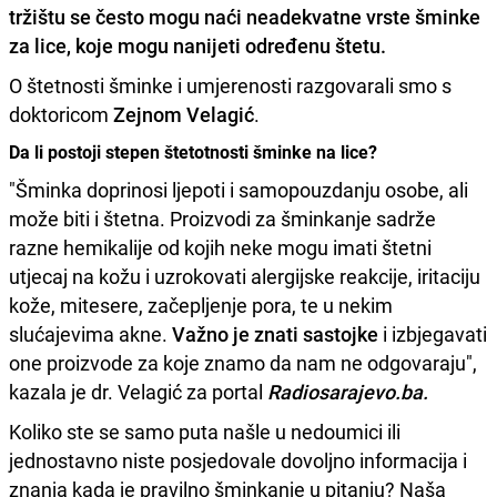
tržištu se često mogu naći
neadekvatne vrste šminke
za lice
, koje mogu nanijeti određenu štetu.
O štetnosti šminke i umjerenosti razgovarali smo s
doktoricom
Zejnom Velagić
.
Da li postoji stepen štetotnosti šminke na lice?
"Šminka doprinosi ljepoti i samopouzdanju osobe, ali
može biti i štetna. Proizvodi za šminkanje sadrže
razne hemikalije od kojih neke mogu imati štetni
utjecaj na kožu i uzrokovati alergijske reakcije, iritaciju
kože, mitesere, začepljenje pora, te u nekim
slućajevima akne.
Važno je znati sastojke
i izbjegavati
one proizvode za koje znamo da nam ne odgovaraju",
kazala je dr. Velagić za portal
Radiosarajevo.ba.
Koliko ste se samo puta našle u nedoumici ili
jednostavno niste posjedovale dovoljno informacija i
znanja kada je pravilno šminkanje u pitanju? Naša