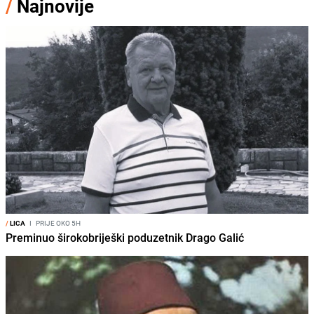
/
Najnovije
/
LICA
I
PRIJE OKO 5H
Preminuo širokobriješki poduzetnik Drago Galić