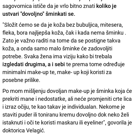
sagovornica ističe da je vrlo bitno znati
koliko je
ustvari "dovoljno" šminkati se.
"Složit ćemo se da je koža bez bubuljica, mitesera,
fleka, bora najljepša koža, čak i kada nema šminku .
Zato je važno raditi na tome da se postigne takva
koža, a onda samo malo šminke će zadovoljiti
potrebe. Svaka žena ima viziju kako bi trebala
izgledati drugima, a i sebi
te prema tome određuje
minimalni make-up te, make- up koji koristi za
posebne prilike.
Po mom mišljenju dovoljan make-up je šminka koja će
prekriti mane i nedostatke, ali neće promjeniti crte lica
i izraz očiju, te kao takav je individualan. Nekome je
staviti puder ili toniranu kremu dovoljno dok neko želi
istaknuti i oči te koristi maskaru ili eyeliner", govorila je
doktorica Velagić.