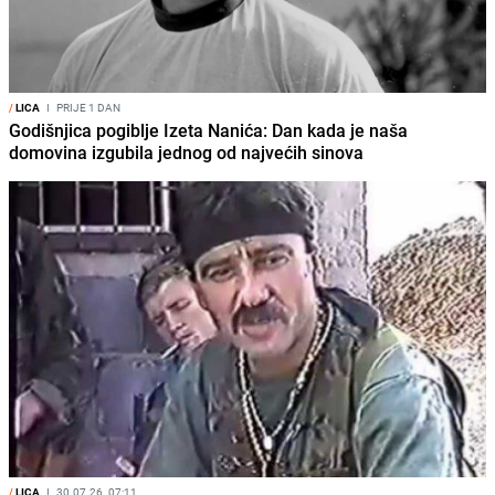
/
LICA
I
PRIJE 1 DAN
Godišnjica pogiblje Izeta Nanića: Dan kada je naša
domovina izgubila jednog od najvećih sinova
/
LICA
I
30.07.26. 07:11