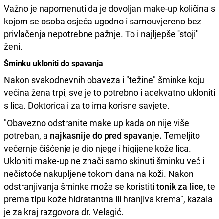
Važno je napomenuti da je dovoljan make-up količina s
kojom se osoba osjeća ugodno i samouvjereno bez
privlačenja nepotrebne pažnje. To i najljepše ''stoji''
ženi.
Šminku ukloniti do spavanja
Nakon svakodnevnih obaveza i "težine" šminke koju
većina žena trpi, sve je to potrebno i adekvatno ukloniti
s lica. Doktorica i za to ima korisne savjete.
"Obavezno odstranite make up kada on nije više
potreban, a
najkasnije do pred spavanje.
Temeljito
večernje čišćenje je dio njege i higijene kože lica.
Ukloniti make-up ne znači samo skinuti šminku već i
nečistoće nakupljene tokom dana na koži. Nakon
odstranjivanja šminke može se koristiti
tonik za lice,
te
prema tipu kože hidratantna ili hranjiva krema", kazala
je za kraj razgovora dr. Velagić.