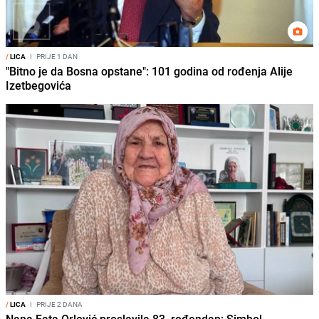
/
LICA
I
PRIJE 1 DAN
"Bitno je da Bosna opstane": 101 godina od rođenja Alije
Izetbegovića
/
LICA
I
PRIJE 2 DANA
Nana Fata Orlović proslavila 83. rođendan: Simbol