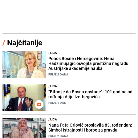
/
Najčitanije
/
LICA
Ponos Bosne i Hercegovine: Hena
Hadžimujagić osvojila prestižnu nagradu
Austrijske akademije nauka
PRIJE 2 DANA
/
LICA
"Bitno je da Bosna opstane": 101 godina od
rođenja Alije Izetbegovića
PRIJE 1 DAN
/
LICA
Nana Fata Orlović proslavila 83. rođendan:
Simbol istrajnosti i borbe za pravdu
PRIJE 2 DANA