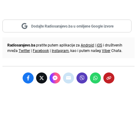
Dodajte Radiosarajevo.ba u omiljene Google izvore
Radiosarajevo.ba
pratite putem aplikacije za
Android
|
iOS
i društvenih
mreža
Twitter
|
Facebook
|
Instagram
, kao i putem našeg
Viber
Chata.