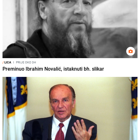
/
LICA
I
PRIJE OKO 3H
Preminuo Ibrahim Novalić, istaknuti bh. slikar