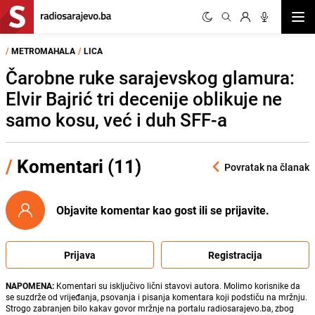
Otvor
/
METROMAHALA
/
LICA
Čarobne ruke sarajevskog glamura:
Elvir Bajrić tri decenije oblikuje ne
samo kosu, već i duh SFF-a
/
Komentari (11)
Povratak na članak
Objavite komentar kao gost ili se prijavite.
Prijava
Registracija
NAPOMENA:
Komentari su isključivo lični stavovi autora. Molimo korisnike da
se suzdrže od vrijeđanja, psovanja i pisanja komentara koji podstiču na mržnju.
Strogo zabranjen bilo kakav govor mržnje na portalu radiosarajevo.ba, zbog