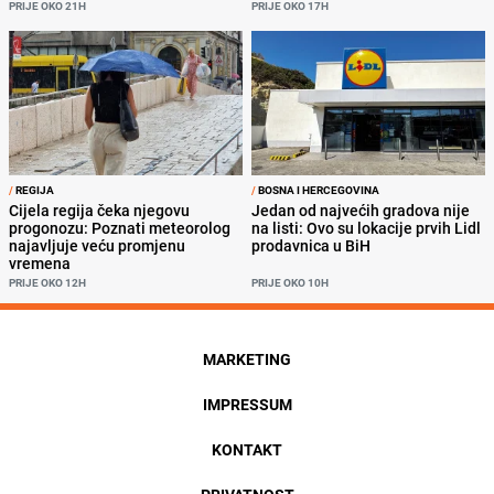
PRIJE OKO 21H
PRIJE OKO 17H
/
REGIJA
/
BOSNA I HERCEGOVINA
Cijela regija čeka njegovu
Jedan od najvećih gradova nije
progonozu: Poznati meteorolog
na listi: Ovo su lokacije prvih Lidl
najavljuje veću promjenu
prodavnica u BiH
vremena
PRIJE OKO 12H
PRIJE OKO 10H
MARKETING
IMPRESSUM
KONTAKT