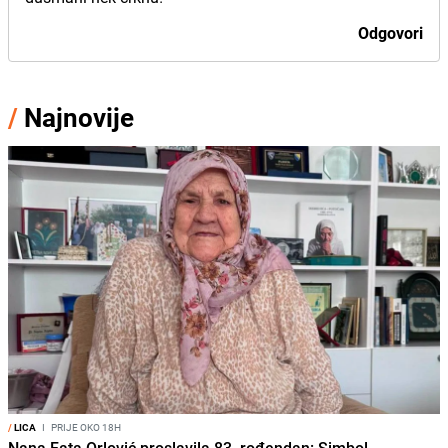
Odgovori
/
Najnovije
/
LICA
I
PRIJE OKO 18H
Nana Fata Orlović proslavila 83. rođendan: Simbol