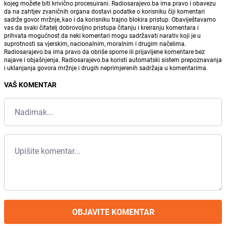
kojeg možete biti krivično procesuirani. Radiosarajevo.ba ima pravo i obavezu
da na zahtjev zvaničnih organa dostavi podatke o korisniku čiji komentari
sadrže govor mržnje, kao i da korisniku trajno blokira pristup. Obaviještavamo
vas da svaki čitatelj dobrovoljno pristupa čitanju i kreiranju komentara i
prihvata mogućnost da neki komentari mogu sadržavati narativ koji je u
suprotnosti sa vjerskim, nacionalnim, moralnim i drugim načelima.
Radiosarajevo.ba ima pravo da obriše sporne ili prijavljene komentare bez
najave i objašnjenja. Radiosarajevo.ba koristi automatski sistem prepoznavanja
i uklanjanja govora mržnje i drugih neprimjerenih sadržaja u komentarima.
VAŠ KOMENTAR
OBJAVITE KOMENTAR