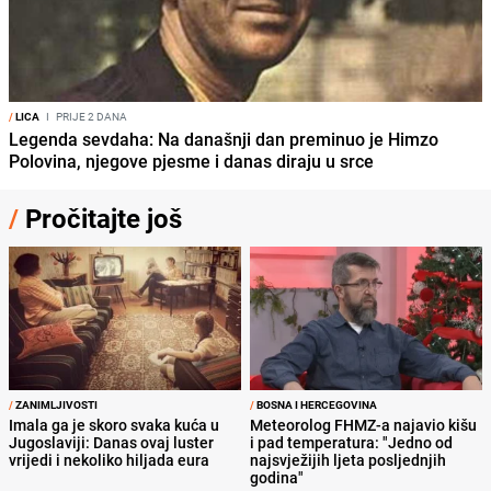
/
LICA
I
PRIJE 2 DANA
Legenda sevdaha: Na današnji dan preminuo je Himzo
Polovina, njegove pjesme i danas diraju u srce
/
Pročitajte još
/
ZANIMLJIVOSTI
/
BOSNA I HERCEGOVINA
Imala ga je skoro svaka kuća u
Meteorolog FHMZ-a najavio kišu
Jugoslaviji: Danas ovaj luster
i pad temperatura: "Jedno od
vrijedi i nekoliko hiljada eura
najsvježijih ljeta posljednjih
godina"