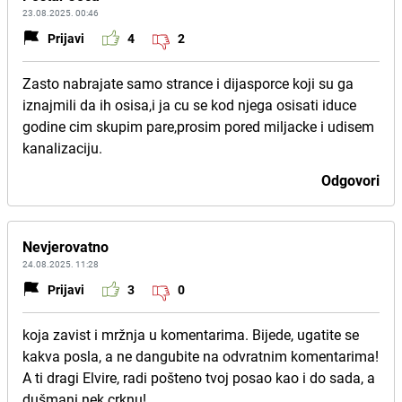
23.08.2025. 00:46
Prijavi
4
2
Zasto nabrajate samo strance i dijasporce koji su ga
iznajmili da ih osisa,i ja cu se kod njega osisati iduce
godine cim skupim pare,prosim pored miljacke i udisem
kanalizaciju.
Odgovori
Nevjerovatno
24.08.2025. 11:28
Prijavi
3
0
koja zavist i mržnja u komentarima. Bijede, ugatite se
kakva posla, a ne dangubite na odvratnim komentarima!
A ti dragi Elvire, radi pošteno tvoj posao kao i do sada, a
dušmani nek crknu!