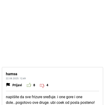
hamsa
22.08.2025. 12:49
Prijavi
8
4
napišite da sve frizure sređuje. i one gore i one
dole...pogotovo ove druge. ubi coek od posla posteno!