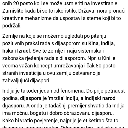
onih 20 posto koji se može usmjeriti na investiranje.
Zamislite kada bi se to iskoristilo. Država mora pronaći
kreativne mehanizme da uspostavi sisteme koji bi to
podržali.
Zemlje na koje se možemo ugledati po pitanju
pozitivnih praksi rada s dijasporom su
Kina, Indija,
Irska i Izrael
. Sve te zemlje imaju sistemska i
zakonska rješenja rada s dijasporom. Npr. u Kini je
veoma važan koncept umrežavanja i čak 80 posto
stranih investicija u ovu zemlju ostvareno je
zahvaljujući dijaspori.
Indija je također jedan od fenomena. Do prije petnaest
godina,
dijaspora je 'mrzila' Indiju, a Indijski narod
dijasporu
. A onda je tadašnji premijer shvatio da Indija
ima moćnu, bogatu i dobro obrazovanu dijasporu.
Kako bi vratio povjerenje, najprije je etiketirao šta to
dijaspora zamjera matici. Odgovor je bio - indijska vlas