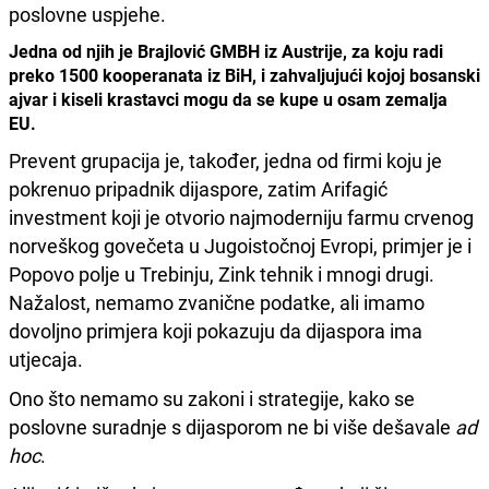
poslovne uspjehe.
Jedna od njih je Brajlović GMBH iz Austrije, za koju radi
preko 1500 kooperanata iz BiH, i zahvaljujući kojoj bosanski
ajvar i kiseli krastavci mogu da se kupe u osam zemalja
EU.
Prevent grupacija je, također, jedna od firmi koju je
pokrenuo pripadnik dijaspore, zatim Arifagić
investment koji je otvorio najmoderniju farmu crvenog
norveškog govečeta u Jugoistočnoj Evropi, primjer je i
Popovo polje u Trebinju, Zink tehnik i mnogi drugi.
Nažalost, nemamo zvanične podatke, ali imamo
dovoljno primjera koji pokazuju da dijaspora ima
utjecaja.
Ono što nemamo su zakoni i strategije, kako se
poslovne suradnje s dijasporom ne bi više dešavale
ad
hoc
.