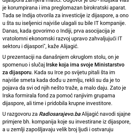
je korumpirana i ima preglomazan birokratski aparat.
Tada se Indija otvorila za investicije iz dijaspore, a ono
u šta su iseljenici najviše ulagali su bile IT kompanije.
Danas, kada govorimo o Indiji, prva asocijacija je
vratolomni ekonomski razvoj upravo zahvaljujući IT
sektoru i dijaspori", kaže Alijagić.
U prezentaciji na današnjem okruglom stolu, on je
spomenuo i slučaj
Irske koja ima svoje Ministarstvo
za dijasporu
. Kada su Irce po svijetu pitali šta im
najviše smeta kada dođu u zemlju, rekli su da je to
pojava da svi od njih nešto traže, a malo daju. Zato je
Irska formirala fond za pomoć ranjivim grupama
dijaspore, ali time i pridobila krupne investitore.
U razgovoru za
Radiosarajevo.ba
Alijagić navodi sjajne
primjere bh. kompanija koje su investirane iz dijaspore,
a u zemlji zapošljavaju velik broj ljudi i ostvaruju