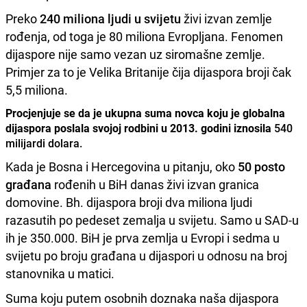
Preko
240 miliona ljudi u svijetu
živi izvan zemlje
rođenja, od toga je 80 miliona Evropljana. Fenomen
dijaspore nije samo vezan uz siromašne zemlje.
Primjer za to je Velika Britanije čija dijaspora broji čak
5,5 miliona.
Procjenjuje se da je ukupna suma novca koju je globalna
dijaspora poslala svojoj rodbini u 2013. godini iznosila
540
milijardi dolara.
Kada je Bosna i Hercegovina u pitanju, oko
50 posto
građana
rođenih u BiH danas živi izvan granica
domovine. Bh. dijaspora broji dva miliona ljudi
razasutih po pedeset zemalja u svijetu. Samo u SAD-u
ih je 350.000. BiH je prva zemlja u Evropi i sedma u
svijetu po broju građana u dijaspori u odnosu na broj
stanovnika u matici.
Suma koju putem osobnih doznaka naša dijaspora