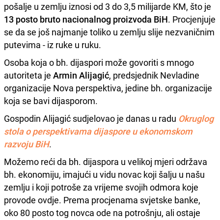
pošalje u zemlju iznosi od 3 do 3,5 milijarde KM, što je
13 posto bruto nacionalnog proizvoda BiH
. Procjenjuje
se da se još najmanje toliko u zemlju slije nezvaničnim
putevima - iz ruke u ruku.
Osoba koja o bh. dijaspori može govoriti s mnogo
autoriteta je
Armin Alijagić
, predsjednik Nevladine
organizacije Nova perspektiva, jedine bh. organizacije
koja se bavi dijasporom.
Gospodin Alijagić sudjelovao je danas u radu
Okruglog
stola o perspektivama dijaspore u ekonomskom
razvoju BiH
.
Možemo reći da bh. dijaspora u velikoj mjeri održava
bh. ekonomiju, imajući u vidu novac koji šalju u našu
zemlju i koji potroše za vrijeme svojih odmora koje
provode ovdje. Prema procjenama svjetske banke,
oko 80 posto tog novca ode na potrošnju, ali ostaje