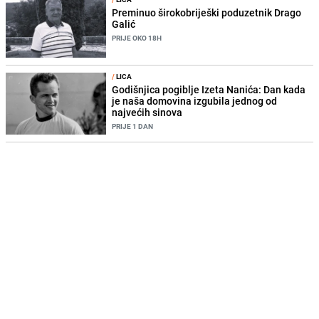
Preminuo širokobriješki poduzetnik Drago
Galić
PRIJE OKO 18H
/
LICA
Godišnjica pogiblje Izeta Nanića: Dan kada
je naša domovina izgubila jednog od
najvećih sinova
PRIJE 1 DAN