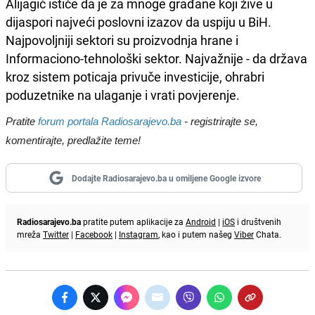
Alijagić ističe da je za mnoge građane koji žive u
dijaspori najveći poslovni izazov da uspiju u BiH.
Najpovoljniji sektori su proizvodnja hrane i
Informaciono-tehnološki sektor. Najvažnije - da država
kroz sistem poticaja privuče investicije, ohrabri
poduzetnike na ulaganje i vrati povjerenje.
Pratite
forum portala Radiosarajevo.ba
- registrirajte se,
komentirajte, predlažite teme!
Dodajte Radiosarajevo.ba u omiljene Google izvore
Radiosarajevo.ba
pratite putem aplikacije za
Android
|
iOS
i društvenih
mreža
Twitter
|
Facebook
|
Instagram
, kao i putem našeg
Viber
Chata.