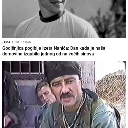
/
LICA
I
PRIJE 1 DAN
Godišnjica pogiblje Izeta Nanića: Dan kada je naša
domovina izgubila jednog od najvećih sinova