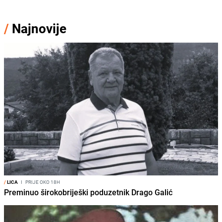
/
Najnovije
/
LICA
I
PRIJE OKO 18H
Preminuo širokobriješki poduzetnik Drago Galić