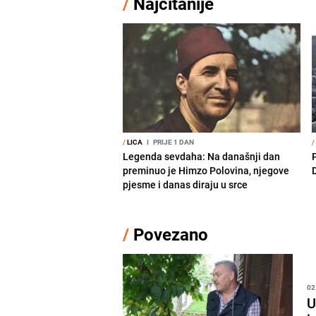
/
Najčitanije
/
LICA
I
PRIJE 1 DAN
/
Legenda sevdaha: Na današnji dan
preminuo je Himzo Polovina, njegove
pjesme i danas diraju u srce
/
Povezano
02
U