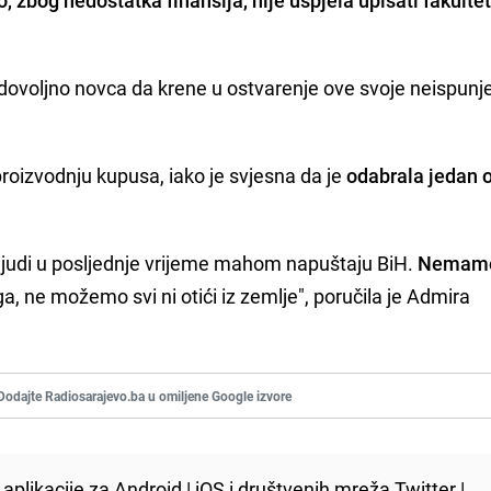
 dovoljno novca da krene u ostvarenje ove svoje neispunj
proizvodnju kupusa, iako je svjesna da je
odabrala jedan o
 ljudi u posljednje vrijeme mahom napuštaju BiH.
Nemam
ga, ne možemo svi ni otići iz zemlje", poručila je Admira
Dodajte Radiosarajevo.ba u omiljene Google izvore
aplikacije za
Android
|
iOS
i društvenih mreža
Twitter
|