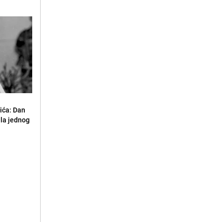
ića: Dan
ila jednog