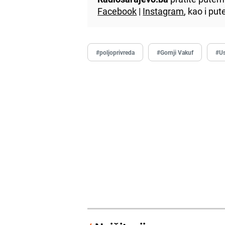
Facebook
|
Instagram
, kao i p
#poljoprivreda
#Gornji Vakuf
#Us