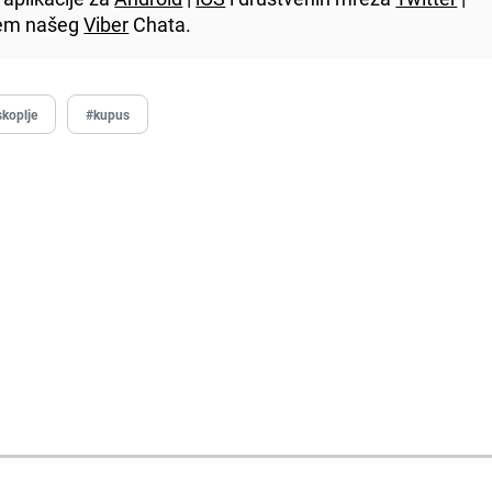
utem našeg
Viber
Chata.
koplje
#kupus