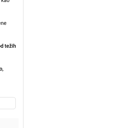
ene
d težih
o,