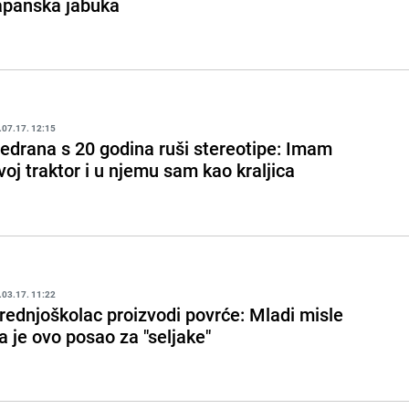
apanska jabuka
.07.17. 12:15
edrana s 20 godina ruši stereotipe: Imam
voj traktor i u njemu sam kao kraljica
.03.17. 11:22
rednjoškolac proizvodi povrće: Mladi misle
a je ovo posao za "seljake"