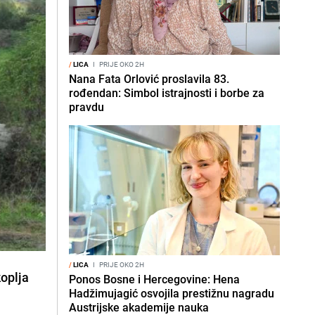
/
LICA
I
PRIJE OKO 2H
Nana Fata Orlović proslavila 83.
rođendan: Simbol istrajnosti i borbe za
pravdu
/
LICA
I
PRIJE OKO 2H
oplja
Ponos Bosne i Hercegovine: Hena
Hadžimujagić osvojila prestižnu nagradu
Austrijske akademije nauka