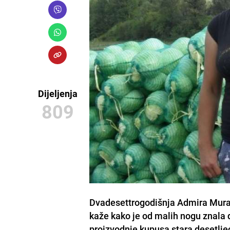
Dijeljenja
809
Dvadesettrogodišnja Admira Murat
kaže kako je od malih nogu znala d
proizvodnje kupusa stara desetlje