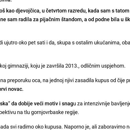
oš kao djevojčica,
u četvrtom razredu, kada sam s tatom
dne sam radila za pijačnim štandom, a od podne bila u šk
udi ujutro oko pet sati i da, skupa s ostalim ukućanima, oba
oj gimnaziji, koju je završila 2013., odličnim uspjehom.
, na preporuku oca, na jednoj njivi zasadila kupus od čije 
prvi novac.
ka“ da dobije veći motiv i snag
u za intenzivnije bavljenj
ektivu na tlu gornjovrbaske regije.
ada svi radimo oko kupusa. Naporno je, ali zaboravimo 