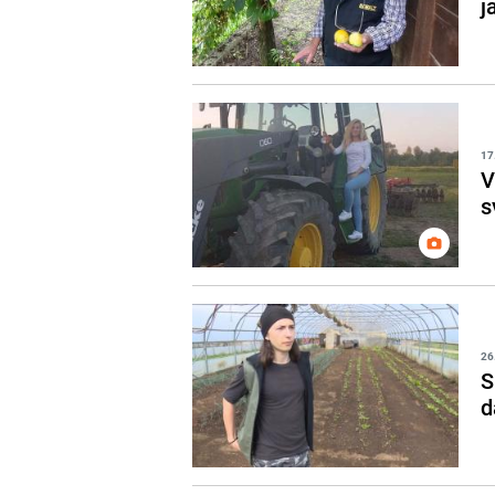
j
17
V
s
26
S
d