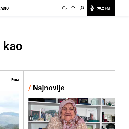
RADIO
90,2 FM
i kao
Fena
/
Najnovije