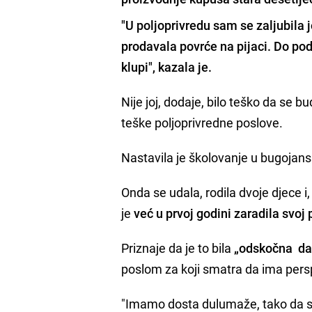
"
U poljoprivredu sam se zaljubila j
prodavala povrće na pijaci. Do po
klupi", kazala je.
Nije joj, dodaje, bilo teško da se b
teške poljoprivredne poslove.
Nastavila je školovanje u bugojansk
Onda se udala, rodila dvoje djece i
je
već u prvoj godini zaradila svoj 
Priznaje da je to bila
„odskočna das
poslom za koji smatra da ima persp
"Imamo dosta dulumaže, tako da s