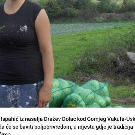
spahić iz naselja Dražev Dolac kod Gornjeg Vakufa-Usk
a će se baviti poljoprivredom, u mjestu gdje je tradicija
ćima.