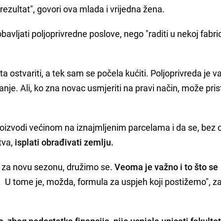
ezultat", govori ova mlada i vrijedna žena.
bavljati poljoprivredne poslove, nego "raditi u nekoj fabric
 ostvariti, a tek sam se počela kućiti. Poljoprivreda je var
nje. Ali, ko zna novac usmjeriti na pravi način, može pris
oizvodi većinom na iznajmljenim parcelama i da se, bez 
tva,
isplati obrađivati zemlju.
 za novu sezonu, družimo se.
Veoma je važno i to što se
. U tome je, možda, formula za uspjeh koji postižemo", za
o, zbog nedostatka finansija, nije uspjela upisati fakulte