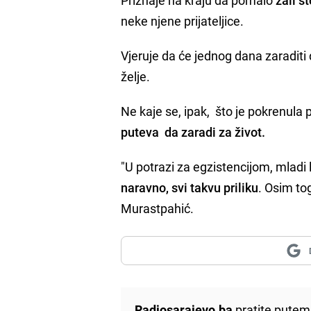
neke njene prijateljice.
Vjeruje da će jednog dana zaraditi
želje.
Ne kaje se, ipak, što je pokrenula 
puteva da zaradi za život.
"U potrazi za egzistencijom, mladi
naravno, svi takvu priliku
. Osim to
Murastpahić.
Radiosarajevo.ba
pratite putem 