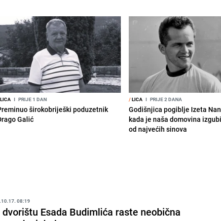
LICA
I
PRIJE 1 DAN
/
LICA
I
PRIJE 2 DANA
Preminuo širokobriješki poduzetnik
Godišnjica pogiblje Izeta Nan
Drago Galić
kada je naša domovina izgub
od najvećih sinova
.10.17. 08:19
 dvorištu Esada Budimlića raste neobična