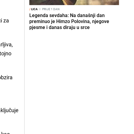
/
LICA
I
PRIJE 1 DAN
Legenda sevdaha: Na današnji dan
i za
preminuo je Himzo Polovina, njegove
pjesme i danas diraju u srce
ljiva,
tojno
obzira
ključuje
t
kao