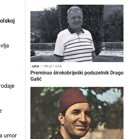
olskoj
vlja
/
LICA
I
PRIJE 1 DAN
Preminuo širokobriješki poduzetnik Drago
Galić
prodaje
e
na umor