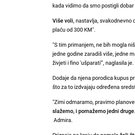
kada vidimo da smo postigli dobar r
Više voli
, nastavlja, svakodnevno o
plaću od 300 KM".
"S tim primanjem, ne bih mogla ništa
jedne godine zaradiš više, jedne ma
živjeti i fino 'ušparati'", naglasila je.
Dodaje da njena porodica kupus pr
što za to izdvajaju određena sreds
"Zimi odmaramo, pravimo planove
slažemo, i pomažemo jedni druge
Admira.
Priznaje na kraju da pomalo
žali št