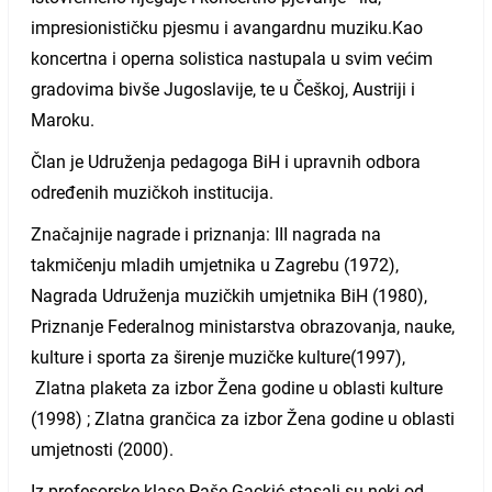
impresionističku pjesmu i avangardnu muziku.Kao
koncertna i operna solistica nastupala u svim većim
gradovima bivše Jugoslavije, te u Češkoj, Austriji i
Maroku.
Član je Udruženja pedagoga BiH i upravnih odbora
određenih muzičkoh institucija.
Značajnije nagrade i priznanja: III nagrada na
takmičenju mladih umjetnika u Zagrebu (1972),
Nagrada Udruženja muzičkih umjetnika BiH (1980),
Priznanje Federalnog ministarstva obrazovanja, nauke,
kulture i sporta za širenje muzičke kulture(1997),
Zlatna plaketa za izbor Žena godine u oblasti kulture
(1998) ; Zlatna grančica za izbor Žena godine u oblasti
umjetnosti (2000).
Iz profesorske klase Paše Gackić stasali su neki od