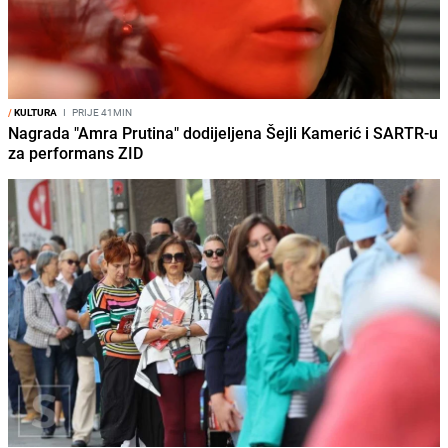
/
KULTURA
I
PRIJE 41MIN
Nagrada "Amra Prutina" dodijeljena Šejli Kamerić i SARTR-u
za performans ZID