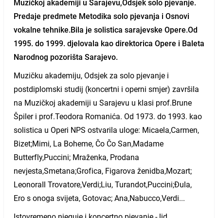
Muzičkoj akademiji u Sarajevu,Odsjek solo pjevanje.
Predaje predmete Metodika solo pjevanja i Osnovi
vokalne tehnike.Bila je solistica sarajevske Opere.Od
1995. do 1999. djelovala kao direktorica Opere i Baleta
Narodnog pozorišta Sarajevo.
Muzičku akademiju, Odsjek za solo pjevanje i
postdiplomski studij (koncertni i operni smjer) završila
na Muzičkoj akademiji u Sarajevu u klasi prof.Brune
Špiler i prof.Teodora Romanića. Od 1973. do 1993. kao
solistica u Operi NPS ostvarila uloge: Micaela,Carmen,
Bizet;Mimi, La Boheme, Čo Čo San,Madame
Butterfly,Puccini; Mraženka, Prodana
nevjesta,Smetana;Grofica, Figarova ženidba,Mozart;
LeonoraIl Trovatore,Verdi;Liu, Turandot,Puccini;Đula,
Ero s onoga svijeta, Gotovac; Ana,Nabucco,Verdi...
Istovremeno njeguje i koncertno pjevanje - lid,