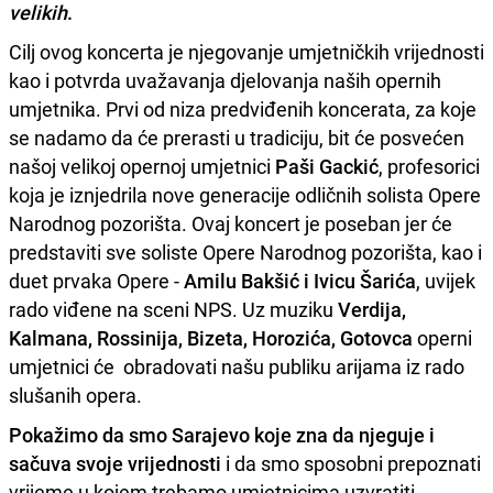
velikih
.
Cilj ovog koncerta je njegovanje umjetničkih vrijednosti
kao i potvrda uvažavanja djelovanja naših opernih
umjetnika. Prvi od niza predviđenih koncerata, za koje
se nadamo da će prerasti u tradiciju, bit će posvećen
našoj velikoj opernoj umjetnici
Paši Gackić
, profesorici
koja je iznjedrila nove generacije odličnih solista Opere
Narodnog pozorišta. Ovaj koncert je poseban jer će
predstaviti sve soliste Opere Narodnog pozorišta, kao i
duet prvaka Opere -
Amilu Bakšić i Ivicu Šarića
, uvijek
rado viđene na sceni NPS. Uz muziku
Verdija,
Kalmana, Rossinija, Bizeta, Horozića, Gotovca
operni
umjetnici će obradovati našu publiku arijama iz rado
slušanih opera.
Pokažimo da smo Sarajevo koje zna da njeguje i
sačuva svoje vrijednosti
i da smo sposobni prepoznati
vrijeme u kojem trebamo umjetnicima uzvratiti