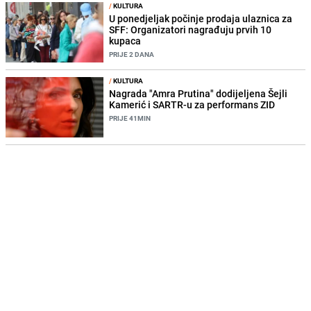
/
KULTURA
U ponedjeljak počinje prodaja ulaznica za
SFF: Organizatori nagrađuju prvih 10
kupaca
PRIJE 2 DANA
/
KULTURA
Nagrada "Amra Prutina" dodijeljena Šejli
Kamerić i SARTR-u za performans ZID
PRIJE 41MIN