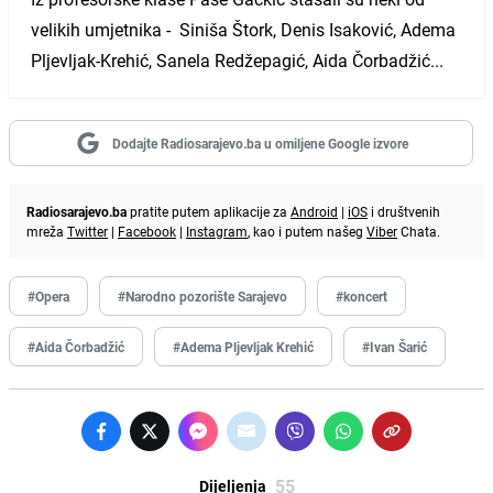
velikih umjetnika - Siniša Štork, Denis Isaković, Adema
Pljevljak-Krehić, Sanela Redžepagić, Aida Čorbadžić...
Dodajte Radiosarajevo.ba u omiljene Google izvore
Radiosarajevo.ba
pratite putem aplikacije za
Android
|
iOS
i društvenih
mreža
Twitter
|
Facebook
|
Instagram
, kao i putem našeg
Viber
Chata.
#Opera
#Narodno pozorište Sarajevo
#koncert
#Aida Čorbadžić
#Adema Pljevljak Krehić
#Ivan Šarić
55
Dijeljenja