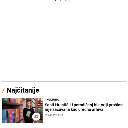
/
Najčitanije
/
KULTURA
Sabit Hrustić: U porodičnoj historiji prošlost
nije sačuvana kao uredna arhiva
PRIJE 2 DANA