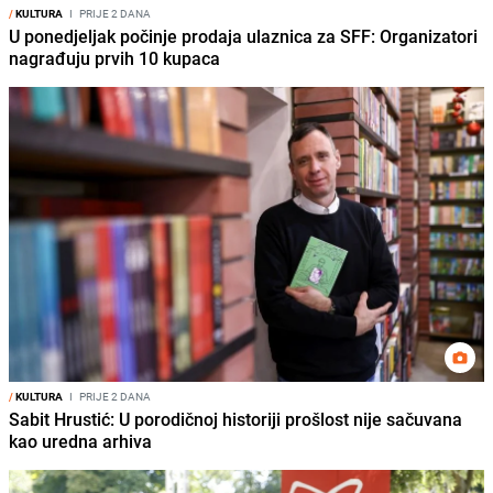
/
KULTURA
I
PRIJE 2 DANA
U ponedjeljak počinje prodaja ulaznica za SFF: Organizatori
nagrađuju prvih 10 kupaca
/
KULTURA
I
PRIJE 2 DANA
Sabit Hrustić: U porodičnoj historiji prošlost nije sačuvana
kao uredna arhiva