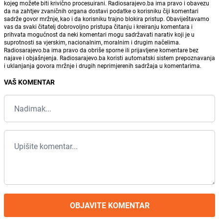
kojeg možete biti krivično procesuirani. Radiosarajevo.ba ima pravo i obavezu
da na zahtjev zvaničnih organa dostavi podatke o korisniku čiji komentari
sadrže govor mržnje, kao i da korisniku trajno blokira pristup. Obaviještavamo
vas da svaki čitatelj dobrovoljno pristupa čitanju i kreiranju komentara i
prihvata mogućnost da neki komentari mogu sadržavati narativ koji je u
suprotnosti sa vjerskim, nacionalnim, moralnim i drugim načelima.
Radiosarajevo.ba ima pravo da obriše sporne ili prijavljene komentare bez
najave i objašnjenja. Radiosarajevo.ba koristi automatski sistem prepoznavanja
i uklanjanja govora mržnje i drugih neprimjerenih sadržaja u komentarima.
VAŠ KOMENTAR
OBJAVITE KOMENTAR