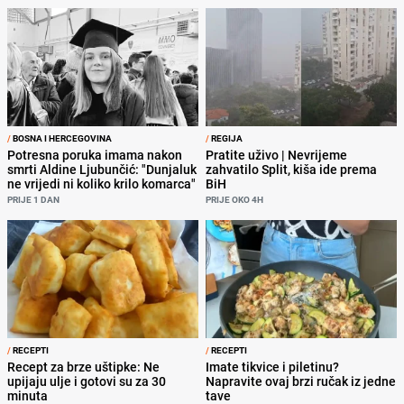
/
BOSNA I HERCEGOVINA
/
REGIJA
Potresna poruka imama nakon
Pratite uživo | Nevrijeme
smrti Aldine Ljubunčić: "Dunjaluk
zahvatilo Split, kiša ide prema
ne vrijedi ni koliko krilo komarca"
BiH
PRIJE 1 DAN
PRIJE OKO 4H
/
RECEPTI
/
RECEPTI
Recept za brze uštipke: Ne
Imate tikvice i piletinu?
upijaju ulje i gotovi su za 30
Napravite ovaj brzi ručak iz jedne
minuta
tave