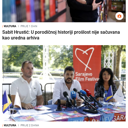
/
KULTURA
I
PRIJE 1 DAN
Sabit Hrustić: U porodičnoj historiji prošlost nije sačuvana
kao uredna arhiva
/
KULTURA
I
PRIJE 2 DANA