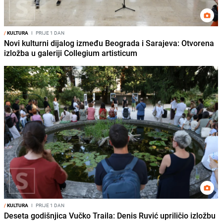
/
KULTURA
I
PRIJE 1 DAN
Novi kulturni dijalog između Beograda i Sarajeva: Otvorena
izložba u galeriji Collegium artisticum
/
KULTURA
I
PRIJE 1 DAN
Deseta godišnjica Vučko Traila: Denis Ruvić upriličio izložbu