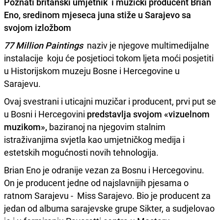
Poznati britanski umjetnik i muzički producent
Brian
Eno
, sredinom mjeseca juna stiže u Sarajevo sa
svojom izložbom
7
7 Million Paintings
naziv je njegove multimedijalne
instalacije koju će posjetioci tokom ljeta moći posjetiti
u Historijskom muzeju Bosne i Hercegovine u
Sarajevu.
Ovaj svestrani i uticajni muzičar i producent, prvi put se
u Bosni i Hercegovini
predstavlja svojom «vizuelnom
muzikom»,
baziranoj na njegovim stalnim
istraživanjima svjetla kao umjetničkog medija i
estetskih mogućnosti novih tehnologija.
Brian Eno je odranije vezan za Bosnu i Hercegovinu.
On je producent jedne od najslavnijih pjesama o
ratnom Sarajevu - Miss Sarajevo. Bio je producent za
jedan od albuma sarajevske grupe Sikter, a sudjelovao