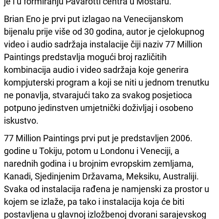
je i u formiranju Pavarotti centra u Mostaru.
Brian Eno je prvi put izlagao na Venecijanskom
bijenalu prije više od 30 godina, autor je cjelokupnog
video i audio sadržaja instalacije čiji naziv 77 Million
Paintings predstavlja mogući broj različitih
kombinacija audio i video sadržaja koje generira
kompjuterski program a koji se niti u jednom trenutku
ne ponavlja, stvarajući tako za svakog posjetioca
potpuno jedinstven umjetnički doživljaj i osobeno
iskustvo.
77 Million Paintings prvi put je predstavljen 2006.
godine u Tokiju, potom u Londonu i Veneciji, a
narednih godina i u brojnim evropskim zemljama,
Kanadi, Sjedinjenim Državama, Meksiku, Australiji.
Svaka od instalacija rađena je namjenski za prostor u
kojem se izlaže, pa tako i instalacija koja će biti
postavljena u glavnoj izložbenoj dvorani sarajevskog