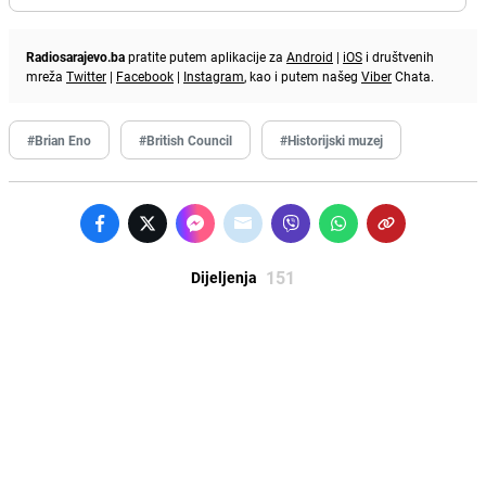
Radiosarajevo.ba
pratite putem aplikacije za
Android
|
iOS
i društvenih
mreža
Twitter
|
Facebook
|
Instagram
, kao i putem našeg
Viber
Chata.
#Brian Eno
#British Council
#Historijski muzej
151
Dijeljenja