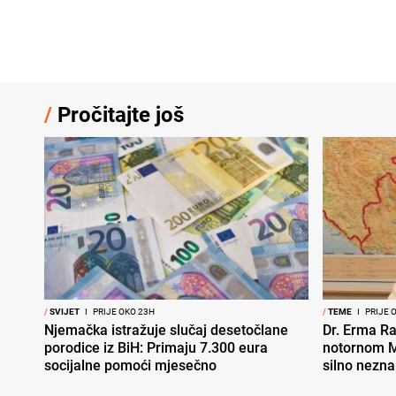
/
Pročitajte još
/
SVIJET
I
PRIJE OKO 23H
/
TEME
I
PRIJE 
Njemačka istražuje slučaj desetočlane
Dr. Erma Ra
porodice iz BiH: Primaju 7.300 eura
notornom M
socijalne pomoći mjesečno
silno nezna