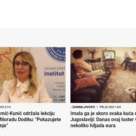
OKO 21H
/
ZANIMLJIVOSTI
I
PRIJE OKO 14H
mić-Kunić održala lekciju
Imala ga je skoro svaka kuća 
iloradu Dodiku: "Pokazujete
Jugoslaviji: Danas ovaj luster v
nje"
nekoliko hiljada eura