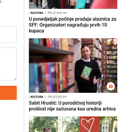
i
/
KULTURA
I
PRIJE OKO 3H
U ponedjeljak počinje prodaja ulaznica za
SFF: Organizatori nagrađuju prvih 10
kupaca
/
KULTURA
I
PRIJE OKO 9H
Sabit Hrustić: U porodičnoj historiji
prošlost nije sačuvana kao uredna arhiva