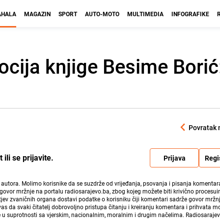
HALA
MAGAZIN
SPORT
AUTO-MOTO
MULTIMEDIA
INFOGRAFIKE
cija knjige Besime Borić:
Povratak 
li se prijavite.
Prijava
Regi
i autora. Molimo korisnike da se suzdrže od vrijeđanja, psovanja i pisanja komentara
govor mržnje na portalu radiosarajevo.ba, zbog kojeg možete biti krivično procesuir
ev zvaničnih organa dostavi podatke o korisniku čiji komentari sadrže govor mržnj
vas da svaki čitatelj dobrovoljno pristupa čitanju i kreiranju komentara i prihvata 
e u suprotnosti sa vjerskim, nacionalnim, moralnim i drugim načelima. Radiosaraje