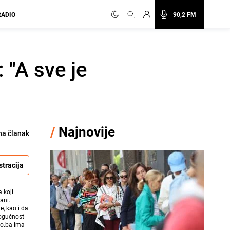
RADIO
90,2 FM
 "A sve je
/
Najnovije
na članak
stracija
 koji
ani.
e, kao i da
mogućnost
vo.ba ima