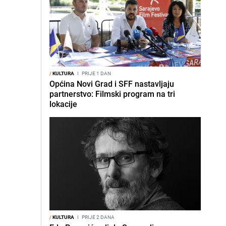
/
KULTURA
I
PRIJE 1 DAN
Općina Novi Grad i SFF nastavljaju
partnerstvo: Filmski program na tri
lokacije
/
KULTURA
I
PRIJE 2 DANA