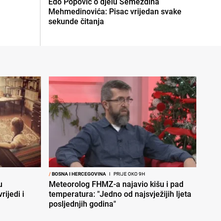
Edo Popović o djelu Semezdina
Mehmedinovića: Pisac vrijedan svake
sekunde čitanja
/
BOSNA I HERCEGOVINA
I
PRIJE OKO 9H
u
Meteorolog FHMZ-a najavio kišu i pad
rijedi i
temperatura: "Jedno od najsvježijih ljeta
posljednjih godina"