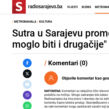
VIJESTI
BIZNIS
METROMA
/
METROMAHALA
/
KULTURA
Sutra u Sarajevu promo
moglo biti i drugačije"
/
Komentari (0)
Objavite komentar kao gost i
NAPOMENA:
Komentari su isključivo lični stavov
podstiču na mržnju. Strogo zabranjen bilo kakav 
Radiosarajevo.ba ima pravo i obavezu da na zahtj
korisniku trajno blokira pristup. Obaviještavamo 
da neki komentari mogu sadržavati narativ koji j