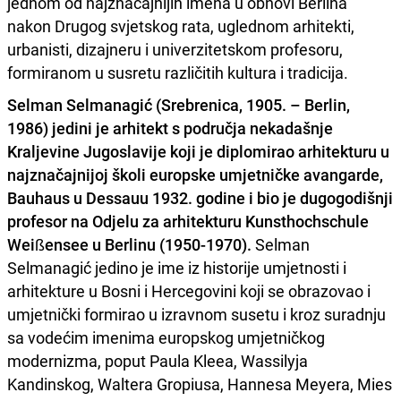
jednom od najznačajnijih imena u obnovi Berlina
nakon Drugog svjetskog rata, uglednom arhitekti,
urbanisti, dizajneru i univerzitetskom profesoru,
formiranom u susretu različitih kultura i tradicija.
Selman Selmanagić (Srebrenica, 1905. – Berlin,
1986) jedini je arhitekt s područja nekadašnje
Kraljevine Jugoslavije koji je diplomirao arhitekturu u
najznačajnijoj školi europske umjetničke avangarde,
Bauhaus u Dessauu 1932. godine i bio je dugogodišnji
profesor na Odjelu za arhitekturu Kunsthochschule
Weißensee u Berlinu (1950-1970).
Selman
Selmanagić jedino je ime iz historije umjetnosti i
arhitekture u Bosni i Hercegovini koji se obrazovao i
umjetnički formirao u izravnom susetu i kroz suradnju
sa vodećim imenima europskog umjetničkog
modernizma, poput Paula Kleea, Wassilyja
Kandinskog, Waltera Gropiusa, Hannesa Meyera, Mies