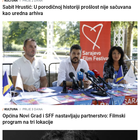
/
KULTURA
I
PRIJE 2 DANA
Sabit Hrustić: U porodičnoj historiji prošlost nije sačuvana
kao uredna arhiva
/
KULTURA
I
PRIJE 3 DANA
Općina Novi Grad i SFF nastavljaju partnerstvo: Filmski
program na tri lokacije