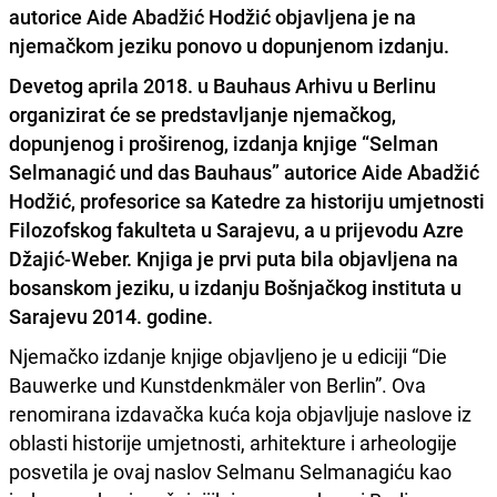
autorice Aide Abadžić Hodžić objavljena je na
njemačkom jeziku ponovo u dopunjenom izdanju.
Devetog
aprila 2018
. u
Bauhaus Arhivu u Berlinu
organizirat će se
predstavljanje njemačkog,
dopunjenog i proširenog, izdanja knjige “Selman
Selmanagić und das Bauhaus
” autorice
Aide Abadžić
Hodžić
, profesorice sa Katedre za historiju umjetnosti
Filozofskog fakulteta u Sarajevu, a u prijevodu Azre
Džajić-Weber. Knjiga je prvi puta bila objavljena na
bosanskom jeziku, u izdanju Bošnjačkog instituta u
Sarajevu 2014. godine.
Njemačko izdanje knjige objavljeno je u ediciji “Die
Bauwerke und Kunstdenkmäler von Berlin”. Ova
renomirana izdavačka kuća koja objavljuje naslove iz
oblasti historije umjetnosti, arhitekture i arheologije
posvetila je ovaj naslov Selmanu Selmanagiću kao