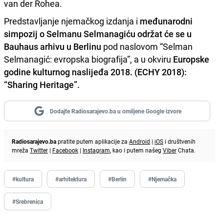
van der Rohea.
Predstavljanje njemačkog izdanja i
međunarodni
simpozij o Selmanu Selmanagiću održat će se u
Bauhaus arhivu u Berlinu
pod naslovom “Selman
Selmanagić: evropska biografija”, a u okviru
Europske
godine kulturnog naslijeđa 2018. (ECHY 2018):
“Sharing Heritage”.
Dodajte Radiosarajevo.ba u omiljene Google izvore
Radiosarajevo.ba
pratite putem aplikacije za
Android
|
iOS
i društvenih
mreža
Twitter
|
Facebook
|
Instagram
, kao i putem našeg
Viber
Chata.
#kultura
#arhitektura
#Berlin
#Njemačka
#Srebrenica