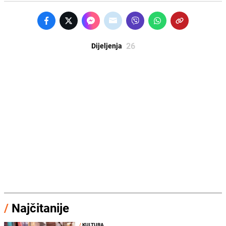
26
Dijeljenja
/
Najčitanije
/
KULTURA