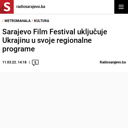
Otvor
/
METROMAHALA
/
KULTURA
Sarajevo Film Festival uključuje
Ukrajinu u svoje regionalne
programe
11.03.22. 14:18
Radiosarajevo.ba
5