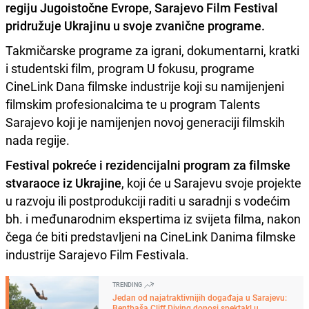
regiju Jugoistočne Evrope, Sarajevo Film Festival
pridružuje Ukrajinu u svoje zvanične programe.
Takmičarske programe za igrani, dokumentarni, kratki
i studentski film, program U fokusu, programe
CineLink Dana filmske industrije koji su namijenjeni
filmskim profesionalcima te u program Talents
Sarajevo koji je namijenjen novoj generaciji filmskih
nada regije.
Festival pokreće i rezidencijalni program za filmske
stvaraoce iz Ukrajine
, koji će u Sarajevu svoje projekte
u razvoju ili postprodukciji raditi u saradnji s vodećim
bh. i međunarodnim ekspertima iz svijeta filma, nakon
čega će biti predstavljeni na CineLink Danima filmske
industrije Sarajevo Film Festivala.
TRENDING
Jedan od najatraktivnijih događaja u Sarajevu:
Bentbaša Cliff Diving donosi spektakl u