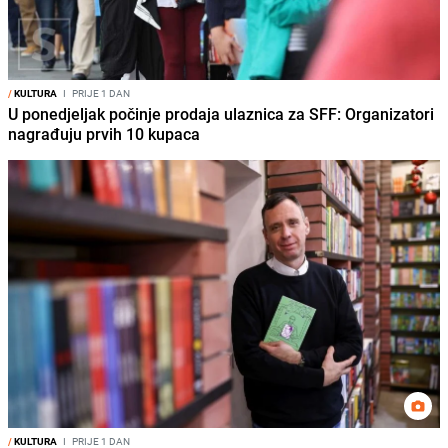
/
KULTURA
I
PRIJE 1 DAN
U ponedjeljak počinje prodaja ulaznica za SFF: Organizatori
nagrađuju prvih 10 kupaca
/
KULTURA
I
PRIJE 1 DAN