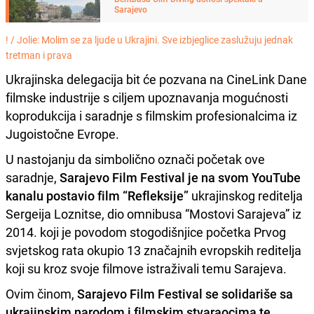
Sarajevo
! /
Jolie: Molim se za ljude u Ukrajini. Sve izbjeglice zaslužuju jednak
tretman i prava
Ukrajinska delegacija bit će pozvana na CineLink Dane
filmske industrije s ciljem upoznavanja mogućnosti
koprodukcija i saradnje s filmskim profesionalcima iz
Jugoistočne Evrope.
U nastojanju da simbolično označi početak ove
saradnje,
Sarajevo Film Festival je na svom YouTube
kanalu postavio film “Refleksije”
ukrajinskog reditelja
Sergeija Loznitse, dio omnibusa “Mostovi Sarajeva” iz
2014. koji je povodom stogodišnjice početka Prvog
svjetskog rata okupio 13 značajnih evropskih reditelja
koji su kroz svoje filmove istraživali temu Sarajeva.
Ovim činom,
Sarajevo Film Festival se solidariše sa
ukrajinskim narodom i filmskim stvaraocima te