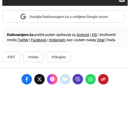
Dodajte Radiosarajevo.ba u omiljene Google izvore
Radiosarajevo.ba
pratite putem aplikacije za
Android
|
iOS
i društvenih
mreža
Twitter
|
Facebook
|
Instagram
, kao i putem našeg
Viber
Chata.
#SFF
#video
#Ukrajina