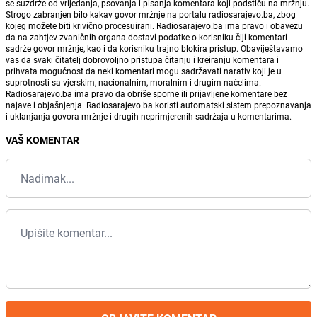
se suzdrže od vrijeđanja, psovanja i pisanja komentara koji podstiču na mržnju.
Strogo zabranjen bilo kakav govor mržnje na portalu radiosarajevo.ba, zbog
kojeg možete biti krivično procesuirani. Radiosarajevo.ba ima pravo i obavezu
da na zahtjev zvaničnih organa dostavi podatke o korisniku čiji komentari
sadrže govor mržnje, kao i da korisniku trajno blokira pristup. Obaviještavamo
vas da svaki čitatelj dobrovoljno pristupa čitanju i kreiranju komentara i
prihvata mogućnost da neki komentari mogu sadržavati narativ koji je u
suprotnosti sa vjerskim, nacionalnim, moralnim i drugim načelima.
Radiosarajevo.ba ima pravo da obriše sporne ili prijavljene komentare bez
najave i objašnjenja. Radiosarajevo.ba koristi automatski sistem prepoznavanja
i uklanjanja govora mržnje i drugih neprimjerenih sadržaja u komentarima.
VAŠ KOMENTAR