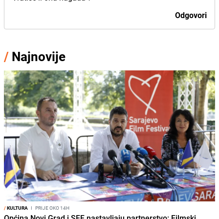
Odgovori
/
Najnovije
/
KULTURA
I
PRIJE OKO 14H
Općina Novi Grad i SFF nastavljaju partnerstvo: Filmski