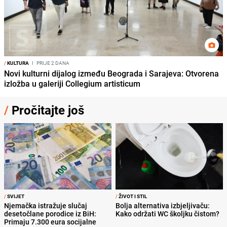
/
KULTURA
I
PRIJE 2 DANA
Novi kulturni dijalog između Beograda i Sarajeva: Otvorena
izložba u galeriji Collegium artisticum
/
Pročitajte još
/
SVIJET
/
ŽIVOT I STIL
Njemačka istražuje slučaj
Bolja alternativa izbjeljivaču:
desetočlane porodice iz BiH:
Kako održati WC školjku čistom?
Primaju 7.300 eura socijalne