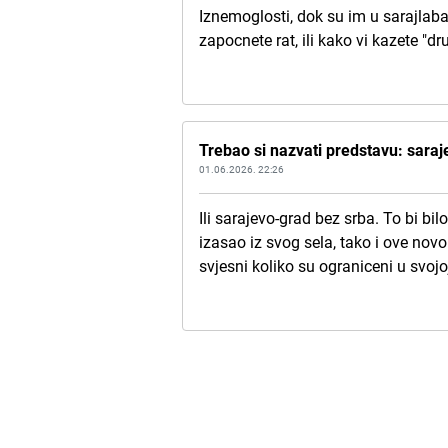
Iznemoglosti, dok su im u sarajlab
zapocnete rat, ili kako vi kazete "
Trebao si nazvati predstavu: saraj
01.06.2026. 22:26
Ili sarajevo-grad bez srba. To bi bil
izasao iz svog sela, tako i ove no
svjesni koliko su ograniceni u svojo