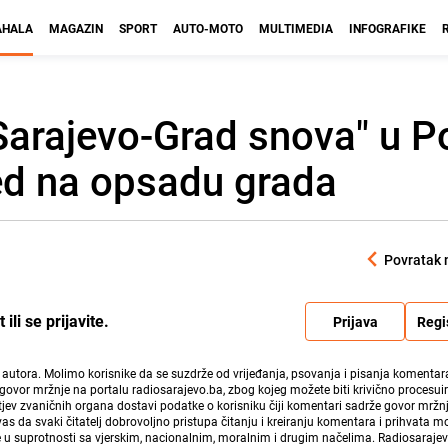
HALA
MAGAZIN
SPORT
AUTO-MOTO
MULTIMEDIA
INFOGRAFIKE
Sarajevo-Grad snova" u P
ed na opsadu grada
Povratak 
li se prijavite.
Prijava
Regi
i autora. Molimo korisnike da se suzdrže od vrijeđanja, psovanja i pisanja komentara
govor mržnje na portalu radiosarajevo.ba, zbog kojeg možete biti krivično procesuir
ev zvaničnih organa dostavi podatke o korisniku čiji komentari sadrže govor mržnj
vas da svaki čitatelj dobrovoljno pristupa čitanju i kreiranju komentara i prihvata 
e u suprotnosti sa vjerskim, nacionalnim, moralnim i drugim načelima. Radiosaraje