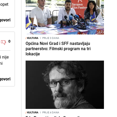
 opet
ovori
/
KULTURA
I
PRIJE 3 DANA
0
Općina Novi Grad i SFF nastavljaju
partnerstvo: Filmski program na tri
lokacije
 nije
ni
ovori
/
KULTURA
I
PRIJE 4 DANA