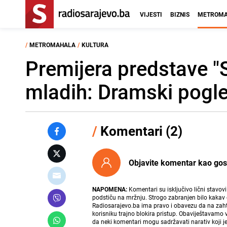
VIJESTI
BIZNIS
METROMA
/
METROMAHALA
/
KULTURA
Premijera predstave "
mladih: Dramski pogl
/
Komentari (2)
Objavite komentar kao gost i
NAPOMENA:
Komentari su isključivo lični stavov
podstiču na mržnju. Strogo zabranjen bilo kakav 
Radiosarajevo.ba ima pravo i obavezu da na zahtj
korisniku trajno blokira pristup. Obaviještavamo 
da neki komentari mogu sadržavati narativ koji j