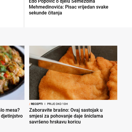
Edo Popović o djelu Semezdina
Mehmedinovića: Pisac vrijedan svake
sekunde čitanja
/
RECEPTI
I
PRIJE OKO 10H
malo mesa?
Zaboravite brašno: Ovaj sastojak u
djetinjstvo
smjesi za pohovanje daje šniclama
savršeno hrskavu koricu