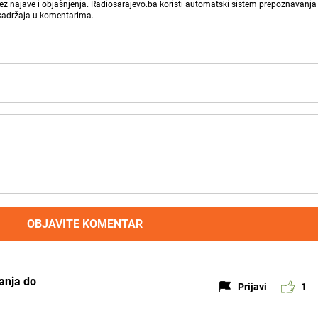
bez najave i objašnjenja. Radiosarajevo.ba koristi automatski sistem prepoznavanja 
 sadržaja u komentarima.
OBJAVITE KOMENTAR
canja do
Prijavi
1