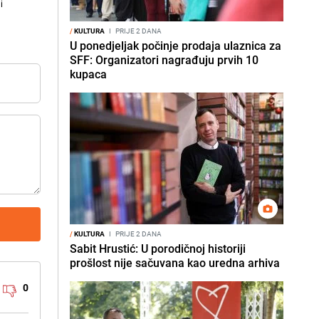
i
/
KULTURA
I
PRIJE 2 DANA
U ponedjeljak počinje prodaja ulaznica za
SFF: Organizatori nagrađuju prvih 10
kupaca
/
KULTURA
I
PRIJE 2 DANA
Sabit Hrustić: U porodičnoj historiji
prošlost nije sačuvana kao uredna arhiva
0