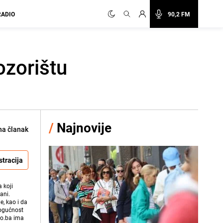
RADIO
90,2 FM
ozorištu
/
Najnovije
na članak
stracija
 koji
ani.
e, kao i da
mogućnost
vo.ba ima