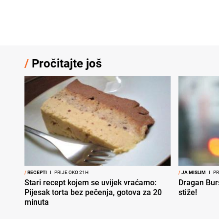
/
Pročitajte još
/
RECEPTI
I
PRIJE OKO 21H
/
JA MISLIM
I
PR
Stari recept kojem se uvijek vraćamo:
Dragan Bur
Pijesak torta bez pečenja, gotova za 20
stiže!
minuta