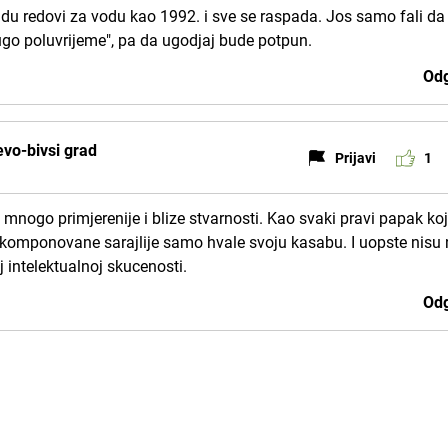
adu redovi za vodu kao 1992. i sve se raspada. Jos samo fali da
drugo poluvrijeme", pa da ugodjaj bude potpun.
Odg
evo-bivsi grad
Prijavi
1
o mnogo primjerenije i blize stvarnosti. Kao svaki pravi papak koji
vokomponovane sarajlije samo hvale svoju kasabu. I uopste nisu 
j intelektualnoj skucenosti.
Odg