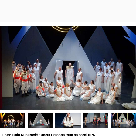
Foto: Halid Kuburović / Opera Čarobna frula na sceni NPS