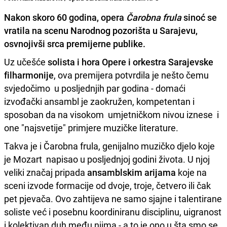
Nakon skoro 60 godina, opera
Čarobna frula
sinoć se
vratila na scenu Narodnog pozorišta u Sarajevu,
osvnojivši srca premijerne publike.
Uz učešće
solista i hora Opere i orkestra Sarajevske
filharmonije
, ova premijera potvrdila je nešto čemu
svjedočimo u posljednjih par godina - domaći
izvođački ansambl je zaokružen, kompetentan i
sposoban da na visokom umjetničkom nivou iznese i
one "najsvetije" primjere muzičke literature.
Takva je i Čarobna frula, genijalno muzičko djelo koje
je Mozart napisao u posljednjoj godini života. U njoj
veliki značaj pripada
ansamblskim arijama
koje na
sceni izvode formacije od dvoje, troje, četvero ili čak
pet pjevača. Ovo zahtijeva ne samo sjajne i talentirane
soliste već i posebnu koordiniranu disciplinu, uigranost
i kolektivan duh među njima - a to je ono u šta smo se