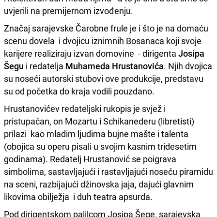
uvjerili na premijernom izvođenju.
Značaj sarajevske Čarobne frule je i što je na domaću
scenu dovela i dvojicu iznimnih Bosanaca koji svoje
karijere realiziraju izvan domovine - dirigenta
Josipa
Šegu
i redatelja
Muhameda Hrustanovića
. Njih dvojica
su noseći autorski stubovi ove produkcije, predstavu
su od početka do kraja vodili pouzdano.
Hrustanovićev redateljski rukopis je svjež i
pristupačan, on Mozartu i Schikanederu (libretisti)
prilazi kao mladim ljudima bujne mašte i talenta
(obojica su operu pisali u svojim kasnim tridesetim
godinama). Redatelj Hrustanović se poigrava
simbolima, sastavljajući i rastavljajući noseću piramidu
na sceni, razbijajući džinovska jaja, dajući glavnim
likovima obilježja i duh teatra apsurda.
Pod dirigentskom palilcom Josipa Šege, sarajevska