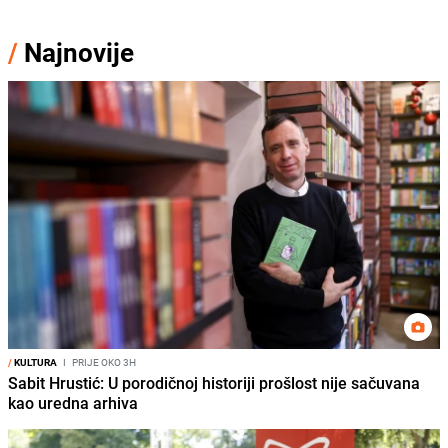
/
Najnovije
/
KULTURA
I
PRIJE OKO 3H
Sabit Hrustić: U porodičnoj historiji prošlost nije sačuvana
kao uredna arhiva