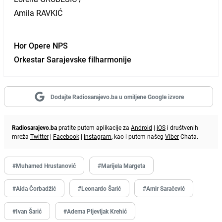
Amila RAVKIĆ
Hor Opere NPS
Orkestar Sarajevske filharmonije
Dodajte Radiosarajevo.ba u omiljene Google izvore
Radiosarajevo.ba
pratite putem aplikacije za
Android
|
iOS
i društvenih
mreža
Twitter
|
Facebook
|
Instagram
, kao i putem našeg
Viber
Chata.
#Muhamed Hrustanović
#Marijela Margeta
#Aida Čorbadžić
#Leonardo Šarić
#Amir Saračević
#Ivan Šarić
#Adema Pljevljak Krehić