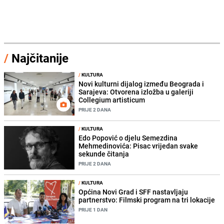
/
Najčitanije
/
KULTURA
Novi kulturni dijalog između Beograda i
Sarajeva: Otvorena izložba u galeriji
Collegium artisticum
PRIJE 2 DANA
/
KULTURA
Edo Popović o djelu Semezdina
Mehmedinovića: Pisac vrijedan svake
sekunde čitanja
PRIJE 2 DANA
/
KULTURA
Općina Novi Grad i SFF nastavljaju
partnerstvo: Filmski program na tri lokacije
PRIJE 1 DAN