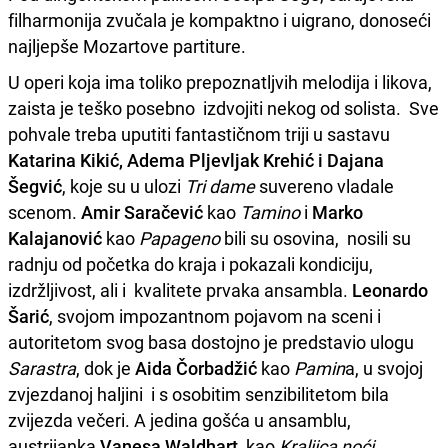
filharmonija zvučala je kompaktno i uigrano, donoseći
najljepše Mozartove partiture.
U operi koja ima toliko prepoznatljvih melodija i likova,
zaista je teško posebno izdvojiti nekog od solista. Sve
pohvale treba uputiti fantastičnom triji u sastavu
Katarina Kikić, Adema Pljevljak Krehić i Dajana
Šegvić
, koje su u ulozi
Tri dame
suvereno vladale
scenom.
Amir Saračević
kao
Tamino
i
Marko
Kalajanović
kao
Papageno
bili su osovina, nosili su
radnju od početka do kraja i pokazali kondiciju,
izdržljivost, ali i kvalitete prvaka ansambla.
Leonardo
Šarić
, svojom impozantnom pojavom na sceni i
autoritetom svog basa dostojno je predstavio ulogu
Sarastra
, dok je
Aida Čorbadžić
kao
Pamin
a, u svojoj
zvjezdanoj haljini i s osobitim senzibilitetom bila
zvijezda večeri. A jedina gošća u ansamblu,
austrijanka
Vanesa Waldhart
, kao
Kraljica noći
,