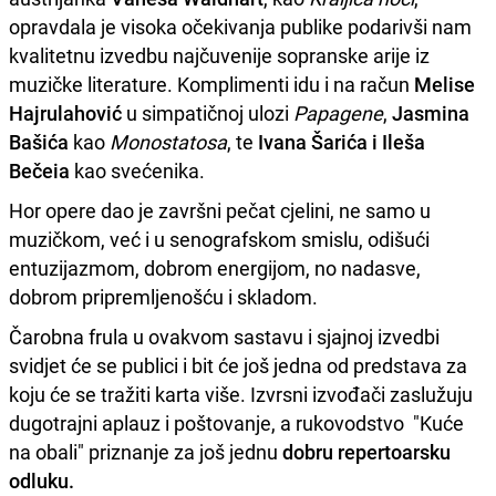
opravdala je visoka očekivanja publike podarivši nam
kvalitetnu izvedbu najčuvenije sopranske arije iz
muzičke literature. Komplimenti idu i na račun
Melise
Hajrulahović
u simpatičnoj ulozi
Papagene
,
Jasmina
Bašića
kao
Monostatosa
, te
Ivana Šarića i Ileša
Bečeia
kao svećenika.
Hor opere dao je završni pečat cjelini, ne samo u
muzičkom, već i u senografskom smislu, odišući
entuzijazmom, dobrom energijom, no nadasve,
dobrom pripremljenošću i skladom.
Čarobna frula u ovakvom sastavu i sjajnoj izvedbi
svidjet će se publici i bit će još jedna od predstava za
koju će se tražiti karta više. Izvrsni izvođači zaslužuju
dugotrajni aplauz i poštovanje, a rukovodstvo "Kuće
na obali" priznanje za još jednu
dobru repertoarsku
odluku.