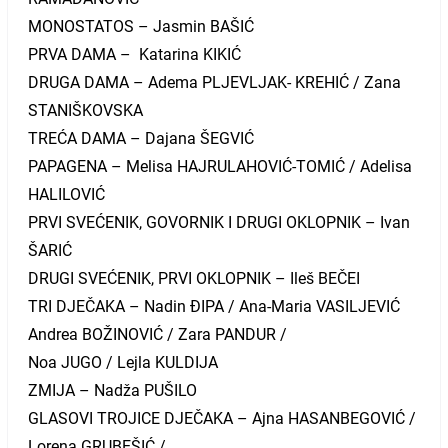
MONOSTATOS – Jasmin BAŠIĆ
PRVA DAMA – Katarina KIKIĆ
DRUGA DAMA – Adema PLJEVLJAK- KREHIĆ / Zana
STANIŠKOVSKA
TREĆA DAMA – Dajana ŠEGVIĆ
PAPAGENA – Melisa HAJRULAHOVIĆ-TOMIĆ / Adelisa
HALILOVIĆ
PRVI SVEĆENIK, GOVORNIK I DRUGI OKLOPNIK – Ivan
ŠARIĆ
DRUGI SVEĆENIK, PRVI OKLOPNIK – Ileš BEČEI
TRI DJEČAKA – Nadin ĐIPA / Ana-Maria VASILJEVIĆ
Andrea BOŽINOVIĆ / Zara PANDUR /
Noa JUGO / Lejla KULDIJA
ZMIJA – Nadža PUŠILO
GLASOVI TROJICE DJEČAKA – Ajna HASANBEGOVIĆ /
Lorena GRUBEŠIĆ /