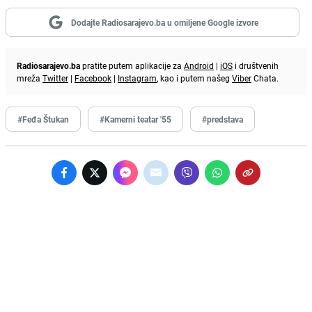
Dodajte Radiosarajevo.ba u omiljene Google izvore
Radiosarajevo.ba
pratite putem aplikacije za
Android
|
iOS
i društvenih
mreža
Twitter
|
Facebook
|
Instagram
, kao i putem našeg
Viber
Chata.
#Feđa Štukan
#Kamerni teatar '55
#predstava