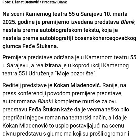
Foto: Dženat Dreković / Predstav Blank
Na sceni Kamernog teatra 55 u Sarajevu 10. marta
2025. godine je premijerno izvedena predstava
Blank
,
nastala prema autobiografskom tekstu, koja je
nastala prema autobiografiji bosanskohercegovačkog
glumca Feđe Štukana.
Premijera predstave održana je u Kamernom teatru 55
u Sarajevu, a realizirana je u koprodukciji Kamernog
teatra 55 i Udruženja "Moje pozorište".
Reditelj predstave je
Kokan Mladenović.
Ranije, na
press konferenciji povodom premijere predstave,
autor romana
Blank
i kompletne muzike za ovu
predstavu
Feđa Štukan
kaže da je veoma teško bilo
prepričati njegov roman na teatarski način, ali da je
Kokan Mladenović to uspio postavljajući na scenu
divnu predstavu s glumcima koji su prošli ogroman i