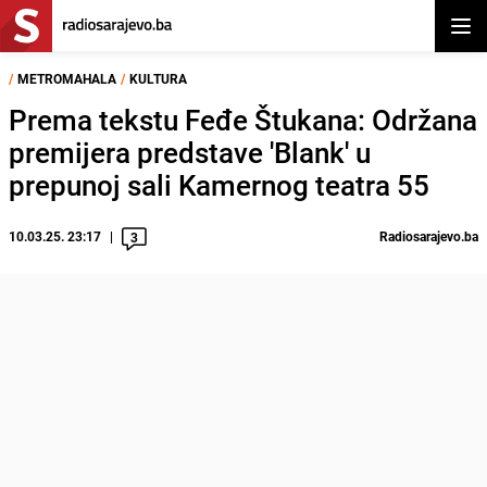
Otvor
/
METROMAHALA
/
KULTURA
Prema tekstu Feđe Štukana: Održana
premijera predstave 'Blank' u
prepunoj sali Kamernog teatra 55
10.03.25. 23:17
Radiosarajevo.ba
3