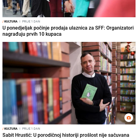
/
KULTURA
I
PRIJE 1 DAN
U ponedjeljak počinje prodaja ulaznica za SFF: Organizatori
nagrađuju prvih 10 kupaca
/
KULTURA
I
PRIJE 1 DAN
Sabit Hrustić: U porodičnoj historiji prošlost nije sačuvana