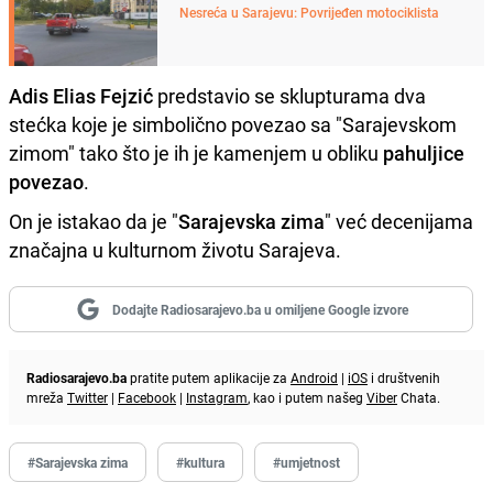
Nesreća u Sarajevu: Povrijeđen motociklista
Adis Elias Fejzić
predstavio se sklupturama dva
stećka koje je simbolično povezao sa "Sarajevskom
zimom" tako što je ih je kamenjem u obliku
pahuljice
povezao
.
On je istakao da je "
Sarajevska zima
" već decenijama
značajna u kulturnom životu Sarajeva.
Dodajte Radiosarajevo.ba u omiljene Google izvore
Radiosarajevo.ba
pratite putem aplikacije za
Android
|
iOS
i društvenih
mreža
Twitter
|
Facebook
|
Instagram
, kao i putem našeg
Viber
Chata.
#Sarajevska zima
#kultura
#umjetnost