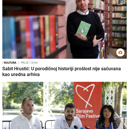
/
KULTURA
I
PRIJE 1 DAN
Sabit Hrustić: U porodičnoj historiji prošlost nije sačuvana
kao uredna arhiva