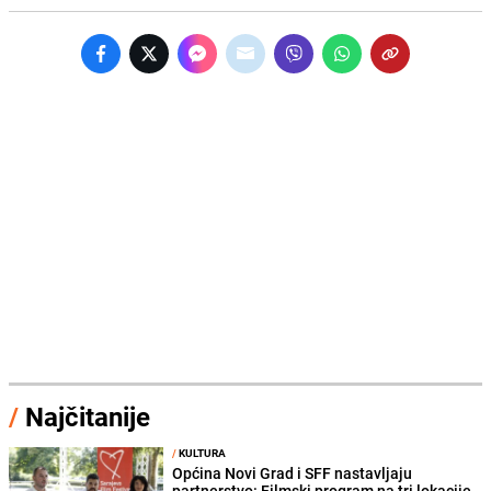
/
Najčitanije
/
KULTURA
Općina Novi Grad i SFF nastavljaju
partnerstvo: Filmski program na tri lokacije