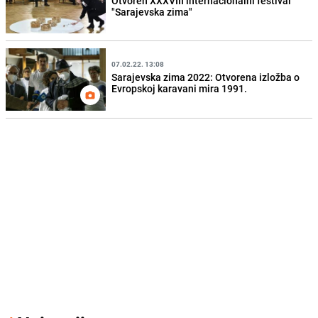
Otvoren XXXVIII internacionalni festival
"Sarajevska zima"
07.02.22. 13:08
Sarajevska zima 2022: Otvorena izložba o
Evropskoj karavani mira 1991.