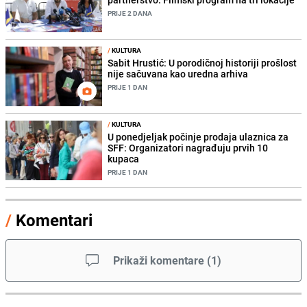
PRIJE 2 DANA
/
KULTURA
Sabit Hrustić: U porodičnoj historiji prošlost
nije sačuvana kao uredna arhiva
PRIJE 1 DAN
/
KULTURA
U ponedjeljak počinje prodaja ulaznica za
SFF: Organizatori nagrađuju prvih 10
kupaca
PRIJE 1 DAN
/
Komentari
Prikaži komentare
(
1
)