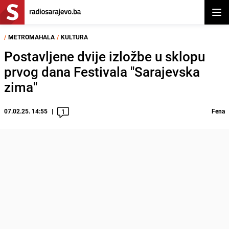
Otvor
/
METROMAHALA
/
KULTURA
Postavljene dvije izložbe u sklopu
prvog dana Festivala "Sarajevska
zima"
07.02.25. 14:55
Fena
1