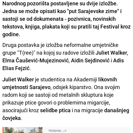
Narodnog pozorišta postavljene su dvije izložbe.
Jedna se može opisati kao "put Sarajevske zime" i
sastoji se od dokumenata - pozivnica, novinskih
tekstova, knjiga, plakata koji su pratili taj Festival kroz
godine.
Druga postavka je izložba neformalne umjetničke
grupe "T(ree)" na kojoj su radove izložili
Juliet Walker
,
Elma Čaušević-Mujezinović
,
Aidin Sejdinović
i
Adis
Elias Fejzić
.
Juliet Walker
je studentica na Akademiji
likovnih
umjetnosti Sarajevo
, odsjek kiparstvo. Ona svojim
radom koji se sastoji od metalnih skluptura koje
prikazuje ptice govori o problemima migarcije,
asocirajući kroz
selidbe ptica
i na migracije
današnjeg
čovjeka
.
TRENDING