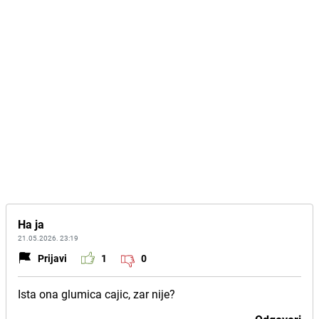
Ha ja
21.05.2026. 23:19
Prijavi
1
0
Ista ona glumica cajic, zar nije?