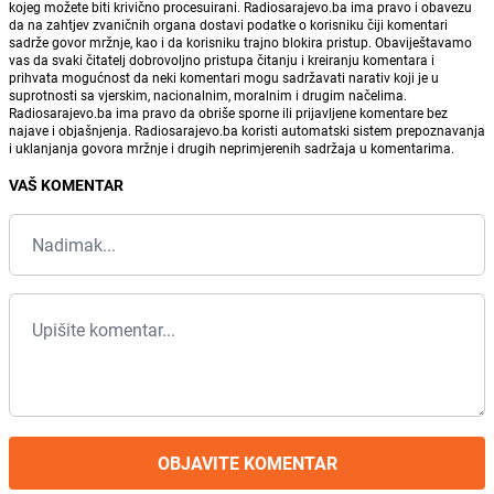
kojeg možete biti krivično procesuirani. Radiosarajevo.ba ima pravo i obavezu
da na zahtjev zvaničnih organa dostavi podatke o korisniku čiji komentari
sadrže govor mržnje, kao i da korisniku trajno blokira pristup. Obaviještavamo
vas da svaki čitatelj dobrovoljno pristupa čitanju i kreiranju komentara i
prihvata mogućnost da neki komentari mogu sadržavati narativ koji je u
suprotnosti sa vjerskim, nacionalnim, moralnim i drugim načelima.
Radiosarajevo.ba ima pravo da obriše sporne ili prijavljene komentare bez
najave i objašnjenja. Radiosarajevo.ba koristi automatski sistem prepoznavanja
i uklanjanja govora mržnje i drugih neprimjerenih sadržaja u komentarima.
VAŠ KOMENTAR
OBJAVITE KOMENTAR