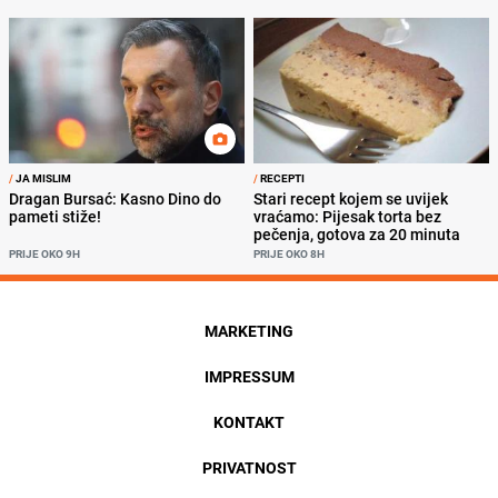
/
JA MISLIM
/
RECEPTI
Dragan Bursać: Kasno Dino do
Stari recept kojem se uvijek
pameti stiže!
vraćamo: Pijesak torta bez
pečenja, gotova za 20 minuta
PRIJE OKO 9H
PRIJE OKO 8H
MARKETING
IMPRESSUM
KONTAKT
PRIVATNOST