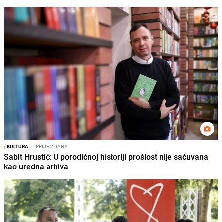
/
KULTURA
I
PRIJE 2 DANA
Sabit Hrustić: U porodičnoj historiji prošlost nije sačuvana
kao uredna arhiva