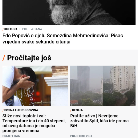
/
KULTURA
I
PRIJE 4 DANA
Edo Popović o djelu Semezdina Mehmedinovića: Pisac
vrijedan svake sekunde čitanja
/
Pročitajte još
/
BOSNA I HERCEGOVINA
/
REGIJA
Stiže novi toplotni val:
Pratite uživo | Nevrijeme
Temperature idu i do 40 stepeni,
zahvatilo Split, kiša ide prema
od ovog datuma je moguća
BiH
promjena vremena
PRIJE 1 DAN
PRIJE OKO 23H