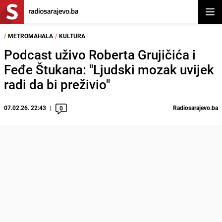
Otvor
/
METROMAHALA
/
KULTURA
Podcast uživo Roberta Grujičića i
Feđe Štukana: "Ljudski mozak uvijek
radi da bi preživio"
07.02.26. 22:43
Radiosarajevo.ba
0