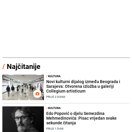
/
Najčitanije
/
KULTURA
Novi kulturni dijalog između Beograda i
Sarajeva: Otvorena izložba u galeriji
Collegium artisticum
PRIJE 2 DANA
/
KULTURA
Edo Popović o djelu Semezdina
Mehmedinovića: Pisac vrijedan svake
sekunde čitanja
PRIJE 1 DAN