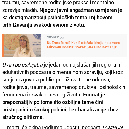
traumu, savremene roditeljske prakse i mentalno
zdravlje mladih.
Njegov javni angažman usmjeren je
ka destigmatizaciji psiholoških tema i njihovom
približavanju svakodnevnom životu
.
TRENDING
Dr. Erma Ramić-Kunić održala lekciju notornom
Miloradu Dodiku: "Pokazujete silno neznanje"
Dva i po psihijatra
je jedan od najslušanijih regionalnih
edukativnih podcasta o mentalnom zdravlju, koji kroz
serije razgovora publici približava teme odnosa,
roditeljstva, traume, savremenog društva i psiholoških
fenomena iz svakodnevnog života.
Format je
prepoznatljiv po tome što ozbiljne teme čini
pristupačnim širokoj publici, bez banalizacije i bez
stručnog elitizma
.
U martu će ekipa Podiuma ugostiti podcast
TAMPON