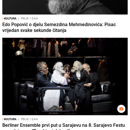
/
KULTURA
I
PRIJE 1 DAN
Edo Popović o djelu Semezdina Mehmedinovića: Pisac
vrijedan svake sekunde čitanja
/
KULTURA
I
PRIJE 1 DAN
Berliner Ensemble prvi put u Sarajevu na 8. Sarajevo Festu