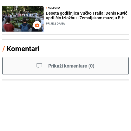
/
KULTURA
Deseta godišnjica Vučko Traila: Denis Ruvić
upriličio izložbu u Zemaljskom muzeju BiH
PRIJE 2 DANA
/
Komentari
Prikaži komentare
(
0
)