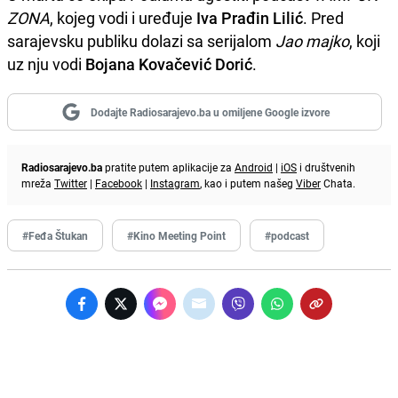
ZONA
, kojeg vodi i uređuje
Iva Prađin Lilić
. Pred
sarajevsku publiku dolazi sa serijalom
Jao majko
, koji
uz nju vodi
Bojana Kovačević Dorić
.
Dodajte Radiosarajevo.ba u omiljene Google izvore
Radiosarajevo.ba
pratite putem aplikacije za
Android
|
iOS
i društvenih
mreža
Twitter
|
Facebook
|
Instagram
, kao i putem našeg
Viber
Chata.
#Feđa Štukan
#Kino Meeting Point
#podcast