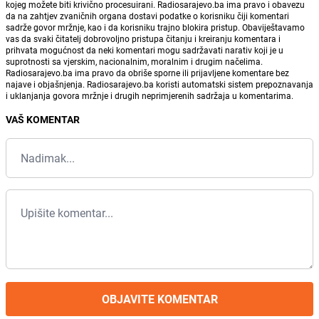
kojeg možete biti krivično procesuirani. Radiosarajevo.ba ima pravo i obavezu
da na zahtjev zvaničnih organa dostavi podatke o korisniku čiji komentari
sadrže govor mržnje, kao i da korisniku trajno blokira pristup. Obaviještavamo
vas da svaki čitatelj dobrovoljno pristupa čitanju i kreiranju komentara i
prihvata mogućnost da neki komentari mogu sadržavati narativ koji je u
suprotnosti sa vjerskim, nacionalnim, moralnim i drugim načelima.
Radiosarajevo.ba ima pravo da obriše sporne ili prijavljene komentare bez
najave i objašnjenja. Radiosarajevo.ba koristi automatski sistem prepoznavanja
i uklanjanja govora mržnje i drugih neprimjerenih sadržaja u komentarima.
VAŠ KOMENTAR
OBJAVITE KOMENTAR