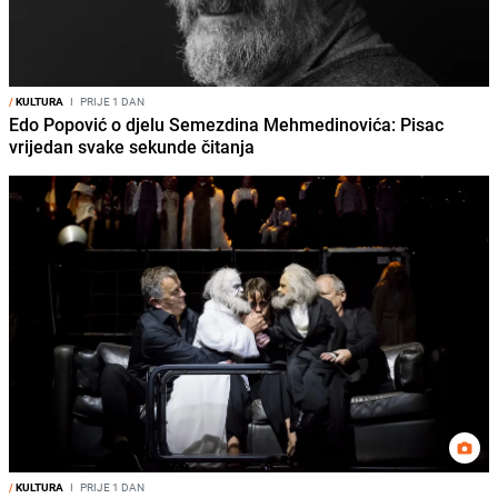
/
KULTURA
I
PRIJE 1 DAN
Edo Popović o djelu Semezdina Mehmedinovića: Pisac
vrijedan svake sekunde čitanja
/
KULTURA
I
PRIJE 1 DAN