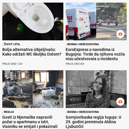
/
ŽIVOT I STIL
/
BOSNA I HERCEGOVINA
Bolja alternativa izbjeljivaču:
EuroExpress o navodima iz
Kako održati WC školjku čistom?
Bugojna: Tvrde da njihova vozila
nisu učestvovala u incidentu
PRIJE OKO 12H
PRIJE OKO 8H
/
REGIJA
/
BOSNA I HERCEGOVINA
Gosti iz Njemačke napravili
Gornjovrbaska regija tuguje: U
požar u apartmanu u Istri,
29. godini preminula Aldina
vlasniku se smijali i pokazivali
Ljubunčić