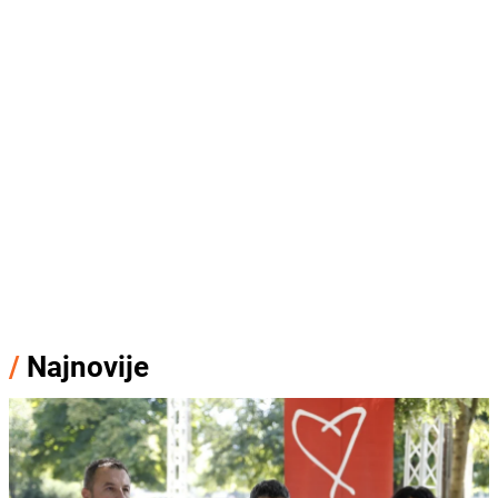
/
Najnovije