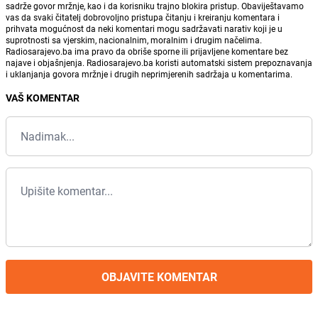
sadrže govor mržnje, kao i da korisniku trajno blokira pristup. Obaviještavamo
vas da svaki čitatelj dobrovoljno pristupa čitanju i kreiranju komentara i
prihvata mogućnost da neki komentari mogu sadržavati narativ koji je u
suprotnosti sa vjerskim, nacionalnim, moralnim i drugim načelima.
Radiosarajevo.ba ima pravo da obriše sporne ili prijavljene komentare bez
najave i objašnjenja. Radiosarajevo.ba koristi automatski sistem prepoznavanja
i uklanjanja govora mržnje i drugih neprimjerenih sadržaja u komentarima.
VAŠ KOMENTAR
OBJAVITE KOMENTAR