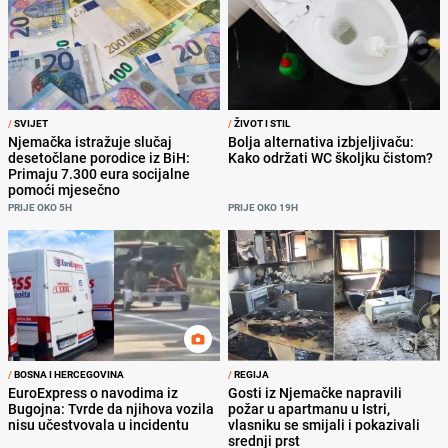
/
SVIJET
/
ŽIVOT I STIL
Njemačka istražuje slučaj
Bolja alternativa izbjeljivaču:
desetočlane porodice iz BiH:
Kako održati WC školjku čistom?
Primaju 7.300 eura socijalne
pomoći mjesečno
PRIJE OKO 5H
PRIJE OKO 19H
/
BOSNA I HERCEGOVINA
/
REGIJA
EuroExpress o navodima iz
Gosti iz Njemačke napravili
Bugojna: Tvrde da njihova vozila
požar u apartmanu u Istri,
nisu učestvovala u incidentu
vlasniku se smijali i pokazivali
srednji prst