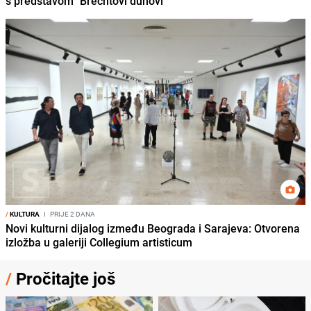
s predstavom "Brechtovi duhovi"
/
KULTURA
I
PRIJE 2 DANA
Novi kulturni dijalog između Beograda i Sarajeva: Otvorena
izložba u galeriji Collegium artisticum
/
Pročitajte još