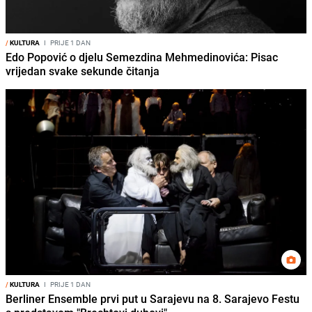
/
KULTURA
I
PRIJE 1 DAN
Edo Popović o djelu Semezdina Mehmedinovića: Pisac
vrijedan svake sekunde čitanja
/
KULTURA
I
PRIJE 1 DAN
Berliner Ensemble prvi put u Sarajevu na 8. Sarajevo Festu