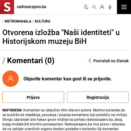
Otvor
/
METROMAHALA
/
KULTURA
Otvorena izložba "Naši identiteti" u
Historijskom muzeju BiH
/
Komentari (0)
Povratak na članak
Objavite komentar kao gost ili se prijavite.
Prijava
Registracija
NAPOMENA:
Komentari su isključivo lični stavovi autora. Molimo korisnike da
se suzdrže od vrijeđanja, psovanja i pisanja komentara koji podstiču na mržnju.
Strogo zabranjen bilo kakav govor mržnje na portalu radiosarajevo.ba, zbog
kojeg možete biti krivično procesuirani. Radiosarajevo.ba ima pravo i obavezu
da na zahtjev zvaničnih organa dostavi podatke o korisniku čiji komentari