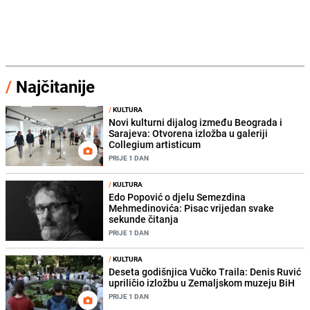
/
Najčitanije
/
KULTURA
Novi kulturni dijalog između Beograda i
Sarajeva: Otvorena izložba u galeriji
Collegium artisticum
PRIJE 1 DAN
/
KULTURA
Edo Popović o djelu Semezdina
Mehmedinovića: Pisac vrijedan svake
sekunde čitanja
PRIJE 1 DAN
/
KULTURA
Deseta godišnjica Vučko Traila: Denis Ruvić
upriličio izložbu u Zemaljskom muzeju BiH
PRIJE 1 DAN