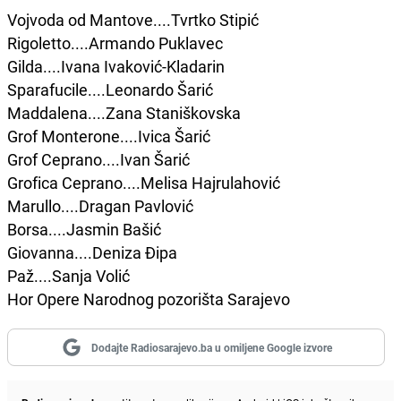
Vojvoda od Mantove....Tvrtko Stipić
Rigoletto....Armando Puklavec
Gilda....Ivana Ivaković-Kladarin
Sparafucile....Leonardo Šarić
Maddalena....Zana Staniškovska
Grof Monterone....Ivica Šarić
Grof Ceprano....Ivan Šarić
Grofica Ceprano....Melisa Hajrulahović
Marullo....Dragan Pavlović
Borsa....Jasmin Bašić
Giovanna....Deniza Đipa
Paž....Sanja Volić
Hor Opere Narodnog pozorišta Sarajevo
Dodajte Radiosarajevo.ba u omiljene Google izvore