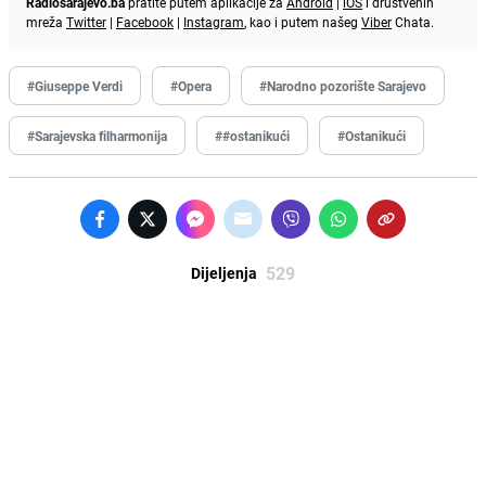
Radiosarajevo.ba
pratite putem aplikacije za
Android
|
iOS
i društvenih
mreža
Twitter
|
Facebook
|
Instagram
, kao i putem našeg
Viber
Chata.
#Giuseppe Verdi
#Opera
#Narodno pozorište Sarajevo
#Sarajevska filharmonija
##ostanikući
#Ostanikući
529
Dijeljenja