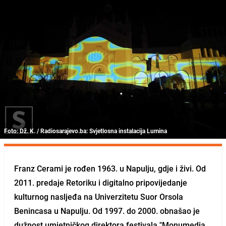
Foto: Dž. K. / Radiosarajevo.ba: Svjetlosna instalacija Lumina
Franz Cerami je rođen 1963. u Napulju, gdje i živi. Od
2011. predaje Retoriku i digitalno pripovijedanje
kulturnog nasljeđa na Univerzitetu Suor Orsola
Benincasa u Napulju. Od 1997. do 2000. obnašao je
dužnost umjetničkog direktora festivala "Monumedia