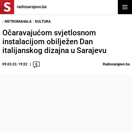
Otvor
/
METROMAHALA
/
KULTURA
Očaravajućom svjetlosnom
instalacijom obilježen Dan
italijanskog dizajna u Sarajevu
09.03.23. 19:22
Radiosarajevo.ba
0