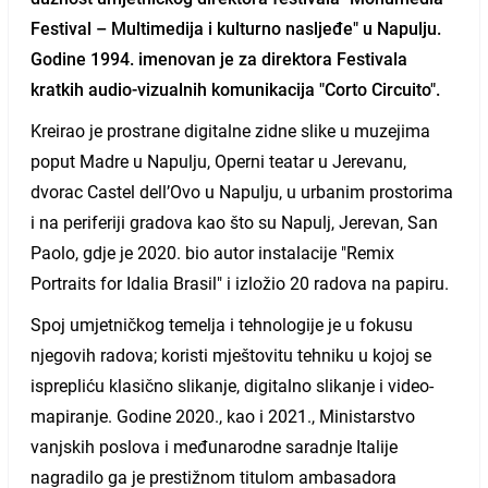
Festival – Multimedija i kulturno nasljeđe" u Napulju.
Godine 1994. imenovan je za direktora Festivala
kratkih audio-vizualnih komunikacija "Corto Circuito".
Kreirao je prostrane digitalne zidne slike u muzejima
poput Madre u Napulju, Operni teatar u Jerevanu,
dvorac Castel dell’Ovo u Napulju, u urbanim prostorima
i na periferiji gradova kao što su Napulj, Jerevan, San
Paolo, gdje je 2020. bio autor instalacije "Remix
Portraits for Idalia Brasil" i izložio 20 radova na papiru.
Spoj umjetničkog temelja i tehnologije je u fokusu
njegovih radova; koristi mještovitu tehniku u kojoj se
isprepliću klasično slikanje, digitalno slikanje i video-
mapiranje. Godine 2020., kao i 2021., Ministarstvo
vanjskih poslova i međunarodne saradnje Italije
nagradilo ga je prestižnom titulom ambasadora