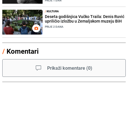
PRIJE 1 DAN
/
KULTURA
Deseta godišnjica Vučko Traila: Denis Ruvić
upriličio izložbu u Zemaljskom muzeju BiH
PRIJE 2 DANA
/
Komentari
Prikaži komentare
(
0
)