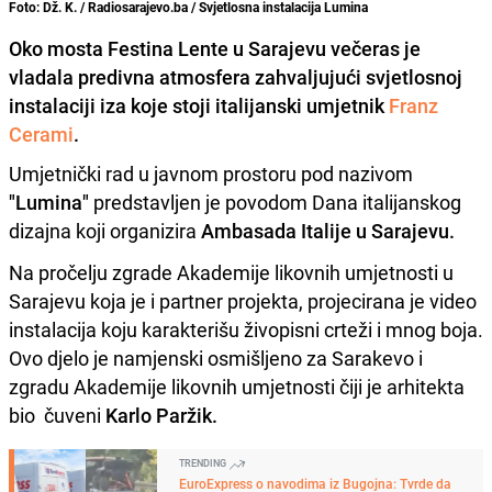
Foto: Dž. K. / Radiosarajevo.ba / Svjetlosna instalacija Lumina
Oko mosta Festina Lente u Sarajevu večeras je
vladala predivna atmosfera zahvaljujući svjetlosnoj
instalaciji iza koje stoji italijanski umjetnik
Franz
Cerami
.
Umjetnički rad u javnom prostoru pod nazivom
"Lumina"
predstavljen je povodom Dana italijanskog
dizajna koji organizira
Ambasada Italije u Sarajevu.
Na pročelju zgrade Akademije likovnih umjetnosti u
Sarajevu koja je i partner projekta, projecirana je video
instalacija koju karakterišu živopisni crteži i mnog boja.
Ovo djelo je namjenski osmišljeno za Sarakevo i
zgradu Akademije likovnih umjetnosti čiji je arhitekta
bio čuveni
Karlo Paržik.
TRENDING
EuroExpress o navodima iz Bugojna: Tvrde da