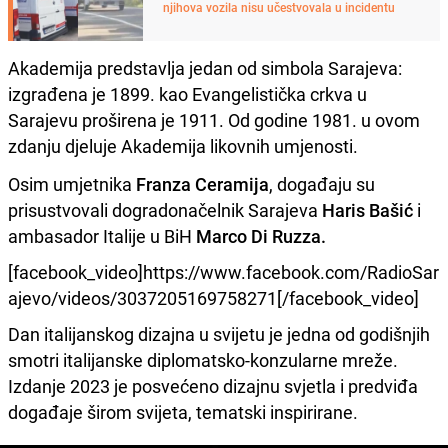
njihova vozila nisu učestvovala u incidentu
Akademija predstavlja jedan od simbola Sarajeva:
izgrađena je 1899. kao Evangelistička crkva u
Sarajevu proširena je 1911. Od godine 1981. u ovom
zdanju djeluje Akademija likovnih umjenosti.
Osim umjetnika
Franza Ceramija
, događaju su
prisustvovali dogradonačelnik Sarajeva
Haris Bašić
i
ambasador Italije u BiH
Marco Di Ruzza.
[facebook_video]https://www.facebook.com/RadioSar
ajevo/videos/3037205169758271[/facebook_video]
Dan italijanskog dizajna u svijetu je jedna od godišnjih
smotri italijanske diplomatsko-konzularne mreže.
Izdanje 2023 je posvećeno dizajnu svjetla i predviđa
događaje širom svijeta, tematski inspirirane.