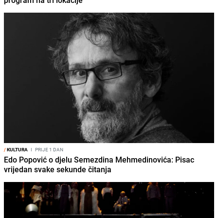
program na tri lokacije
/
KULTURA
I
PRIJE 1 DAN
Edo Popović o djelu Semezdina Mehmedinovića: Pisac
vrijedan svake sekunde čitanja