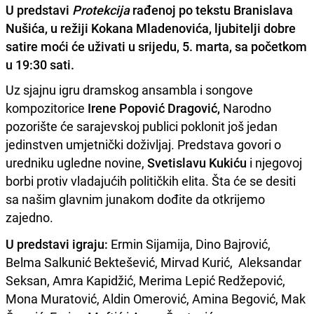
U predstavi
Protekcija
rađenoj po tekstu Branislava
Nušića, u režiji Kokana Mladenovića, ljubitelji dobre
satire moći će uživati u srijedu, 5. marta, sa početkom
u 19:30 sati.
Uz sjajnu igru dramskog ansambla i songove
kompozitorice
Irene Popović Dragović,
Narodno
pozorište će sarajevskoj publici poklonit još jedan
jedinstven umjetnički doživljaj. Predstava govori o
uredniku ugledne novine,
Svetislavu Kukiću
i njegovoj
borbi protiv vladajućih političkih elita. Šta će se desiti
sa našim glavnim junakom dođite da otkrijemo
zajedno.
U predstavi igraju:
Ermin Sijamija, Dino Bajrović,
Belma Salkunić Bektešević, Mirvad Kurić, Aleksandar
Seksan, Amra Kapidžić, Merima Lepić Redžepović,
Mona Muratović, Aldin Omerović, Amina Begović, Mak