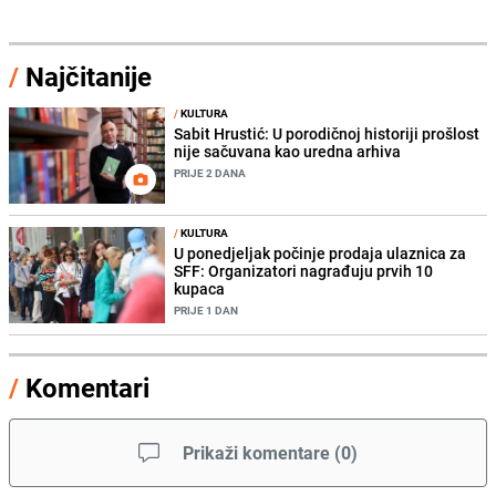
/
Najčitanije
/
KULTURA
Sabit Hrustić: U porodičnoj historiji prošlost
nije sačuvana kao uredna arhiva
PRIJE 2 DANA
/
KULTURA
U ponedjeljak počinje prodaja ulaznica za
SFF: Organizatori nagrađuju prvih 10
kupaca
PRIJE 1 DAN
/
Komentari
Prikaži komentare
(
0
)