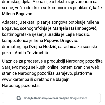
dramskog djela. A ona nije u tekstu izgovorenom sa
scene, već u ideji koja se komunicira s publikom", kaže
Milena Bogavac
.
Adaptaciju teksta i pisanje songova potpisuje Milena
Bogavac, scenografkinja je
Marijela Hašimbegović
,
kostimografska rješenja uradila je
Lejla Hodžić
,
kompozitorica je
Irena Popović
Dragović
,
dramaturginja
Džejna Hodžić
, saradnica za scenski
pokret
Amila Terzimehić
.
Ulaznice za predstave u produkciji Narodnog pozorišta
Sarajevo mogu se kupiti online, putem zvanične web
stranice Narodnog pozorišta Sarajevo, platforme
www.karter.ba ili direktno na blagajni
Narodnog pozorišta.
Dodajte Radiosarajevo.ba u omiljene Google izvore