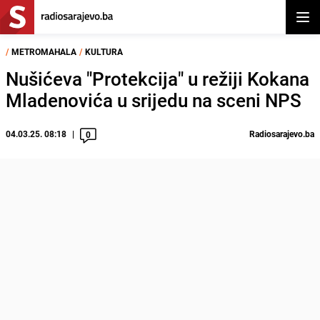
Otvor
/
METROMAHALA
/
KULTURA
Nušićeva "Protekcija" u režiji Kokana
Mladenovića u srijedu na sceni NPS
04.03.25. 08:18
Radiosarajevo.ba
0