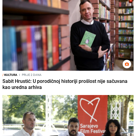
/
KULTURA
I
PRIJE 2 DANA
Sabit Hrustić: U porodičnoj historiji prošlost nije sačuvana
kao uredna arhiva