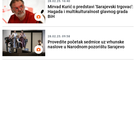
28.02.25. 16:40
Mirvad Kurić o predstavi 'Sarajevski trgovac':
Hagada i multikulturalnost glavnog grada
BiH
28.02.25. 09:58
Provedite početak sedmice uz vrhunske
naslove u Narodnom pozorištu Sarajevo