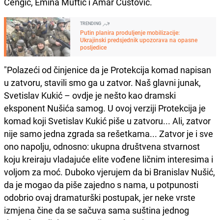
Čengić, Emina Muftić i Amar Čustović.
TRENDING
Putin planira produljenje mobilizacije:
Ukrajinski predsjednik upozorava na opasne
posljedice
"Polazeći od činjenice da je Protekcija komad napisan
u zatvoru, stavili smo ga u zatvor. Naš glavni junak,
Svetislav Kukić – ovdje je nešto kao dramski
eksponent Nušića samog. U ovoj verziji Protekcija je
komad koji Svetislav Kukić piše u zatvoru... Ali, zatvor
nije samo jedna zgrada sa rešetkama... Zatvor je i sve
ono napolju, odnosno: ukupna društvena stvarnost
koju kreiraju vladajuće elite vođene ličnim interesima i
voljom za moć. Duboko vjerujem da bi Branislav Nušić,
da je mogao da piše zajedno s nama, u potpunosti
odobrio ovaj dramaturški postupak, jer neke vrste
izmjena čine da se sačuva sama suština jednog