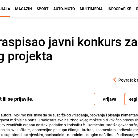
HALA
MAGAZIN
SPORT
AUTO-MOTO
MULTIMEDIA
INFOGRAFIKE
raspisao javni konkurs za
 projekta
Povratak 
li se prijavite.
Prijava
Regi
i autora. Molimo korisnike da se suzdrže od vrijeđanja, psovanja i pisanja komentara
govor mržnje na portalu radiosarajevo.ba, zbog kojeg možete biti krivično procesuir
ev zvaničnih organa dostavi podatke o korisniku čiji komentari sadrže govor mržnj
vas da svaki čitatelj dobrovoljno pristupa čitanju i kreiranju komentara i prihvata 
e u suprotnosti sa vjerskim, nacionalnim, moralnim i drugim načelima. Radiosaraje