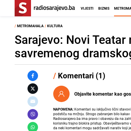
VIJESTI
BIZNIS
METROMA
/
METROMAHALA
/
KULTURA
Sarajevo: Novi Teatar 
savremenog dramskog
/
Komentari (1)
Objavite komentar kao gost i
NAPOMENA:
Komentari su isključivo lični stavov
podstiču na mržnju. Strogo zabranjen bilo kakav 
Radiosarajevo.ba ima pravo i obavezu da na zahtj
korisniku trajno blokira pristup. Obaviještavamo 
da neki komentari mogu sadržavati narativ koji j