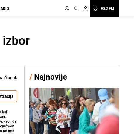
RADIO
90,2 FM
 izbor
/
Najnovije
na članak
stracija
 koji
ani.
e, kao i da
mogućnost
vo.ba ima