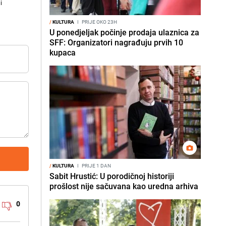
i
/
KULTURA
I
PRIJE OKO 23H
U ponedjeljak počinje prodaja ulaznica za
SFF: Organizatori nagrađuju prvih 10
kupaca
/
KULTURA
I
PRIJE 1 DAN
Sabit Hrustić: U porodičnoj historiji
prošlost nije sačuvana kao uredna arhiva
0