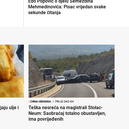
Edo Popović o djelu Semezdina
Mehmedinovića: Pisac vrijedan svake
sekunde čitanja
/
CRNA HRONIKA
I
PRIJE OKO 6H
aju ulje i
Teška nesreća na magistrali Stolac-
Neum: Saobraćaj totalno obustavljen,
ima povrijeđenih