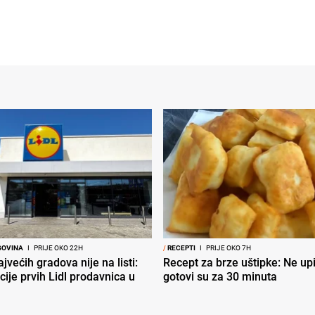
GOVINA
I
PRIJE OKO 22H
/
RECEPTI
I
PRIJE OKO 7H
jvećih gradova nije na listi:
Recept za brze uštipke: Ne upij
cije prvih Lidl prodavnica u
gotovi su za 30 minuta