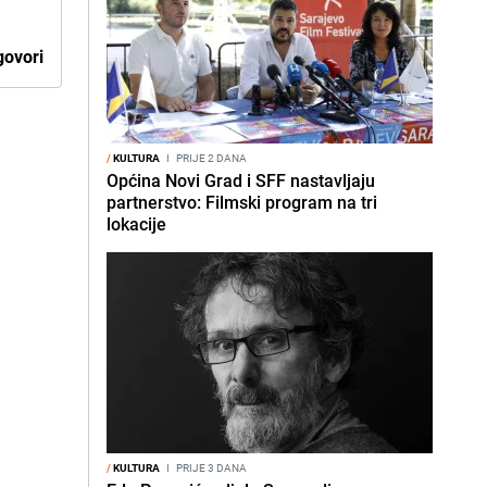
ovori
/
KULTURA
I
PRIJE 2 DANA
Općina Novi Grad i SFF nastavljaju
partnerstvo: Filmski program na tri
lokacije
/
KULTURA
I
PRIJE 3 DANA