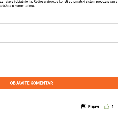
bez najave i objašnjenja. Radiosarajevo.ba koristi automatski sistem prepoznavanja 
 sadržaja u komentarima.
OBJAVITE KOMENTAR
Prijavi
1