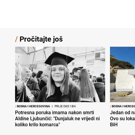
/
Pročitajte još
/
BOSNA I HERCEGOVINA
I
PRIJE OKO 18H
/
BOSNA I HERCE
Potresna poruka imama nakon smrti
Jedan od na
Aldine Ljubunčić: "Dunjaluk ne vrijedi ni
Ovo su loka
koliko krilo komarca"
BiH