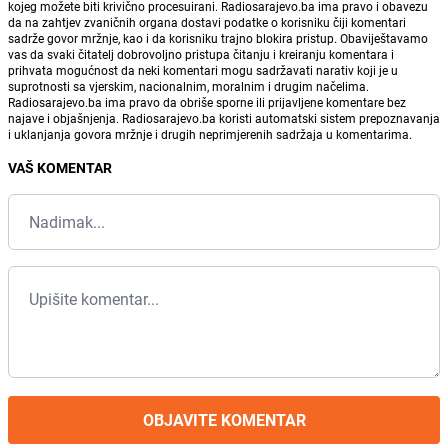
kojeg možete biti krivično procesuirani. Radiosarajevo.ba ima pravo i obavezu
da na zahtjev zvaničnih organa dostavi podatke o korisniku čiji komentari
sadrže govor mržnje, kao i da korisniku trajno blokira pristup. Obaviještavamo
vas da svaki čitatelj dobrovoljno pristupa čitanju i kreiranju komentara i
prihvata mogućnost da neki komentari mogu sadržavati narativ koji je u
suprotnosti sa vjerskim, nacionalnim, moralnim i drugim načelima.
Radiosarajevo.ba ima pravo da obriše sporne ili prijavljene komentare bez
najave i objašnjenja. Radiosarajevo.ba koristi automatski sistem prepoznavanja
i uklanjanja govora mržnje i drugih neprimjerenih sadržaja u komentarima.
VAŠ KOMENTAR
OBJAVITE KOMENTAR