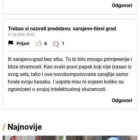
Odgovori
Trebao si nazvati predstavu: sarajevo-bivsi grad
01.06.2026. 22:22
Prijavi
6
1
Ili sarajevo-grad bez srba. To bi bilo mnogo primjerenije i
blize stvarnosti. Kao svaki pravi papak koji nije izasao iz
svog sela, tako i ove novokomponovane sarajlije samo
hvale svoju kasabu. I uopste nisu ni svjesni koliko su
ograniceni u svojoj intelektualnoj skucenosti.
Odgovori
/
Najnovije