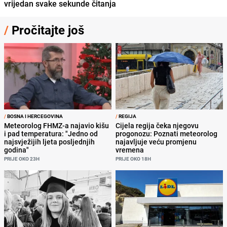
vrijedan svake sekunde čitanja
/
Pročitajte još
/
BOSNA I HERCEGOVINA
/
REGIJA
Meteorolog FHMZ-a najavio kišu
Cijela regija čeka njegovu
i pad temperatura: "Jedno od
progonozu: Poznati meteorolog
najsvježijih ljeta posljednjih
najavljuje veću promjenu
godina"
vremena
PRIJE OKO 23H
PRIJE OKO 18H