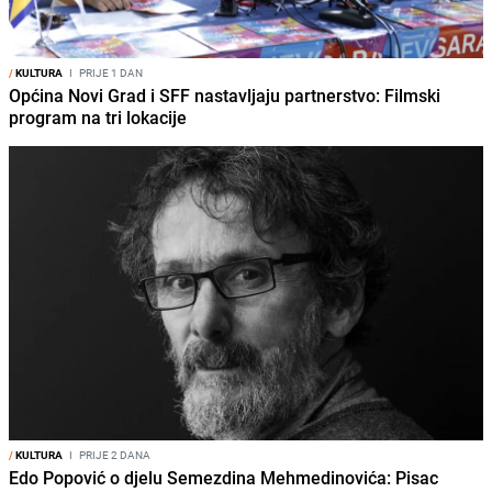
/
KULTURA
I
PRIJE 1 DAN
Općina Novi Grad i SFF nastavljaju partnerstvo: Filmski
program na tri lokacije
/
KULTURA
I
PRIJE 2 DANA
Edo Popović o djelu Semezdina Mehmedinovića: Pisac