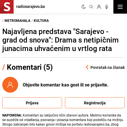
Otvor
/
METROMAHALA
/
KULTURA
Najavljena predstava "Sarajevo -
grad od snova": Drama s netipičnim
junacima uhvaćenim u vrtlog rata
/
Komentari (5)
Povratak na članak
Objavite komentar kao gost ili se prijavite.
Prijava
Registracija
NAPOMENA:
Komentari su isključivo lični stavovi autora. Molimo korisnike da
se suzdrže od vrijeđanja, psovanja i pisanja komentara koji podstiču na mržnju.
Strogo zabranjen bilo kakav govor mržnje na portalu radiosarajevo.ba, zbog