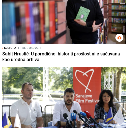
/
KULTURA
I
PRIJE OKO 22H
Sabit Hrustić: U porodičnoj historiji prošlost nije sačuvana
kao uredna arhiva