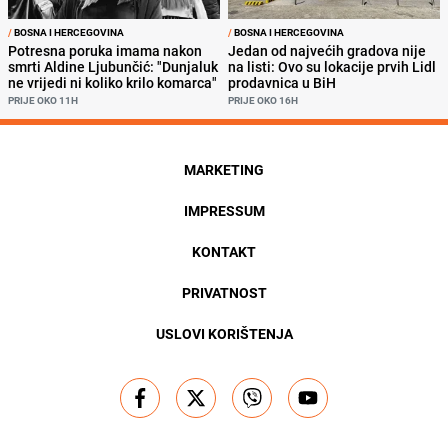
/
BOSNA I HERCEGOVINA
/
BOSNA I HERCEGOVINA
Potresna poruka imama nakon
Jedan od najvećih gradova nije
smrti Aldine Ljubunčić: "Dunjaluk
na listi: Ovo su lokacije prvih Lidl
ne vrijedi ni koliko krilo komarca"
prodavnica u BiH
PRIJE OKO 11H
PRIJE OKO 16H
MARKETING
IMPRESSUM
KONTAKT
PRIVATNOST
USLOVI KORIŠTENJA