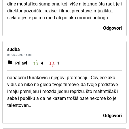
dine mustafica šampiona, koji više nije znao šta radi. jeli
direktor pozorišta, reziser filma, predstave, mjuzikla..
sjekira jeste pala u med ali polako momci pobogu ..
Odgovori
sudba
01.06.2026. 15:08
Prijavi
4
1
napaćeni Duraković i njegovi promasaji.. Čovjeće ako
vidiš da niko ne gleda tvoje filmove, da tvoje predstave
imaju premijeru i mozda jednu reprizu, što maltretišaš i
sebe i publiku a da ne kazem trošiš pare nekome ko je
talentovan..
Odgovori