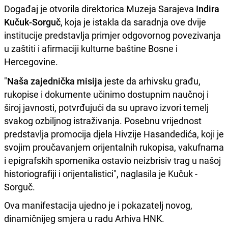
Događaj je otvorila direktorica Muzeja Sarajeva
Indira
Kučuk-Sorguč
, koja je istakla da saradnja ove dvije
institucije predstavlja primjer odgovornog povezivanja
u zaštiti i afirmaciji kulturne baštine Bosne i
Hercegovine.
"
Naša zajednička misija
jeste da arhivsku građu,
rukopise i dokumente učinimo dostupnim naučnoj i
široj javnosti, potvrđujući da su upravo izvori temelj
svakog ozbiljnog istraživanja. Posebnu vrijednost
predstavlja promocija djela Hivzije Hasandedića, koji je
svojim proučavanjem orijentalnih rukopisa, vakufnama
i epigrafskih spomenika ostavio neizbrisiv trag u našoj
historiografiji i orijentalistici", naglasila je Kučuk -
Sorguč.
Ova manifestacija ujedno je i pokazatelj novog,
dinamičnijeg smjera u radu Arhiva HNK.