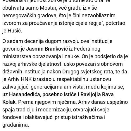
Posebna vrijednost zbirke je u tome što ona ne
obuhvata samo Mostar, već građu iz više
hercegovačkih gradova, što je čini nezaobilaznim
izvorom za proučavanje istorije cijele regije", potcrtao
je Husić.
O sedam decenija dugom razvoju ove institucije
govorio je
Jasmin Branković
iz Federalnog
ministarstva obrazovanja i nauke. On je podsjetio da je
razvoj arhivske djelatnosti usko povezan s obnovom
državnih institucija nakon Drugog svjetskog rata, te da
je Arhiv HNK izrastao u respektabilnu ustanovu
zahvaljujući generacijama arhivista, među kojima se,
uz Hasandedića, posebno ističe i Ravijojla Rava
Kolak
. Prema njegovim riječima, Arhiv danas uspješno
spaja tradiciju i modernizaciju, otvarajući svoje
fondove i olakšavajući pristup istraživačima i
građanima.