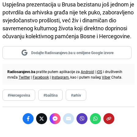
Uspješna prezentacija u Brusa bezistanu još jednom je
potvrdila da arhivska građa nije tek puko, zaboravljeno
svjedočanstvo prošlosti, već živ i dinamičan dio
savremenog kulturnog života koji direktno doprinosi
očuvanju kolektivnog pamćenja Bosne i Hercegovine.
Dodajte Radiosarajevo.ba u omiljene Google izvore
Radiosarajevo.ba
pratite putem aplikacije za
Android
|
iOS
i društvenih
mreža
Twitter
|
Facebook
|
Instagram
, kao i putem našeg
Viber
Chata.
#Hercegovina
#baština
#arhiv