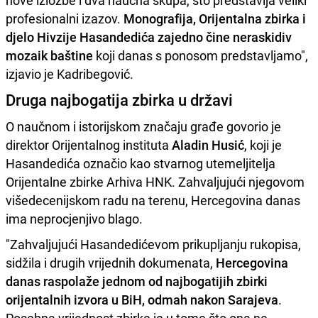
nove izložbe i dva naučna skupa, što predstavlja veliki
profesionalni izazov.
Monografija, Orijentalna zbirka i
djelo Hivzije Hasandedića zajedno čine neraskidiv
mozaik baštine
koji danas s ponosom predstavljamo",
izjavio je Kadribegović.
Druga najbogatija zbirka u državi
O naučnom i istorijskom značaju građe govorio je
direktor Orijentalnog instituta
Aladin Husić
, koji je
Hasandedića označio kao stvarnog utemeljitelja
Orijentalne zbirke Arhiva HNK. Zahvaljujući njegovom
višedecenijskom radu na terenu, Hercegovina danas
ima neprocjenjivo blago.
"Zahvaljujući Hasandedićevom prikupljanju rukopisa,
sidžila i drugih vrijednih dokumenata,
Hercegovina
danas raspolaže jednom od najbogatijih zbirki
orijentalnih izvora u BiH, odmah nakon Sarajeva
.