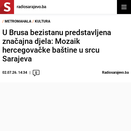
Otvor
/
METROMAHALA
/
KULTURA
U Brusa bezistanu predstavljena
značajna djela: Mozaik
hercegovačke baštine u srcu
Sarajeva
02.07.26. 14:34
Radiosarajevo.ba
0