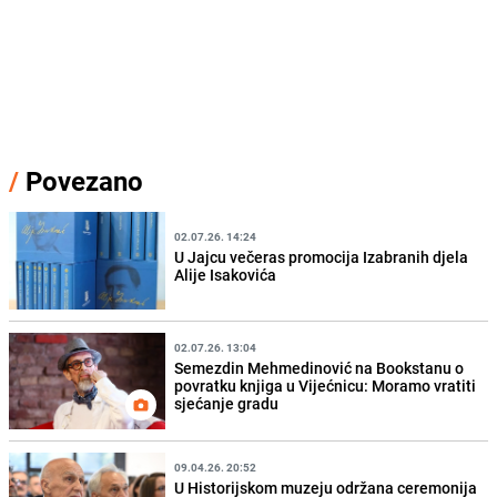
/
Povezano
02.07.26. 14:24
U Jajcu večeras promocija Izabranih djela
Alije Isakovića
02.07.26. 13:04
Semezdin Mehmedinović na Bookstanu o
povratku knjiga u Vijećnicu: Moramo vratiti
sjećanje gradu
09.04.26. 20:52
U Historijskom muzeju održana ceremonija