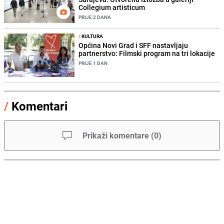
Collegium artisticum
PRIJE 2 DANA
/
KULTURA
Općina Novi Grad i SFF nastavljaju
partnerstvo: Filmski program na tri lokacije
PRIJE 1 DAN
/
Komentari
Prikaži komentare
(
0
)