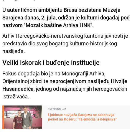
U autentičnom ambijentu Brusa bezistana Muzeja
Sarajeva danas, 2. jula, održan je kulturni događaj pod
nazivom "Mozaik baštine Arhiva HNK".
Arhiv Hercegovačko-neretvanskog kantona javnosti je
predstavio dio svog bogatog kulturno-historijskog
naslijeđa.
Veliki iskorak i buđenje institucije
Fokus događaja bio je na Monografiji Arhiva,
Orijentalnoj zbirci te
neprocjenjivom naslijeđu Hivzije
Hasandedića
, jednog od najznačajnijih hercegovačkih
istraživača.
TRENDING
Ljubimac navijača Sarajeva ne zaboravlja
period na Koševu: "Ta emocija je neopisiva"