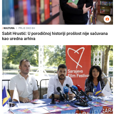
/
KULTURA
I
PRIJE OKO 8H
Sabit Hrustić: U porodičnoj historiji prošlost nije sačuvana
kao uredna arhiva