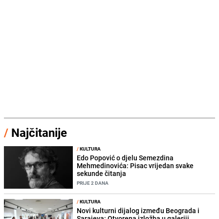
/
Najčitanije
/
KULTURA
Edo Popović o djelu Semezdina
Mehmedinovića: Pisac vrijedan svake
sekunde čitanja
PRIJE 2 DANA
/
KULTURA
Novi kulturni dijalog između Beograda i
Sarajeva: Otvorena izložba u galeriji