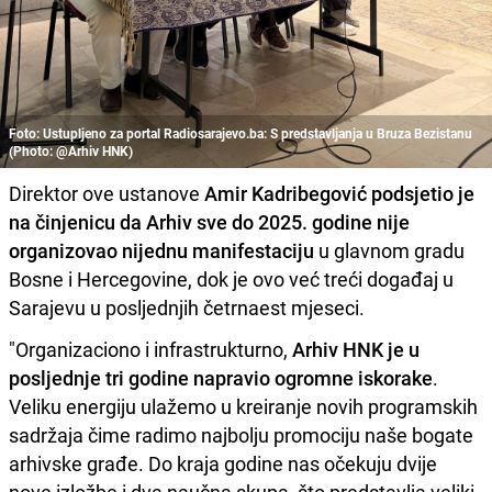
Foto: Ustupljeno za portal Radiosarajevo.ba: S predstavljanja u Bruza Bezistanu
(Photo: @Arhiv HNK)
Direktor ove ustanove
Amir Kadribegović podsjetio je
na činjenicu da Arhiv sve do 2025. godine nije
organizovao nijednu manifestaciju
u glavnom gradu
Bosne i Hercegovine, dok je ovo već treći događaj u
Sarajevu u posljednjih četrnaest mjeseci.
"Organizaciono i infrastrukturno,
Arhiv HNK je u
posljednje tri godine napravio ogromne iskorake
.
Veliku energiju ulažemo u kreiranje novih programskih
sadržaja čime radimo najbolju promociju naše bogate
arhivske građe. Do kraja godine nas očekuju dvije