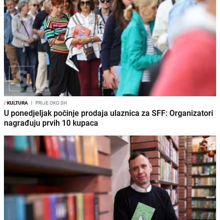
/
KULTURA
I
PRIJE OKO 3H
U ponedjeljak počinje prodaja ulaznica za SFF: Organizatori
nagrađuju prvih 10 kupaca