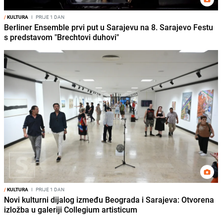
/
KULTURA
I
PRIJE 1 DAN
Berliner Ensemble prvi put u Sarajevu na 8. Sarajevo Festu
s predstavom "Brechtovi duhovi"
/
KULTURA
I
PRIJE 1 DAN
Novi kulturni dijalog između Beograda i Sarajeva: Otvorena
izložba u galeriji Collegium artisticum