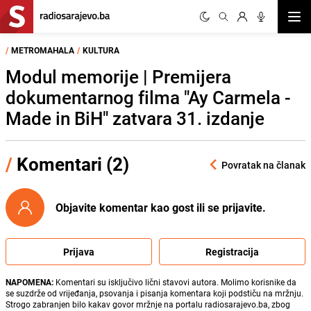
Otvor
/
METROMAHALA
/
KULTURA
Modul memorije | Premijera
dokumentarnog filma "Ay Carmela -
Made in BiH" zatvara 31. izdanje
/
Komentari (2)
Povratak na članak
Objavite komentar kao gost ili se prijavite.
Prijava
Registracija
NAPOMENA:
Komentari su isključivo lični stavovi autora. Molimo korisnike da
se suzdrže od vrijeđanja, psovanja i pisanja komentara koji podstiču na mržnju.
Strogo zabranjen bilo kakav govor mržnje na portalu radiosarajevo.ba, zbog