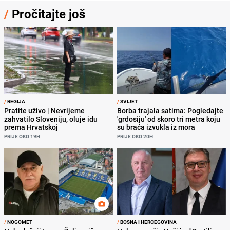
/
Pročitajte još
/
REGIJA
/
SVIJET
Pratite uživo | Nevrijeme
Borba trajala satima: Pogledajte
zahvatilo Sloveniju, oluje idu
'grdosiju' od skoro tri metra koju
prema Hrvatskoj
su braća izvukla iz mora
PRIJE OKO 19H
PRIJE OKO 20H
/
NOGOMET
/
BOSNA I HERCEGOVINA