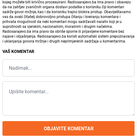
kojeg možete biti krivično procesuirani. Radiosarajevo.ba ima pravo i obavezu
da na zahtjev zvaničnih organa dostavi podatke o korisniku čiji komentari
sadrže govor mržnje, kao i da korisniku trajno blokira pristup. Obaviještavamo
vas da svaki čitatelj dobrovoljno pristupa čitanju i kreiranju komentara i
prihvata mogućnost da neki komentari mogu sadržavati narativ koji je u
suprotnosti sa vjerskim, nacionalnim, moralnim i drugim načelima.
Radiosarajevo.ba ima pravo da obriše sporne ili prijavljene komentare bez
najave i objašnjenja. Radiosarajevo.ba koristi automatski sistem prepoznavanja
i uklanjanja govora mržnje i drugih neprimjerenih sadržaja u komentarima.
VAŠ KOMENTAR
OBJAVITE KOMENTAR