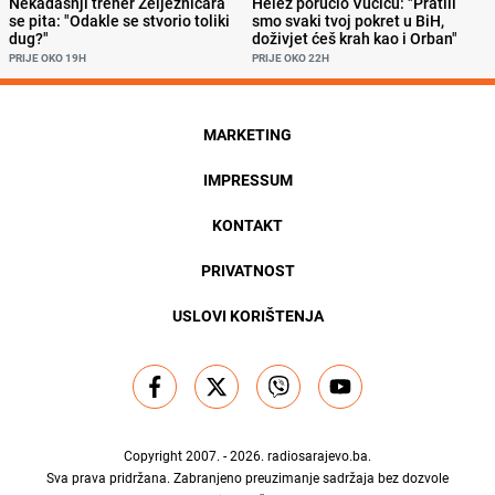
Nekadašnji trener Željezničara
Helez poručio Vučiću: "Pratili
se pita: "Odakle se stvorio toliki
smo svaki tvoj pokret u BiH,
dug?"
doživjet ćeš krah kao i Orban"
PRIJE OKO 19H
PRIJE OKO 22H
MARKETING
IMPRESSUM
KONTAKT
PRIVATNOST
USLOVI KORIŠTENJA
Copyright 2007. - 2026.
radiosarajevo.ba
.
Sva prava pridržana. Zabranjeno preuzimanje sadržaja bez dozvole