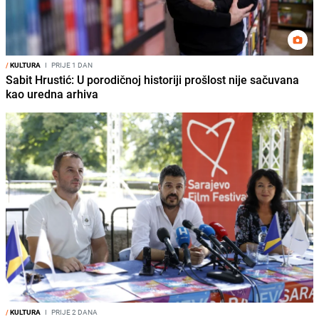
/
KULTURA
I
PRIJE 1 DAN
Sabit Hrustić: U porodičnoj historiji prošlost nije sačuvana
kao uredna arhiva
/
KULTURA
I
PRIJE 2 DANA