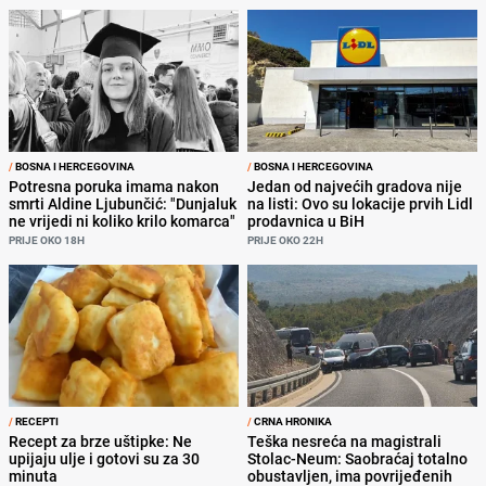
/
BOSNA I HERCEGOVINA
/
BOSNA I HERCEGOVINA
Potresna poruka imama nakon
Jedan od najvećih gradova nije
smrti Aldine Ljubunčić: "Dunjaluk
na listi: Ovo su lokacije prvih Lidl
ne vrijedi ni koliko krilo komarca"
prodavnica u BiH
PRIJE OKO 18H
PRIJE OKO 22H
/
RECEPTI
/
CRNA HRONIKA
Recept za brze uštipke: Ne
Teška nesreća na magistrali
upijaju ulje i gotovi su za 30
Stolac-Neum: Saobraćaj totalno
minuta
obustavljen, ima povrijeđenih