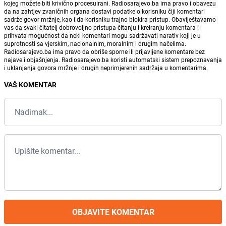
kojeg možete biti krivično procesuirani. Radiosarajevo.ba ima pravo i obavezu
da na zahtjev zvaničnih organa dostavi podatke o korisniku čiji komentari
sadrže govor mržnje, kao i da korisniku trajno blokira pristup. Obaviještavamo
vas da svaki čitatelj dobrovoljno pristupa čitanju i kreiranju komentara i
prihvata mogućnost da neki komentari mogu sadržavati narativ koji je u
suprotnosti sa vjerskim, nacionalnim, moralnim i drugim načelima.
Radiosarajevo.ba ima pravo da obriše sporne ili prijavljene komentare bez
najave i objašnjenja. Radiosarajevo.ba koristi automatski sistem prepoznavanja
i uklanjanja govora mržnje i drugih neprimjerenih sadržaja u komentarima.
VAŠ KOMENTAR
OBJAVITE KOMENTAR