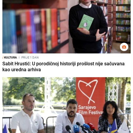
/
KULTURA
I
PRIJE 1 DAN
Sabit Hrustić: U porodičnoj historiji prošlost nije sačuvana
kao uredna arhiva