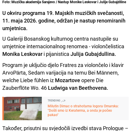
Foto: Muzička akademija Sarajevo / Nastup Monike Leskovar i Julije Gubajdlline
U okviru programa 19. Majskih muzičkih svečanosti,
11. maja 2026. godine, održan je nastup renomiranih
umjetnica.
U Galeriji Bosanskog kulturnog centra nastupile su
umjetnice internacionalnog renomea - violončelistica
Monika Leskovar
i pijanistica
Julija Gubajdullina.
Program je uključio djelo Fratres za violončelo i klavir
ArvoPärta, Sedam varijacija na temu Bei Männern,
welche Liebe fühlen iz
Mozartove
opere Die
Zauberflöte Wo. 46
Ludwiga van Beethovena.
TRENDING
Milutin Dimac o strahotama logora Omarska:
"Došli smo iz Keraterma, a onda je počeo
pakao"
Također, prisutni su svjedočili izvedbi stava Prologue –