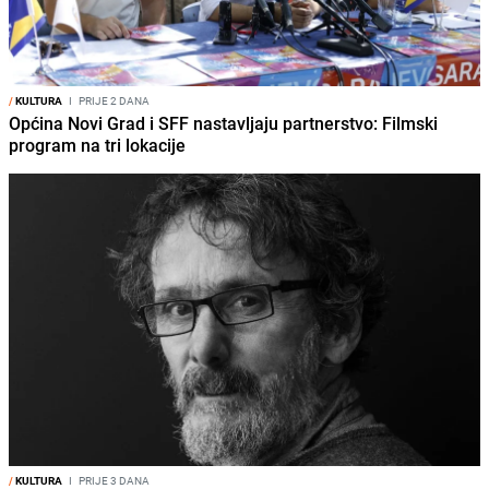
/
KULTURA
I
PRIJE 2 DANA
Općina Novi Grad i SFF nastavljaju partnerstvo: Filmski
program na tri lokacije
/
KULTURA
I
PRIJE 3 DANA