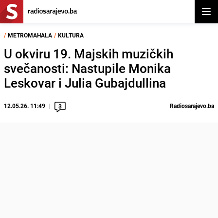
Otvor
/
METROMAHALA
/
KULTURA
U okviru 19. Majskih muzičkih
svečanosti: Nastupile Monika
Leskovar i Julia Gubajdullina
12.05.26. 11:49
Radiosarajevo.ba
3