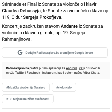
Sérénade et Final iz Sonate za violončelo i klavir
Claudea Debussyja,
te Sonate za violončelo i klavir op.
119, C dur
Sergeja Prokofjeva.
Koncert je zaokružen stavom
Andante
iz Sonate za
violončelo i klavir u g molu, op. 19. Sergeja
Rahmanjinova.
Dodajte Radiosarajevo.ba u omiljene Google izvore
Radiosarajevo.ba
pratite putem aplikacije za
Android
|
iOS
i društvenih
mreža
Twitter
|
Facebook
|
Instagram
, kao i putem našeg
Viber
Chata.
#Muzička akademija Sarajevo
#violončelo
#19. Majske muzičke svečanosti