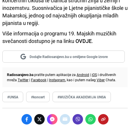
koncertnih ciklusa te članica stručnih žirija u zemlji i
inozemstvu. Suosnivačica je Ljetne pijanističke škole u
Makarskoj, jednog od najvažnijih okupljanja mladih
pijanista u regiji.
Više informacija o programu 19. Majskih muzičkih
svečanosti dostupno je na linku
OVDJE
.
Dodajte Radiosarajevo.ba u omiljene Google izvore
Radiosarajevo.ba
pratite putem aplikacije za
Android
|
iOS
i društvenih
mreža
Twitter
|
Facebook
|
Instagram
, kao i putem našeg
Viber
Chata.
#UNSA
#koncert
#MUZIČKA AKADEMIJA UNSA