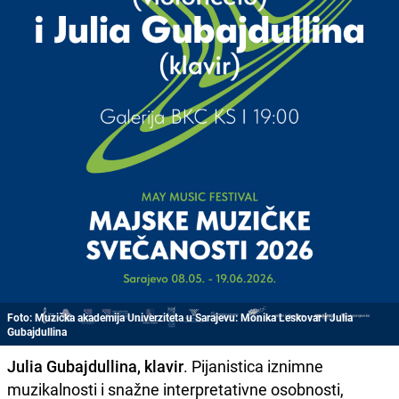
Foto: Muzička akademija Univerziteta u Sarajevu: Monika Leskovar i Julia
Gubajdullina
Julia Gubajdullina, klavir
. Pijanistica iznimne
muzikalnosti i snažne interpretativne osobnosti,