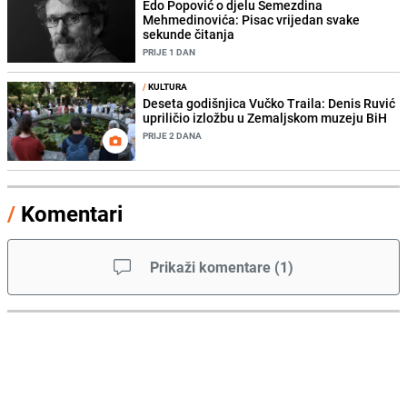
Edo Popović o djelu Semezdina
Mehmedinovića: Pisac vrijedan svake
sekunde čitanja
PRIJE 1 DAN
/
KULTURA
Deseta godišnjica Vučko Traila: Denis Ruvić
upriličio izložbu u Zemaljskom muzeju BiH
PRIJE 2 DANA
/
Komentari
Prikaži komentare
(
1
)