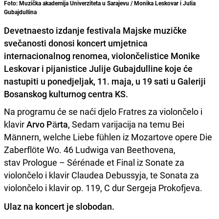
Foto: Muzička akademija Univerziteta u Sarajevu / Monika Leskovar i Julia
Gubajdullina
Devetnaesto izdanje festivala Majske muzičke
svečanosti donosi koncert umjetnica
internacionalnog renomea, violončelistice Monike
Leskovar i pijanistice Julije Gubajdulline koje će
nastupiti u ponedjeljak, 11. maja, u 19 sati u Galeriji
Bosanskog kulturnog centra KS.
Na programu će se naći djelo Fratres za violončelo i
klavir
Arvo Pärta
, Sedam varijacija na temu Bei
Männern, welche Liebe fühlen iz Mozartove opere Die
Zaberflöte Wo. 46 Ludwiga van Beethovena,
stav Prologue – Sérénade et Final iz Sonate za
violončelo i klavir Claudea Debussyja, te Sonata za
violončelo i klavir op. 119, C dur Sergeja Prokofjeva.
Ulaz na koncert je slobodan.