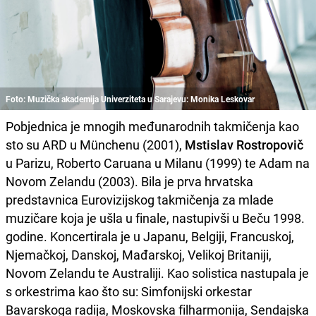
Foto: Muzička akademija Univerziteta u Sarajevu: Monika Leskovar
Pobjednica je mnogih međunarodnih takmičenja kao
sto su ARD u Münchenu (2001),
Mstislav Rostropovič
u Parizu, Roberto Caruana u Milanu (1999) te Adam na
Novom Zelandu (2003). Bila je prva hrvatska
predstavnica Eurovizijskog takmičenja za mlade
muzičare koja je ušla u finale, nastupivši u Beču 1998.
godine. Koncertirala je u Japanu, Belgiji, Francuskoj,
Njemačkoj, Danskoj, Mađarskoj, Velikoj Britaniji,
Novom Zelandu te Australiji. Kao solistica nastupala je
s orkestrima kao što su: Simfonijski orkestar
Bavarskoga radija, Moskovska filharmonija, Sendajska