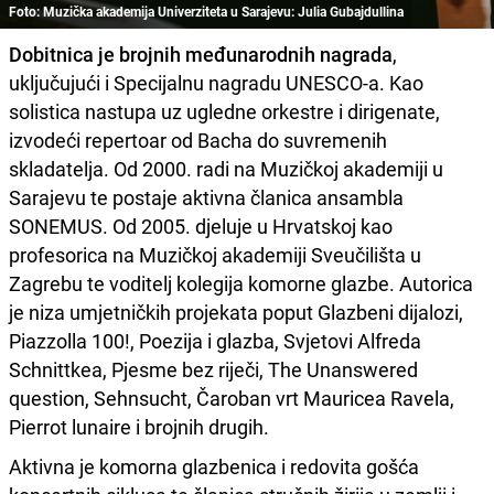
Foto: Muzička akademija Univerziteta u Sarajevu: Julia Gubajdullina
Dobitnica je brojnih međunarodnih nagrada
,
uključujući i Specijalnu nagradu UNESCO-a. Kao
solistica nastupa uz ugledne orkestre i dirigenate,
izvodeći repertoar od Bacha do suvremenih
skladatelja. Od 2000. radi na Muzičkoj akademiji u
Sarajevu te postaje aktivna članica ansambla
SONEMUS. Od 2005. djeluje u Hrvatskoj kao
profesorica na Muzičkoj akademiji Sveučilišta u
Zagrebu te voditelj kolegija komorne glazbe. Autorica
je niza umjetničkih projekata poput Glazbeni dijalozi,
Piazzolla 100!, Poezija i glazba, Svjetovi Alfreda
Schnittkea, Pjesme bez riječi, The Unanswered
question, Sehnsucht, Čaroban vrt Mauricea Ravela,
Pierrot lunaire i brojnih drugih.
Aktivna je komorna glazbenica i redovita gošća