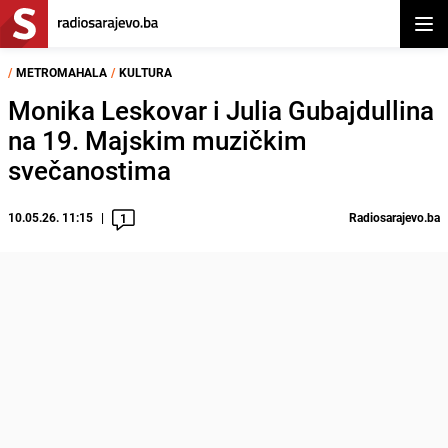
Otvor
/
METROMAHALA
/
KULTURA
Monika Leskovar i Julia Gubajdullina
na 19. Majskim muzičkim
svečanostima
10.05.26. 11:15
Radiosarajevo.ba
1