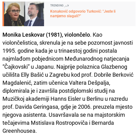
TRENDING
Konaković odgovorio Turković: "Jeste li
namjerno slagali?"
Monika Leskovar (1981), violončelo
. Kao
violončelistica, skrenula je na sebe pozornost javnosti
1995. godine kada je u trinaestoj godini postala
najmlađom pobjednicom Međunarodnog natjecanja
“Čajkovski” u Japanu. Najprije polaznica Glazbenog
učilišta Elly Bašić u Zagrebu kod prof. Dobrile Berković
Magdalenić, zatim učenica Valtera Dešpalja,
diplomirala je i završila postdiplomski studij na
Muzičkoj akademiji Hanns Eisler u Berlinu u razredu
prof. Davida Geringasa, gdje je 2006. preuzela mjesto
njegova asistenta. Usavršavala se na majstorskim
tečajevima Mstislava Rostropoviča i Bernarda
Greenhousea.