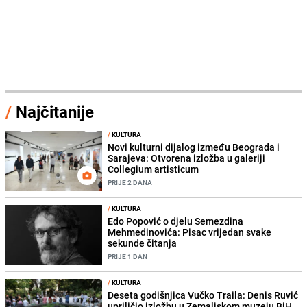
/
Najčitanije
/
KULTURA
Novi kulturni dijalog između Beograda i
Sarajeva: Otvorena izložba u galeriji
Collegium artisticum
PRIJE 2 DANA
/
KULTURA
Edo Popović o djelu Semezdina
Mehmedinovića: Pisac vrijedan svake
sekunde čitanja
PRIJE 1 DAN
/
KULTURA
Deseta godišnjica Vučko Traila: Denis Ruvić
upriličio izložbu u Zemaljskom muzeju BiH