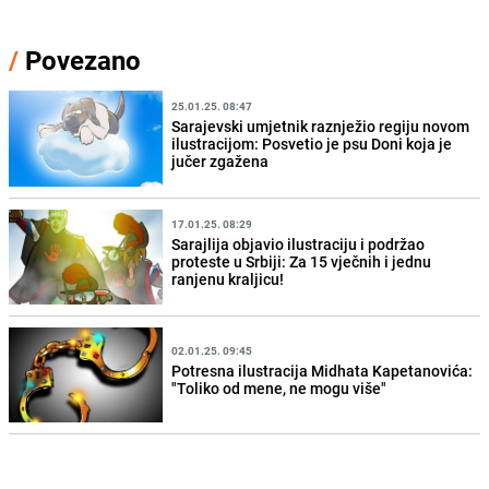
/
Povezano
25.01.25. 08:47
Sarajevski umjetnik raznježio regiju novom
ilustracijom: Posvetio je psu Doni koja je
jučer zgažena
17.01.25. 08:29
Sarajlija objavio ilustraciju i podržao
proteste u Srbiji: Za 15 vječnih i jednu
ranjenu kraljicu!
02.01.25. 09:45
Potresna ilustracija Midhata Kapetanovića:
"Toliko od mene, ne mogu više"