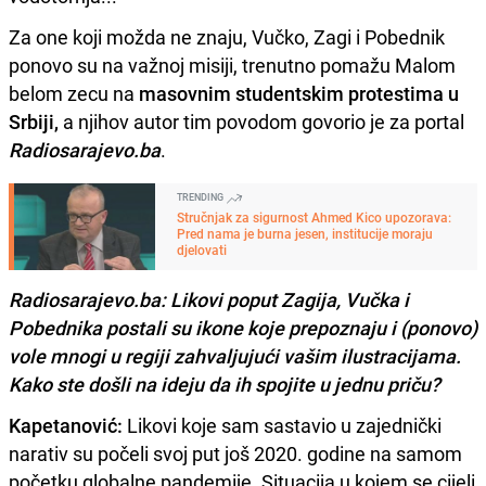
Za one koji možda ne znaju, Vučko, Zagi i Pobednik
ponovo su na važnoj misiji, trenutno pomažu Malom
belom zecu na
masovnim studentskim protestima u
Srbiji,
a njihov autor tim povodom govorio je za portal
Radiosarajevo.ba
.
TRENDING
Stručnjak za sigurnost Ahmed Kico upozorava:
Pred nama je burna jesen, institucije moraju
djelovati
Radiosarajevo.ba: Likovi poput Zagija, Vučka i
Pobednika postali su ikone koje prepoznaju i (ponovo)
vole mnogi u regiji zahvaljujući vašim ilustracijama.
Kako ste došli na ideju da ih spojite u jednu priču?
Kapetanović:
Likovi koje sam sastavio u zajednički
narativ su počeli svoj put još 2020. godine na samom
početku globalne pandemije. Situacija u kojem se cijeli