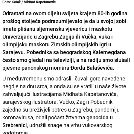
Foto: Kolaž / Midhat Kapetanović
Odrastati na ovom dijelu svijeta krajem 80-ih godina
prošlog stoljeća podrazumijevalo je da u svojoj sobi
imate plišanu sljemensku vjevericu i maskotu
Univerzijade u Zagrebu Zagija ili Vučka, vuka i
olimpijsku maskotu Zimskih olimpijskih igri u
Sarajevu. Pobednika sa beogradskog Kalemegdana
često smo gledali na televiziji, a na radiju smo slušali
pjesme panonskog mornara Đorđa Balaševića.
U međuvremenu smo odrasli i čuvali gore navedene
negdje na dnu srca, a onda su se vratili u naše živote
zahvaljujući ilustracijama Midhata Kapetanovića,
sarajevskog ilustratora. Vučko, Zagi i Pobednik
zajedno su preživjeli potres u Zagrebu, pandemiju
koronavirusa, odali počast žrtvama
genocida u
Srebrenici
, udružili snage na vrhu vukovarskog
vodotornja...