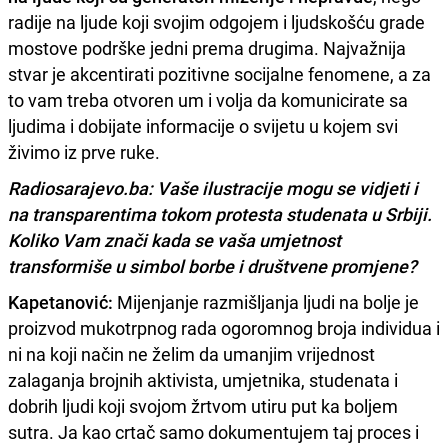
radije na ljude koji svojim odgojem i ljudskošću grade
mostove podrške jedni prema drugima. Najvažnija
stvar je akcentirati pozitivne socijalne fenomene, a za
to vam treba otvoren um i volja da komunicirate sa
ljudima i dobijate informacije o svijetu u kojem svi
živimo iz prve ruke.
Radiosarajevo.ba: Vaše ilustracije mogu se vidjeti i
na transparentima tokom protesta studenata u Srbiji.
Koliko Vam znači kada se vaša umjetnost
transformiše u simbol borbe i društvene promjene?
Kapetanović:
Mijenjanje razmišljanja ljudi na bolje je
proizvod mukotrpnog rada ogoromnog broja individua i
ni na koji način ne želim da umanjim vrijednost
zalaganja brojnih aktivista, umjetnika, studenata i
dobrih ljudi koji svojom žrtvom utiru put ka boljem
sutra. Ja kao crtač samo dokumentujem taj proces i