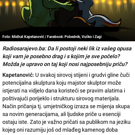
Foto: Midhat Kapetanović / Facebook: Pobednik, Vučko i Zagi
Radiosarajevo.ba: Da li postoji neki lik iz vašeg opusa
koji vam je posebno drag i s kojim je sve počelo?
Možda je upravo on taj koji nosi najposebniju priču?
Kapetanović:
U svakoj sirovoj stijeni i grudvi gline čuči
potencijalna skulptura koju majstor skulptor može
istjerati na vidjelo dana koristeći se pravim alatima i
poštivajući porijeklo i strukturu sirovog materijala.
Način pričanja tj. umjetničkog izraza se mijenja skupa
sa novim generacijama, ali ljudske priče u esenciji
ostaju iste. Zato je važno pričati sa publikom na jeziku
kojeg oni razumiju još od mlađeg kamenog doba