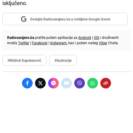
isključeno.
Dodajte Radiosarajevo.ba u omiljene Google izvore
Radiosarajevo.ba
pratite putem aplikacije za
Android
|
iOS
i društvenih
mreža
Twitter
|
Facebook
|
Instagram
, kao i putem našeg
Viber
Chata.
#Midhat Kapetanović
#ilustracije