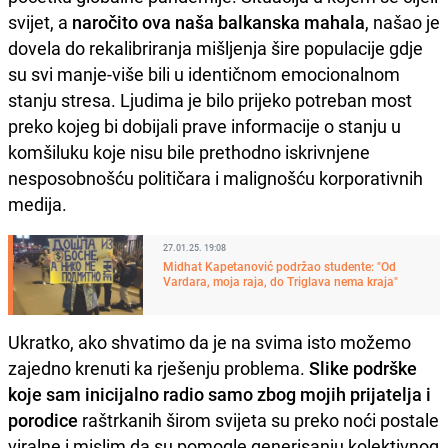
svijet, a
naročito ova naša balkanska mahala
, našao je
dovela do rekalibriranja mišljenja šire populacije gdje
su svi manje-više bili u identičnom emocionalnom
stanju stresa. Ljudima je bilo prijeko potreban most
preko kojeg bi dobijali prave informacije o stanju u
komšiluku koje nisu bile prethodno iskrivnjene
nesposobnošću političara i malignošću korporativnih
medija.
27.01.25. 19:08
Midhat Kapetanović podržao studente: "Od
Vardara, moja raja, do Triglava nema kraja"
Ukratko, ako shvatimo da je na svima isto možemo
zajedno krenuti ka rješenju problema.
Slike podrške
koje sam inicijalno radio samo zbog mojih prijatelja i
porodice
raštrkanih širom svijeta su preko noći postale
viralne i mislim da su pomogle generisanju kolektivnog