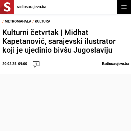
Otvor
/
METROMAHALA
/
KULTURA
Kulturni četvrtak | Midhat
Kapetanović, sarajevski ilustrator
koji je ujedinio bivšu Jugoslaviju
20.02.25. 09:00
Radiosarajevo.ba
1