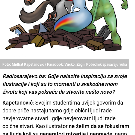
Foto: Midhat Kapetanović / Facebook: Vučko, Zagi i Pobednik spašavaju vuka
Radiosarajevo.ba: Gdje nalazite inspiraciju za svoje
ilustracije i koji su to momenti u svakodnevnom
životu koji vas pokreću da stvorite nešto novo?
Kapetanović:
Svojim studentima uvijek govorim da
dobre priče nastaju tamo gdje obični ljudi rade
nevjerovatne stvari i gdje nevjerovatni ljudi rade
obične stvari. Kao ilustrator
ne želim da se fokusiram
na ljude koji su generatori mizerije i nepravde
, nego