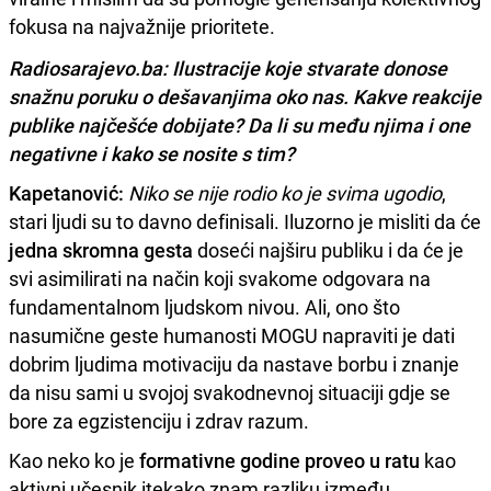
fokusa na najvažnije prioritete.
Radiosarajevo.ba: Ilustracije koje stvarate donose
snažnu poruku o dešavanjima oko nas. Kakve reakcije
publike najčešće dobijate? Da li su među njima i one
negativne i kako se nosite s tim?
Kapetanović:
Niko se nije rodio ko je svima ugodio
,
stari ljudi su to davno definisali. Iluzorno je misliti da će
jedna skromna gesta
doseći najširu publiku i da će je
svi asimilirati na način koji svakome odgovara na
fundamentalnom ljudskom nivou. Ali, ono što
nasumične geste humanosti MOGU napraviti je dati
dobrim ljudima motivaciju da nastave borbu i znanje
da nisu sami u svojoj svakodnevnoj situaciji gdje se
bore za egzistenciju i zdrav razum.
Kao neko ko je
formativne godine proveo u ratu
kao
aktivni učesnik itekako znam razliku između