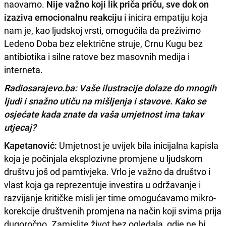
naovamo.
Nije važno koji lik priča priču, sve dok on
izaziva emocionalnu reakciju
i inicira empatiju koja
nam je, kao ljudskoj vrsti, omogućila da preživimo
Ledeno Doba bez električne struje, Crnu Kugu bez
antibiotika i silne ratove bez masovnih medija i
interneta.
Radiosarajevo.ba: Vaše ilustracije dolaze do mnogih
ljudi i snažno utiču na mišljenja i stavove. Kako se
osjećate kada znate da vaša umjetnost ima takav
utjecaj?
Kapetanović:
Umjetnost je uvijek bila inicijalna kapisla
koja je počinjala eksplozivne promjene u ljudskom
društvu još od pamtivjeka. Vrlo je važno da društvo i
vlast koja ga reprezentuje investira u održavanje i
razvijanje kritičke misli jer time omogućavamo mikro-
korekcije društvenih promjena na način koji svima prija
dugoročno. Zamislite život bez ogledala, gdje ne bi