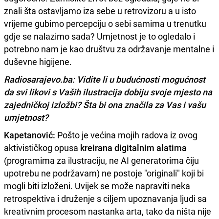
znali šta ostavljamo iza sebe u retrovizoru a u isto
vrijeme gubimo percepciju o sebi samima u trenutku
gdje se nalazimo sada? Umjetnost je to ogledalo i
potrebno nam je kao društvu za održavanje mentalne i
duševne higijene.
Radiosarajevo.ba: Vidite li u budućnosti mogućnost
da svi likovi s Vaših ilustracija dobiju svoje mjesto na
zajedničkoj izložbi? Šta bi ona značila za Vas i vašu
umjetnost?
Kapetanović:
Pošto je većina mojih radova iz ovog
aktivističkog opusa
kreirana digitalnim alatima
(programima za ilustraciju, ne AI generatorima čiju
upotrebu ne podržavam) ne postoje "originali" koji bi
mogli biti izloženi. Uvijek se može napraviti neka
retrospektiva i druženje s ciljem upoznavanja ljudi sa
kreativnim procesom nastanka arta, tako da ništa nije