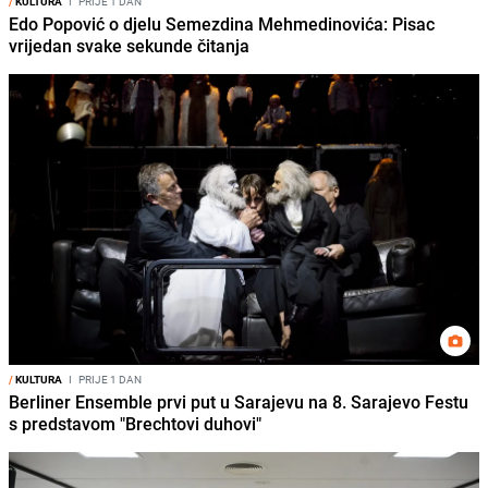
/
KULTURA
I
PRIJE 1 DAN
Edo Popović o djelu Semezdina Mehmedinovića: Pisac
vrijedan svake sekunde čitanja
/
KULTURA
I
PRIJE 1 DAN
Berliner Ensemble prvi put u Sarajevu na 8. Sarajevo Festu
s predstavom "Brechtovi duhovi"