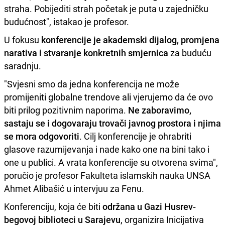
straha. Pobijediti strah početak je puta u zajedničku
budućnost", istakao je profesor.
U fokusu
konferencije je akademski dijalog, promjena
narativa i stvaranje konkretnih smjernica
za buduću
saradnju.
"Svjesni smo da jedna konferencija ne može
promijeniti globalne trendove ali vjerujemo da će ovo
biti prilog pozitivnim naporima.
Ne zaboravimo,
sastaju se i dogovaraju trovači javnog prostora i njima
se mora odgovoriti
. Cilj konferencije je ohrabriti
glasove razumijevanja i nade kako one na bini tako i
one u publici. A vrata konferencije su otvorena svima",
poručio je profesor Fakulteta islamskih nauka UNSA
Ahmet Alibašić u intervjuu za Fenu.
Konferenciju, koja će biti
održana u Gazi Husrev-
begovoj biblioteci u Sarajevu
, organizira Inicijativa