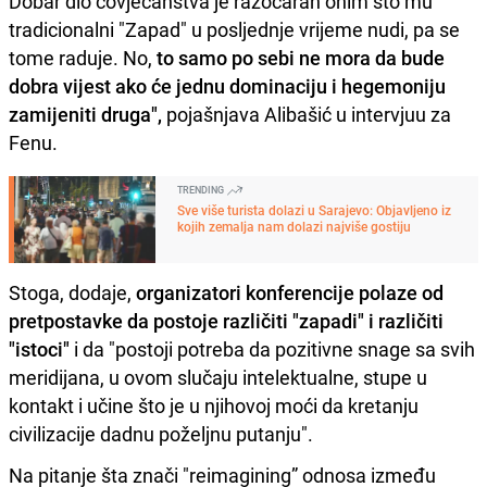
Dobar dio čovječanstva je razočaran onim što mu
tradicionalni "Zapad" u posljednje vrijeme nudi, pa se
tome raduje. No,
to samo po sebi ne mora da bude
dobra vijest ako će jednu dominaciju i hegemoniju
zamijeniti druga",
pojašnjava Alibašić u intervjuu za
Fenu.
TRENDING
Sve više turista dolazi u Sarajevo: Objavljeno iz
kojih zemalja nam dolazi najviše gostiju
Stoga, dodaje,
organizatori konferencije polaze od
pretpostavke da postoje različiti "zapadi" i različiti
"istoci"
i da "postoji potreba da pozitivne snage sa svih
meridijana, u ovom slučaju intelektualne, stupe u
kontakt i učine što je u njihovoj moći da kretanju
civilizacije dadnu poželjnu putanju".
Na pitanje šta znači "reimagining” odnosa između