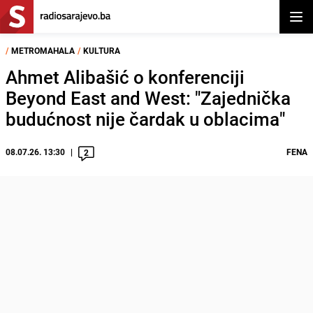
Otvor
/
METROMAHALA
/
KULTURA
Ahmet Alibašić o konferenciji
Beyond East and West: "Zajednička
budućnost nije čardak u oblacima"
08.07.26. 13:30
FENA
2