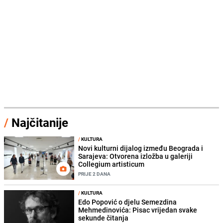
/
Najčitanije
/
KULTURA
Novi kulturni dijalog između Beograda i
Sarajeva: Otvorena izložba u galeriji
Collegium artisticum
PRIJE 2 DANA
/
KULTURA
Edo Popović o djelu Semezdina
Mehmedinovića: Pisac vrijedan svake
sekunde čitanja