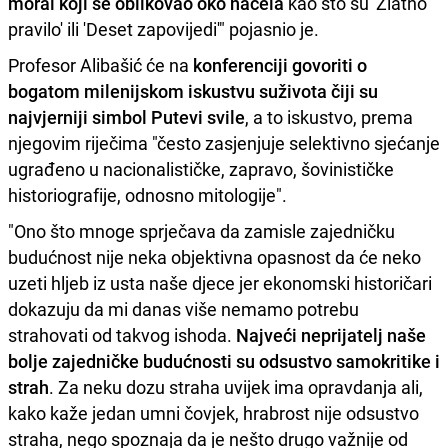
moral koji se oblikovao oko načela
kao što su 'Zlatno
pravilo' ili 'Deset zapovijedi'" pojasnio je.
Profesor Alibašić će na
konferenciji govoriti o
bogatom milenijskom iskustvu suživota čiji su
najvjerniji simbol Putevi svile
, a to iskustvo, prema
njegovim riječima "često zasjenjuje selektivno sjećanje
ugrađeno u nacionalističke, zapravo, šovinističke
historiografije, odnosno mitologije".
"Ono što mnoge sprječava da zamisle zajedničku
budućnost nije neka objektivna opasnost da će neko
uzeti hljeb iz usta naše djece jer ekonomski historičari
dokazuju da mi danas više nemamo potrebu
strahovati od takvog ishoda.
Najveći neprijatelj naše
bolje zajedničke budućnosti su odsustvo samokritike i
strah
. Za neku dozu straha uvijek ima opravdanja ali,
kako kaže jedan umni čovjek, hrabrost nije odsustvo
straha, nego spoznaja da je nešto drugo važnije od