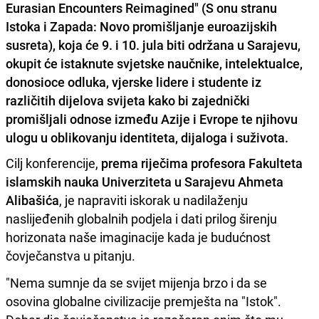
Eurasian Encounters Reimagined" (S onu stranu
Istoka i Zapada: Novo promišljanje euroazijskih
susreta), koja će 9. i 10. jula biti održana u Sarajevu,
okupit će istaknute svjetske naučnike, intelektualce,
donosioce odluka, vjerske lidere i studente iz
različitih dijelova svijeta kako bi zajednički
promišljali odnose između Azije i Evrope te njihovu
ulogu u oblikovanju identiteta, dijaloga i suživota.
Cilj konferencije,
prema riječima profesora Fakulteta
islamskih nauka Univerziteta u Sarajevu Ahmeta
Alibašića
, je napraviti iskorak u nadilaženju
naslijeđenih globalnih podjela i dati prilog širenju
horizonata naše imaginacije kada je budućnost
čovječanstva u pitanju.
"Nema sumnje da se svijet mijenja brzo i da se
osovina globalne civilizacije premješta na "Istok".