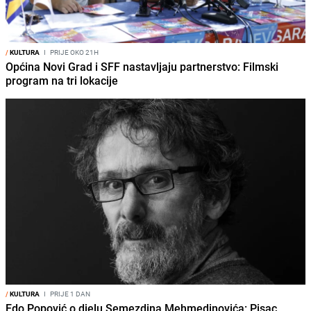
/
KULTURA
I
PRIJE OKO 21H
Općina Novi Grad i SFF nastavljaju partnerstvo: Filmski
program na tri lokacije
/
KULTURA
I
PRIJE 1 DAN
Edo Popović o djelu Semezdina Mehmedinovića: Pisac