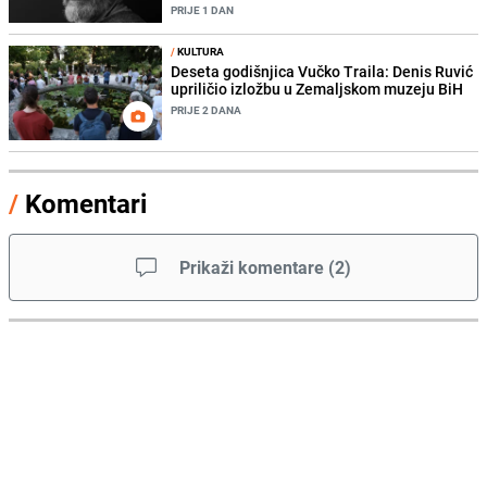
PRIJE 1 DAN
/
KULTURA
Deseta godišnjica Vučko Traila: Denis Ruvić
upriličio izložbu u Zemaljskom muzeju BiH
PRIJE 2 DANA
/
Komentari
Prikaži komentare
(
2
)