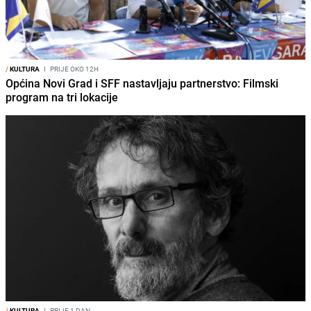
/
KULTURA
I
PRIJE OKO 12H
Općina Novi Grad i SFF nastavljaju partnerstvo: Filmski
program na tri lokacije
/
KULTURA
I
PRIJE 1 DAN