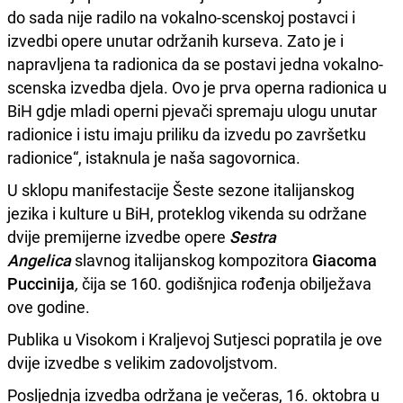
do sada nije radilo na vokalno-scenskoj postavci i
izvedbi opere unutar održanih kurseva. Zato je i
napravljena ta radionica da se postavi jedna vokalno-
scenska izvedba djela. Ovo je prva operna radionica u
BiH gdje mladi operni pjevači spremaju ulogu unutar
radionice i istu imaju priliku da izvedu po završetku
radionice“, istaknula je naša sagovornica.
U sklopu manifestacije Šeste sezone italijanskog
jezika i kulture u BiH, proteklog vikenda su održane
dvije premijerne izvedbe opere
Sestra
Angelica
slavnog italijanskog kompozitora
Giacoma
Puccinija
,
čija se 160. godišnjica rođenja obilježava
ove godine.
Publika u Visokom i Kraljevoj Sutjesci popratila je ove
dvije izvedbe s velikim zadovoljstvom.
Posljednja izvedba održana je večeras, 16. oktobra u