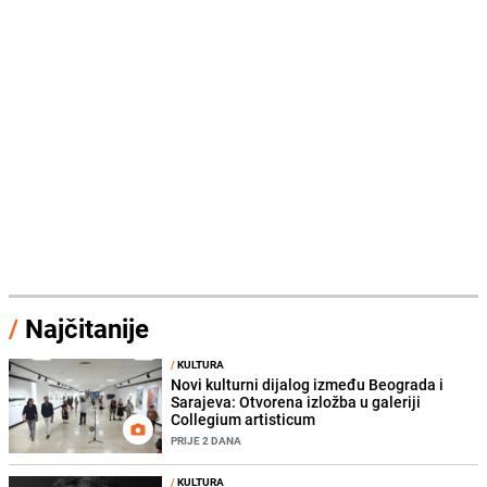
/
Najčitanije
/
KULTURA
Novi kulturni dijalog između Beograda i
Sarajeva: Otvorena izložba u galeriji
Collegium artisticum
PRIJE 2 DANA
/
KULTURA