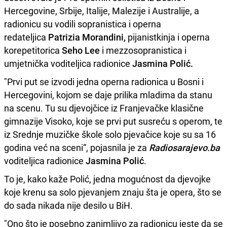
Hercegovine, Srbije, Italije, Malezije i Australije, a
radionicu su vodili sopranistica i operna
redateljica
Patrizia Morandini,
pijanistkinja i operna
korepetitorica
Seho Lee
i mezzosopranistica i
umjetnička voditeljica radionice
Jasmina Polić.
"Prvi put se izvodi jedna operna radionica u Bosni i
Hercegovini, kojom se daje prilika mladima da stanu
na scenu. Tu su djevojčice iz Franjevačke klasične
gimnazije Visoko, koje se prvi put susreću s operom, te
iz Srednje muzičke škole solo pjevačice koje su sa 16
godina već na sceni“, pojasnila je za
Radiosarajevo.ba
voditeljica radionice
Jasmina Polić
.
To je, kako kaže Polić, jedna mogućnost da djevojke
koje krenu sa solo pjevanjem znaju šta je opera, što se
do sada nikada nije desilo u BiH.
"Ono što je posebno zanimljivo za radionicu jeste da se