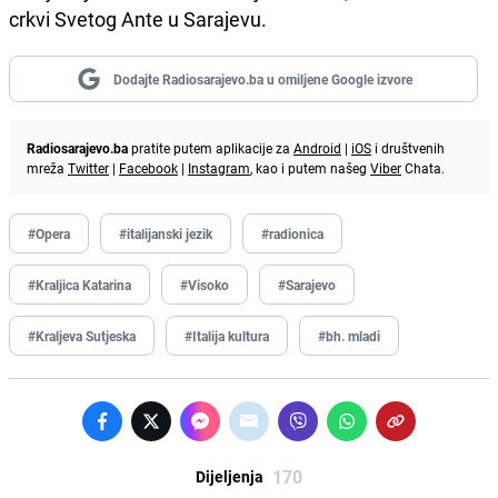
crkvi Svetog Ante u Sarajevu.
Dodajte Radiosarajevo.ba u omiljene Google izvore
Radiosarajevo.ba
pratite putem aplikacije za
Android
|
iOS
i društvenih
mreža
Twitter
|
Facebook
|
Instagram
, kao i putem našeg
Viber
Chata.
#Opera
#italijanski jezik
#radionica
#Kraljica Katarina
#Visoko
#Sarajevo
#Kraljeva Sutjeska
#Italija kultura
#bh. mladi
170
Dijeljenja