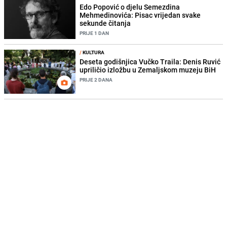
Edo Popović o djelu Semezdina
Mehmedinovića: Pisac vrijedan svake
sekunde čitanja
PRIJE 1 DAN
/
KULTURA
Deseta godišnjica Vučko Traila: Denis Ruvić
upriličio izložbu u Zemaljskom muzeju BiH
PRIJE 2 DANA